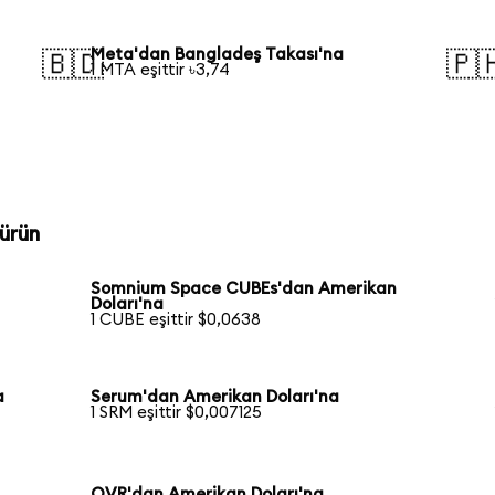
Meta'dan Bangladeş Takası'na
🇧🇩
🇵
1 MTA eşittir ৳3,74
ürün
Somnium Space CUBEs'dan Amerikan
Doları'na
1 CUBE eşittir $0,0638
a
Serum'dan Amerikan Doları'na
1 SRM eşittir $0,007125
OVR'dan Amerikan Doları'na