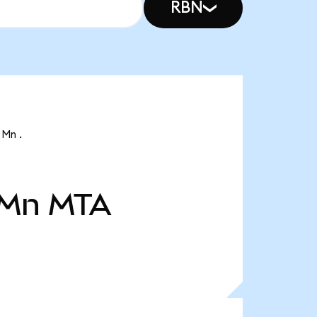
RBN
 Mn .
 Mn
MTA