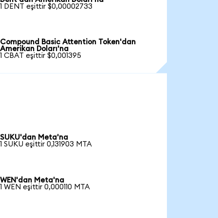
1 DENT eşittir $0,00002733
Compound Basic Attention Token'dan
Amerikan Doları'na
1 CBAT eşittir $0,001395
SUKU'dan Meta'na
1 SUKU eşittir 0,131903 MTA
WEN'dan Meta'na
1 WEN eşittir 0,000110 MTA