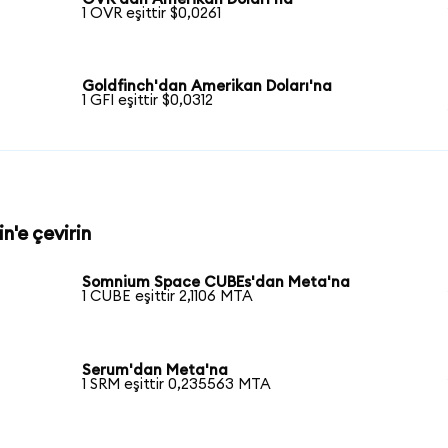
1 OVR eşittir $0,0261
Goldfinch'dan Amerikan Doları'na
1 GFI eşittir $0,0312
n'e çevirin
Somnium Space CUBEs'dan Meta'na
1 CUBE eşittir 2,1106 MTA
Serum'dan Meta'na
1 SRM eşittir 0,235563 MTA