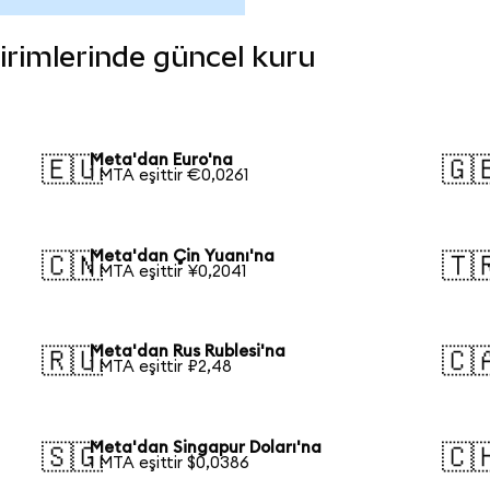
birimlerinde güncel kuru
Meta'dan Euro'na
🇪🇺
🇬
1 MTA eşittir €0,0261
Meta'dan Çin Yuanı'na
🇨🇳
🇹
1 MTA eşittir ¥0,2041
Meta'dan Rus Rublesi'na
🇷🇺
🇨
1 MTA eşittir ₽2,48
Meta'dan Singapur Doları'na
🇸🇬
🇨
1 MTA eşittir $0,0386