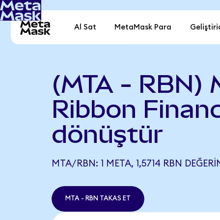
Al Sat
MetaMask Para
Geliştiri
(MTA - RBN) 
Ribbon Finan
dönüştür
MTA/RBN: 1 META, 1,5714 RBN DEĞERIN
MTA - RBN TAKAS ET