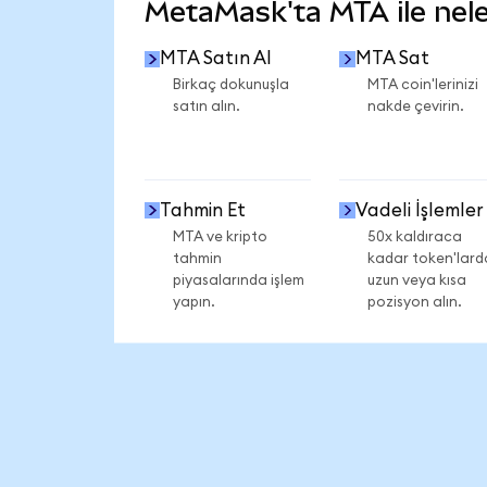
MetaMask'ta MTA ile neler
MTA Satın Al
MTA Sat
Birkaç dokunuşla
MTA coin'lerinizi
satın alın.
nakde çevirin.
Tahmin Et
Vadeli İşlemler
MTA ve kripto
50x kaldıraca
tahmin
kadar token'lard
piyasalarında işlem
uzun veya kısa
yapın.
pozisyon alın.