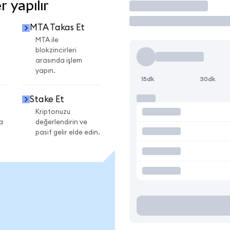
 yapılır
İşlem Yap
MTA Takas Et
MTA ile
blokzincirleri
arasında işlem
yapın.
15dk
30dk
Stake Et
Kriptonuzu
a
değerlendirin ve
pasif gelir elde edin.