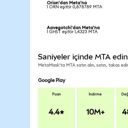
Orion'dan Meta'na
1 ORN eşittir 0,878789 MTA
Aavegotchi'dan Meta'na
1 GHST eşittir 1,4323 MTA
Saniyeler içinde MTA edin
MetaMask'ta MTA satın alın, satın, takas edin 
Google Play
Puan
İndirme
Değ
4.4
10M+
4