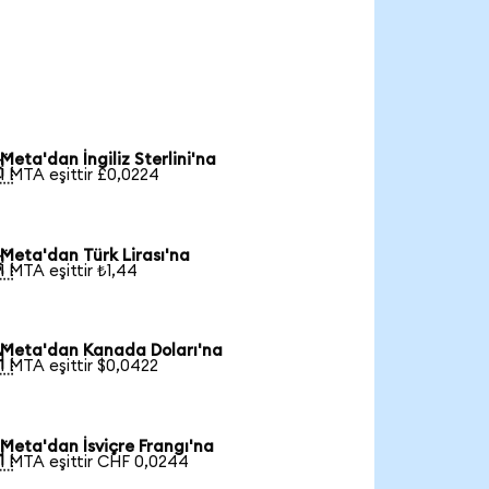
Meta'dan İngiliz Sterlini'na

1 MTA eşittir £0,0224
Meta'dan Türk Lirası'na

1 MTA eşittir ₺1,44
Meta'dan Kanada Doları'na

1 MTA eşittir $0,0422
Meta'dan İsviçre Frangı'na

1 MTA eşittir CHF 0,0244