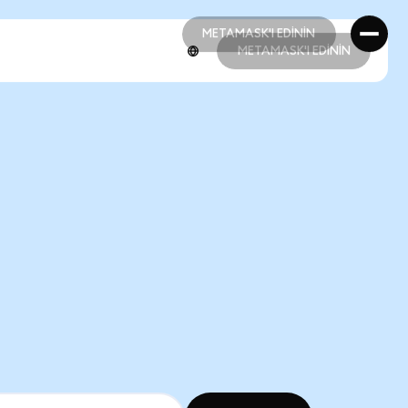
METAMASK'I EDİNİN
METAMASK'I EDİNİN
METAMASK'I EDİNİN
METAMASK'I EDİNİN