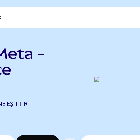
ci
Meta -
ce
E EŞITTIR