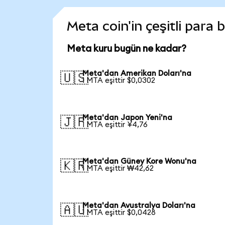
Meta coin'in çeşitli para 
Meta kuru bugün ne kadar?
Meta'dan Amerikan Doları'na
🇺🇸
1 MTA eşittir $0,0302
Meta'dan Japon Yeni'na
🇯🇵
1 MTA eşittir ¥4,76
Meta'dan Güney Kore Wonu'na
🇰🇷
1 MTA eşittir ₩42,62
Meta'dan Avustralya Doları'na
🇦🇺
1 MTA eşittir $0,0428