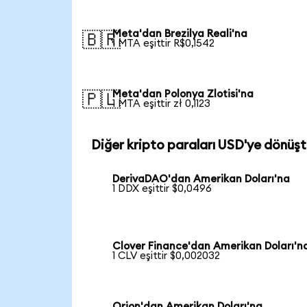
Meta'dan Brezilya Reali'na
🇧🇷
1 MTA eşittir R$0,1542
Meta'dan Polonya Zlotisi'na
🇵🇱
1 MTA eşittir zł 0,1123
Diğer kripto paraları USD'ye dönüşt
DerivaDAO'dan Amerikan Doları'na
1 DDX eşittir $0,0496
Clover Finance'dan Amerikan Doları'n
1 CLV eşittir $0,002032
Orion'dan Amerikan Doları'na