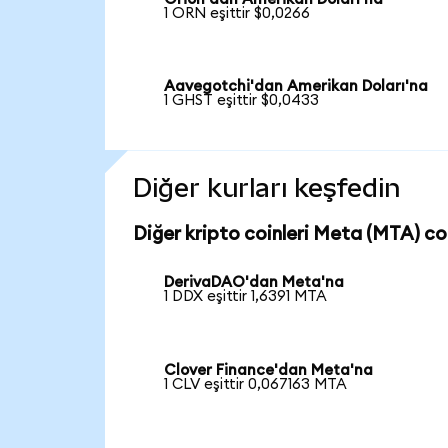
1 ORN eşittir $0,0266
Aavegotchi'dan Amerikan Doları'na
1 GHST eşittir $0,0433
Diğer kurları keşfedin
Diğer kripto coinleri Meta (MTA) coi
DerivaDAO'dan Meta'na
1 DDX eşittir 1,6391 MTA
Clover Finance'dan Meta'na
1 CLV eşittir 0,067163 MTA