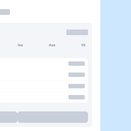
1sa
4sa
1G