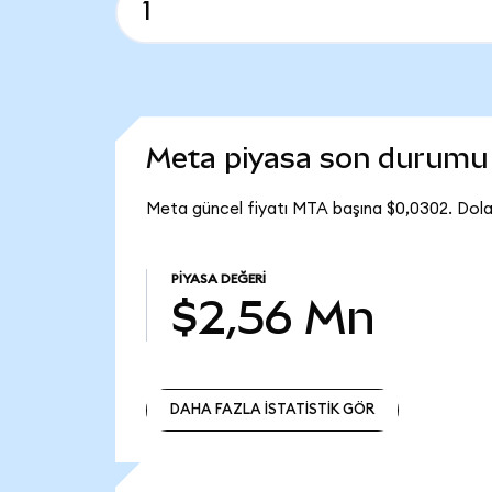
Meta piyasa son durumu
Meta güncel fiyatı MTA başına $0,0302. Dol
PIYASA DEĞERI
$2,56 Mn
DAHA FAZLA İSTATİSTİK GÖR
DAHA FAZLA İSTATİSTİK GÖR