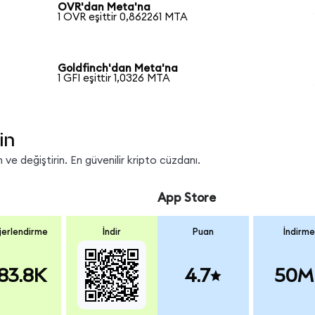
OVR'dan Meta'na
1 OVR eşittir 0,862261 MTA
Goldfinch'dan Meta'na
1 GFI eşittir 1,0326 MTA
in
ve değiştirin. En güvenilir kripto cüzdanı.
App Store
erlendirme
İndir
Puan
İndirme
83.8K
4.7
50M