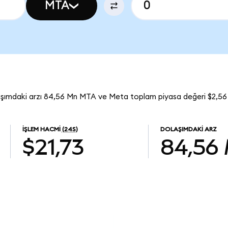
MTA
aşımdaki arzı 84,56 Mn MTA ve Meta toplam piyasa değeri $2,56
İŞLEM HACMI
(24S)
DOLAŞIMDAKI ARZ
$21,73
84,56