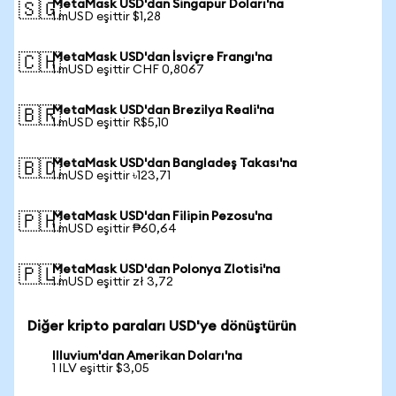
MetaMask USD'dan Singapur Doları'na
🇸🇬
1 mUSD eşittir $1,28
MetaMask USD'dan İsviçre Frangı'na
🇨🇭
1 mUSD eşittir CHF 0,8067
MetaMask USD'dan Brezilya Reali'na
🇧🇷
1 mUSD eşittir R$5,10
MetaMask USD'dan Bangladeş Takası'na
🇧🇩
1 mUSD eşittir ৳123,71
MetaMask USD'dan Filipin Pezosu'na
🇵🇭
1 mUSD eşittir ₱60,64
MetaMask USD'dan Polonya Zlotisi'na
🇵🇱
1 mUSD eşittir zł 3,72
Diğer kripto paraları USD'ye dönüştürün
Illuvium'dan Amerikan Doları'na
1 ILV eşittir $3,05