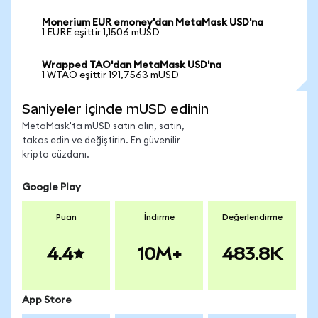
Monerium EUR emoney'dan MetaMask USD'na
1 EURE eşittir 1,1506 mUSD
Wrapped TAO'dan MetaMask USD'na
1 WTAO eşittir 191,7563 mUSD
Saniyeler içinde mUSD edinin
MetaMask'ta mUSD satın alın, satın,
takas edin ve değiştirin. En güvenilir
kripto cüzdanı.
Google Play
Puan
İndirme
Değerlendirme
4.4
10M+
483.8K
App Store