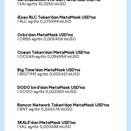
Sai Stablecoin v1.0'dan MetaMask USD'na
1 SAI eşittir 10,0250 mUSD
iExec RLC Token'dan MetaMask USD'na
1 RLC eşittir 0,275998 mUSD
Orbs'dan MetaMask USD'na
1 ORBS eşittir 0,005406 mUSD
Ocean Token'dan MetaMask USD'na
1 OCEAN eşittir 0,096959 mUSD
Big Time'dan MetaMask USD'na
1 BIGTIME eşittir 0,005421 mUSD
DODO bird'dan MetaMask USD'na
1 DODO eşittir 0,022283 mUSD
Bancor Network Token'dan MetaMask USD'na
1 BNT eşittir 0,266376 mUSD
SKALE'dan MetaMask USD'na
1 SKL eşittir 0,003588 mUSD