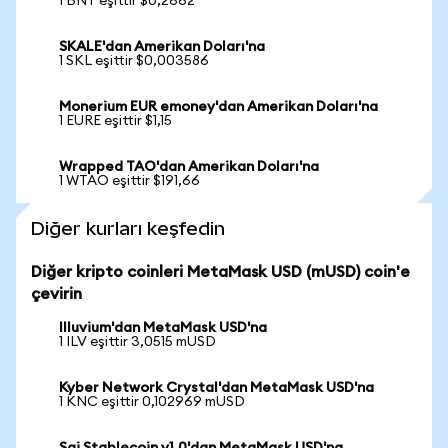
1 BNT eşittir $0,2662
SKALE'dan Amerikan Doları'na
1 SKL eşittir $0,003586
Monerium EUR emoney'dan Amerikan Doları'na
1 EURE eşittir $1,15
Wrapped TAO'dan Amerikan Doları'na
1 WTAO eşittir $191,66
Diğer kurları keşfedin
Diğer kripto coinleri MetaMask USD (mUSD) coin'e
çevirin
Illuvium'dan MetaMask USD'na
1 ILV eşittir 3,0515 mUSD
Kyber Network Crystal'dan MetaMask USD'na
1 KNC eşittir 0,102969 mUSD