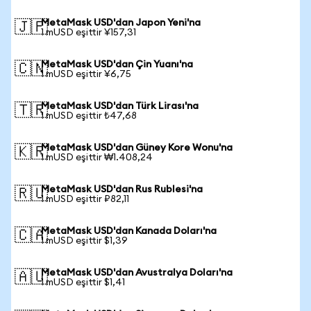
MetaMask USD'dan Japon Yeni'na
🇯🇵
1 mUSD eşittir ¥157,31
MetaMask USD'dan Çin Yuanı'na
🇨🇳
1 mUSD eşittir ¥6,75
MetaMask USD'dan Türk Lirası'na
🇹🇷
1 mUSD eşittir ₺47,68
MetaMask USD'dan Güney Kore Wonu'na
🇰🇷
1 mUSD eşittir ₩1.408,24
MetaMask USD'dan Rus Rublesi'na
🇷🇺
1 mUSD eşittir ₽82,11
MetaMask USD'dan Kanada Doları'na
🇨🇦
1 mUSD eşittir $1,39
MetaMask USD'dan Avustralya Doları'na
🇦🇺
1 mUSD eşittir $1,41