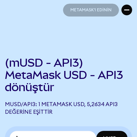
METAMASK'I EDİNİN
METAMASK'I EDİNİN
(mUSD - API3)
MetaMask USD - API3
dönüştür
MUSD/API3: 1 METAMASK USD, 5,2634 API3
DEĞERINE EŞITTIR