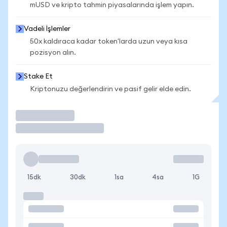
mUSD ve kripto tahmin piyasalarında işlem yapın.
Vadeli İşlemler
50x kaldıraca kadar token'larda uzun veya kısa
pozisyon alın.
Stake Et
Kriptonuzu değerlendirin ve pasif gelir elde edin.
İşlem Yap
15dk
30dk
1sa
4sa
1G