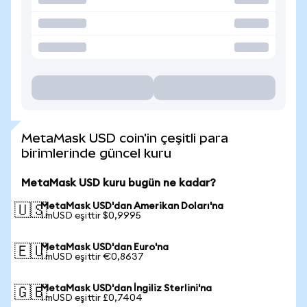
MetaMask USD coin'in çeşitli para
birimlerinde güncel kuru
MetaMask USD kuru bugün ne kadar?
MetaMask USD'dan Amerikan Doları'na
🇺🇸
1 mUSD eşittir $0,9995
MetaMask USD'dan Euro'na
🇪🇺
1 mUSD eşittir €0,8637
MetaMask USD'dan İngiliz Sterlini'na
🇬🇧
1 mUSD eşittir £0,7404