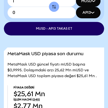
MUSD
API3
MUSD - API3 TAKAS ET
MetaMask USD piyasa son durumu
MetaMask USD güncel fiyatı mUSD başına
$0,9995. Dolaşımdaki arzı 25,62 Mn mUSD ve
MetaMask USD toplam piyasa değeri $25,61 Mn .
PIYASA DEĞERI
$25,61 Mn
İŞLEM HACMI
(24S)
$2,77 Mn