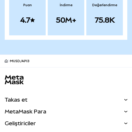
Puan
İndirme
Değerlendirme
4.7
50M+
75.8K
MUSD/API3
MetaMask site alt bilgisi
Takas et
Takas İşlemleri
MetaMask Para
Tahmin Et
YENİ
Kripto Al
Geliştiriciler
Perps
YENİ
MetaMask Kart
Dökümantasyon