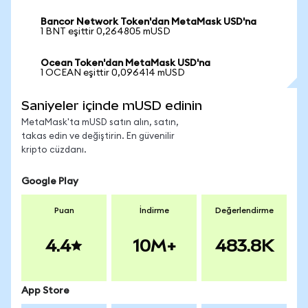
Bancor Network Token'dan MetaMask USD'na
1 BNT eşittir 0,264805 mUSD
Ocean Token'dan MetaMask USD'na
1 OCEAN eşittir 0,096414 mUSD
Saniyeler içinde mUSD edinin
MetaMask'ta mUSD satın alın, satın,
takas edin ve değiştirin. En güvenilir
kripto cüzdanı.
Google Play
Puan
İndirme
Değerlendirme
4.4
10M+
483.8K
App Store