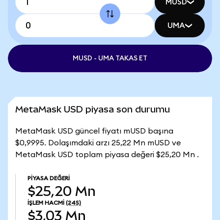
MUSD
UMA
MUSD - UMA TAKAS ET
MetaMask USD piyasa son durumu
MetaMask USD güncel fiyatı mUSD başına
$0,9995. Dolaşımdaki arzı 25,22 Mn mUSD ve
MetaMask USD toplam piyasa değeri $25,20 Mn .
PIYASA DEĞERI
$25,20 Mn
İŞLEM HACMI
(24S)
$3,03 Mn