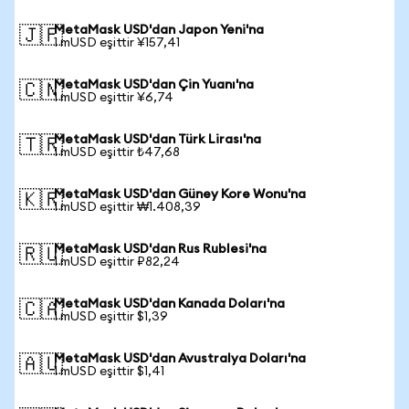
MetaMask USD'dan Japon Yeni'na
🇯🇵
1 mUSD eşittir ¥157,41
MetaMask USD'dan Çin Yuanı'na
🇨🇳
1 mUSD eşittir ¥6,74
MetaMask USD'dan Türk Lirası'na
🇹🇷
1 mUSD eşittir ₺47,68
MetaMask USD'dan Güney Kore Wonu'na
🇰🇷
1 mUSD eşittir ₩1.408,39
MetaMask USD'dan Rus Rublesi'na
🇷🇺
1 mUSD eşittir ₽82,24
MetaMask USD'dan Kanada Doları'na
🇨🇦
1 mUSD eşittir $1,39
MetaMask USD'dan Avustralya Doları'na
🇦🇺
1 mUSD eşittir $1,41