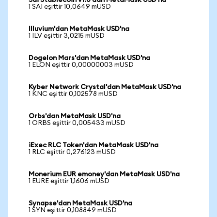
Sai Stablecoin v1.0'dan MetaMask USD'na
1 SAI eşittir 10,0649 mUSD
Illuvium'dan MetaMask USD'na
1 ILV eşittir 3,0215 mUSD
Dogelon Mars'dan MetaMask USD'na
1 ELON eşittir 0,00000003 mUSD
Kyber Network Crystal'dan MetaMask USD'na
1 KNC eşittir 0,102578 mUSD
Orbs'dan MetaMask USD'na
1 ORBS eşittir 0,005433 mUSD
iExec RLC Token'dan MetaMask USD'na
1 RLC eşittir 0,276123 mUSD
Monerium EUR emoney'dan MetaMask USD'na
1 EURE eşittir 1,1606 mUSD
Synapse'dan MetaMask USD'na
1 SYN eşittir 0,108849 mUSD