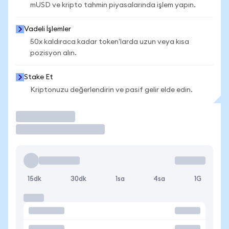
mUSD ve kripto tahmin piyasalarında işlem yapın.
Vadeli İşlemler
50x kaldıraca kadar token'larda uzun veya kısa
pozisyon alın.
Stake Et
Kriptonuzu değerlendirin ve pasif gelir elde edin.
İşlem Yap
15dk
30dk
1sa
4sa
1G