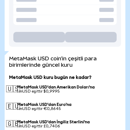
MetaMask USD coin'in çeşitli para
birimlerinde güncel kuru
MetaMask USD kuru bugün ne kadar?
MetaMask USD'dan Amerikan Doları'na
🇺🇸
1 mUSD eşittir $0,9995
MetaMask USD'dan Euro'na
🇪🇺
1 mUSD eşittir €0,8645
MetaMask USD'dan İngiliz Sterlini'na
🇬🇧
1 mUSD eşittir £0,7406