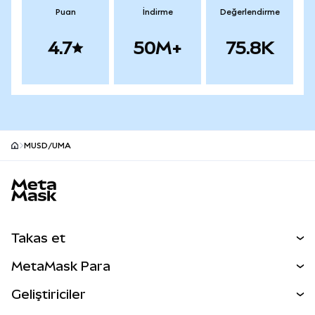
Puan
İndirme
Değerlendirme
4.7
50M+
75.8K
MUSD/UMA
MetaMask site alt bilgisi
Takas et
Takas İşlemleri
MetaMask Para
Tahmin Et
YENİ
Kripto Al
Geliştiriciler
Perps
YENİ
MetaMask Kart
Dökümantasyon