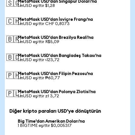
MetaMask USD'dan Singapur Doları'na
🇸🇬
1 mUSD eşittir $1,28
MetaMask USD'dan İsviçre Frangı'na
🇨🇭
1 mUSD eşittir CHF 0,8073
MetaMask USD'dan Brezilya Reali'na
🇧🇷
1 mUSD eşittir R$5,09
MetaMask USD'dan Bangladeş Takası'na
🇧🇩
1 mUSD eşittir ৳123,72
MetaMask USD'dan Filipin Pezosu'na
🇵🇭
1 mUSD eşittir ₱60,77
MetaMask USD'dan Polonya Zlotisi'na
🇵🇱
1 mUSD eşittir zł 3,72
Diğer kripto paraları USD'ye dönüştürün
Big Time'dan Amerikan Doları'na
1 BIGTIME eşittir $0,005317