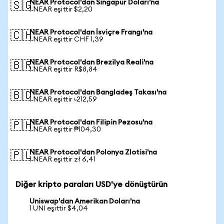
NEAR Protocol'dan Singapur Doları'na
🇸🇬
1 NEAR eşittir $2,20
NEAR Protocol'dan İsviçre Frangı'na
🇨🇭
1 NEAR eşittir CHF 1,39
NEAR Protocol'dan Brezilya Reali'na
🇧🇷
1 NEAR eşittir R$8,84
NEAR Protocol'dan Bangladeş Takası'na
🇧🇩
1 NEAR eşittir ৳212,59
NEAR Protocol'dan Filipin Pezosu'na
🇵🇭
1 NEAR eşittir ₱104,30
NEAR Protocol'dan Polonya Zlotisi'na
🇵🇱
1 NEAR eşittir zł 6,41
Diğer kripto paraları USD'ye dönüştürün
Uniswap'dan Amerikan Doları'na
1 UNI eşittir $4,04