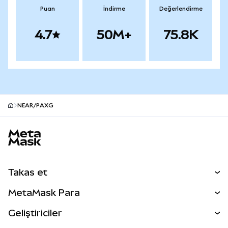
Puan
İndirme
Değerlendirme
4.7
50M+
75.8K
NEAR/PAXG
MetaMask site alt bilgisi
Takas et
Takas İşlemleri
MetaMask Para
Tahmin Et
YENİ
Kripto Al
Geliştiriciler
Perps
YENİ
MetaMask Kart
Dökümantasyon