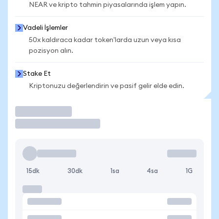
NEAR ve kripto tahmin piyasalarında işlem yapın.
Vadeli İşlemler
50x kaldıraca kadar token'larda uzun veya kısa
pozisyon alın.
Stake Et
Kriptonuzu değerlendirin ve pasif gelir elde edin.
İşlem Yap
15dk
30dk
1sa
4sa
1G