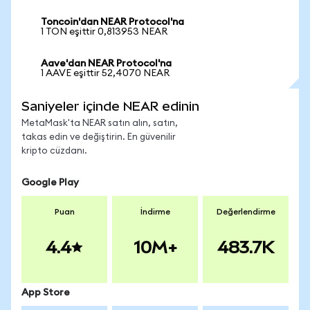
Toncoin'dan NEAR Protocol'na
1 TON eşittir 0,813953 NEAR
Aave'dan NEAR Protocol'na
1 AAVE eşittir 52,4070 NEAR
Saniyeler içinde NEAR edinin
MetaMask'ta NEAR satın alın, satın,
takas edin ve değiştirin. En güvenilir
kripto cüzdanı.
Google Play
Puan
İndirme
Değerlendirme
4.4
10M+
483.7K
App Store