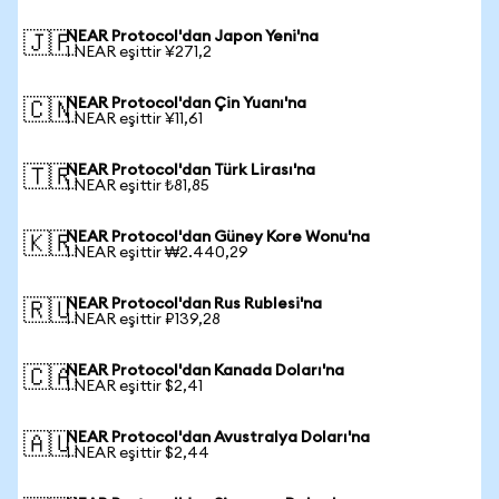
NEAR Protocol'dan Japon Yeni'na
🇯🇵
1 NEAR eşittir ¥271,2
NEAR Protocol'dan Çin Yuanı'na
🇨🇳
1 NEAR eşittir ¥11,61
NEAR Protocol'dan Türk Lirası'na
🇹🇷
1 NEAR eşittir ₺81,85
NEAR Protocol'dan Güney Kore Wonu'na
🇰🇷
1 NEAR eşittir ₩2.440,29
NEAR Protocol'dan Rus Rublesi'na
🇷🇺
1 NEAR eşittir ₽139,28
NEAR Protocol'dan Kanada Doları'na
🇨🇦
1 NEAR eşittir $2,41
NEAR Protocol'dan Avustralya Doları'na
🇦🇺
1 NEAR eşittir $2,44