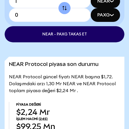
NEAR
PAXG
NEAR - PAXG TAKAS ET
NEAR Protocol piyasa son durumu
NEAR Protocol güncel fiyatı NEAR başına $1,72.
Dolaşımdaki arzı 1,30 Mr NEAR ve NEAR Protocol
toplam piyasa değeri $2,24 Mr .
PIYASA DEĞERI
$2,24 Mr
İŞLEM HACMI
(24S)
$99,25 Mn