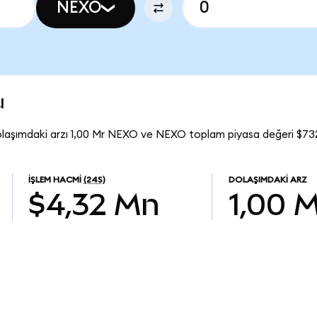
NEXO
u
laşımdaki arzı 1,00 Mr NEXO ve NEXO toplam piyasa değeri $73
İŞLEM HACMI
(24S)
DOLAŞIMDAKI ARZ
$4,32 Mn
1,00 