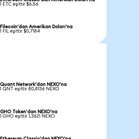
1 ETC eşittir $6,56
Filecoin'dan Amerikan Doları'na
1 FIL eşittir $0,7184
Quant Network'dan NEXO'na
1 QNT eşittir 80,8136 NEXO
GHO Token'dan NEXO'na
1 GHO eşittir 1,3621 NEXO
Ethereum Classic'dan NEXO'na