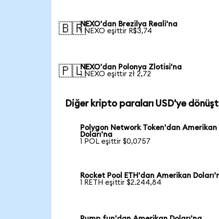
NEXO'dan Brezilya Reali'na
🇧🇷
1 NEXO eşittir R$3,74
NEXO'dan Polonya Zlotisi'na
🇵🇱
1 NEXO eşittir zł 2,72
Diğer kripto paraları USD'ye dönüşt
Polygon Network Token'dan Amerikan
Doları'na
1 POL eşittir $0,0757
Rocket Pool ETH'dan Amerikan Doları'
1 RETH eşittir $2.244,84
Pump.fun'dan Amerikan Doları'na