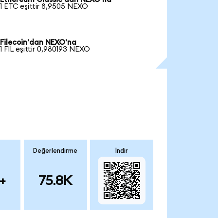
1 ETC eşittir 8,9505 NEXO
Filecoin'dan NEXO'na
1 FIL eşittir 0,980193 NEXO
Değerlendirme
İndir
+
75.8K