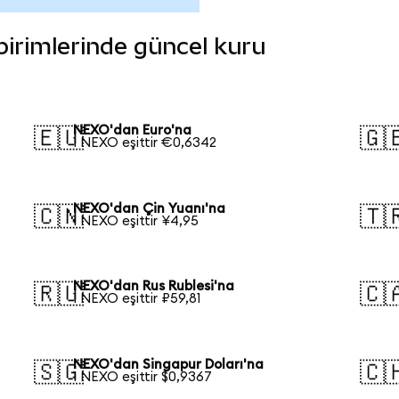
 birimlerinde güncel kuru
NEXO'dan Euro'na
🇪🇺
🇬
1 NEXO eşittir €0,6342
NEXO'dan Çin Yuanı'na
🇨🇳
🇹
1 NEXO eşittir ¥4,95
NEXO'dan Rus Rublesi'na
🇷🇺
🇨
1 NEXO eşittir ₽59,81
NEXO'dan Singapur Doları'na
🇸🇬
🇨
1 NEXO eşittir $0,9367