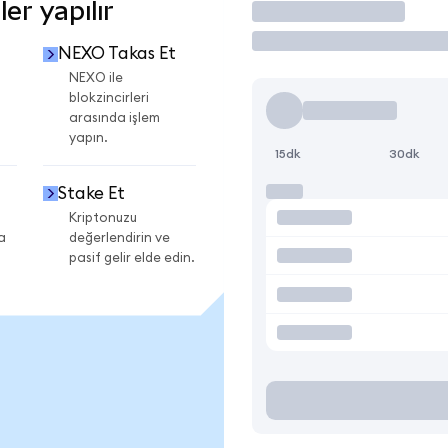
r yapılır
İşlem Yap
NEXO Takas Et
i
NEXO ile
blokzincirleri
arasında işlem
yapın.
15dk
30dk
Stake Et
Kriptonuzu
a
değerlendirin ve
pasif gelir elde edin.