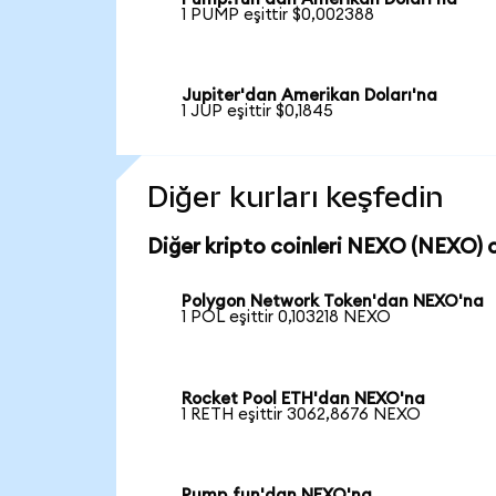
1 PUMP eşittir $0,002388
Jupiter'dan Amerikan Doları'na
1 JUP eşittir $0,1845
Diğer kurları keşfedin
Diğer kripto coinleri NEXO (NEXO) c
Polygon Network Token'dan NEXO'na
1 POL eşittir 0,103218 NEXO
Rocket Pool ETH'dan NEXO'na
1 RETH eşittir 3062,8676 NEXO
Pump.fun'dan NEXO'na