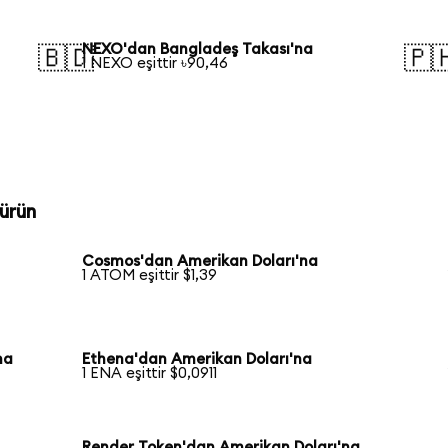
NEXO'dan Bangladeş Takası'na
🇧🇩
🇵
1 NEXO eşittir ৳90,46
ürün
Cosmos'dan Amerikan Doları'na
1 ATOM eşittir $1,39
na
Ethena'dan Amerikan Doları'na
1 ENA eşittir $0,0911
Render Token'dan Amerikan Doları'na