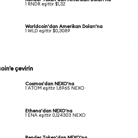
1 RNDR eşittir $1,32
Worldcoin'dan Amerikan Doları'na
1 WLD eşittir $0,3089
oin'e çevirin
Cosmos'dan NEXO'na
1 ATOM eşittir 1,8965 NEXO
Ethena'dan NEXO'na
1 ENA eşittir 0,124303 NEXO
Render Token'dan NEXO'na