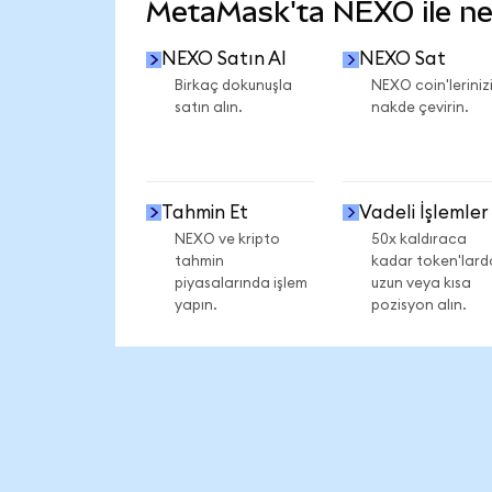
MetaMask'ta NEXO ile nele
NEXO Satın Al
NEXO Sat
Birkaç dokunuşla
NEXO coin'leriniz
satın alın.
nakde çevirin.
Tahmin Et
Vadeli İşlemler
NEXO ve kripto
50x kaldıraca
tahmin
kadar token'lard
piyasalarında işlem
uzun veya kısa
yapın.
pozisyon alın.