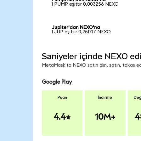
1 PUMP eşittir 0,003258 NEXO
Jupiter'dan NEXO'na
1 JUP eşittir 0,251717 NEXO
Saniyeler içinde NEXO ed
MetaMask'ta NEXO satın alın, satın, takas edin
Google Play
Puan
İndirme
Değ
4.4
10M+
4