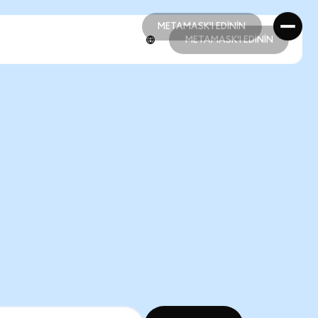
METAMASK'I EDİNİN
METAMASK'I EDİNİN
METAMASK'I EDİNİN
METAMASK'I EDİNİN