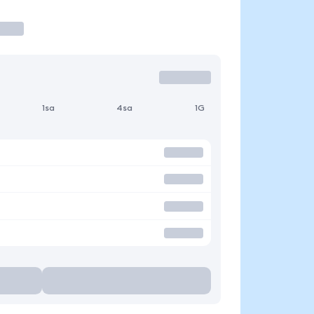
1sa
4sa
1G