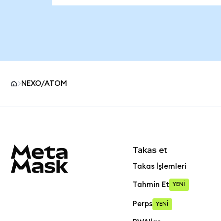
NEXO/ATOM
MetaMask site alt bilgisi
Takas et
Takas İşlemleri
Tahmin Et
YENİ
Perps
YENİ