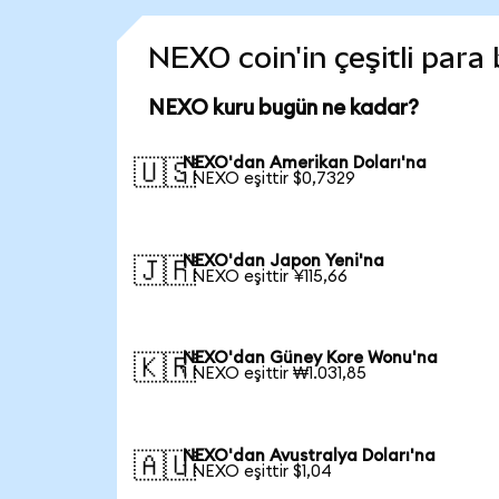
NEXO coin'in çeşitli para
NEXO kuru bugün ne kadar?
NEXO'dan Amerikan Doları'na
🇺🇸
1 NEXO eşittir $0,7329
NEXO'dan Japon Yeni'na
🇯🇵
1 NEXO eşittir ¥115,66
NEXO'dan Güney Kore Wonu'na
🇰🇷
1 NEXO eşittir ₩1.031,85
NEXO'dan Avustralya Doları'na
🇦🇺
1 NEXO eşittir $1,04