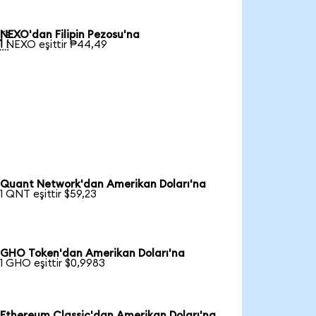
NEXO'dan Filipin Pezosu'na

1 NEXO eşittir ₱44,49
Quant Network'dan Amerikan Doları'na
1 QNT eşittir $59,23
GHO Token'dan Amerikan Doları'na
1 GHO eşittir $0,9983
Ethereum Classic'dan Amerikan Doları'na