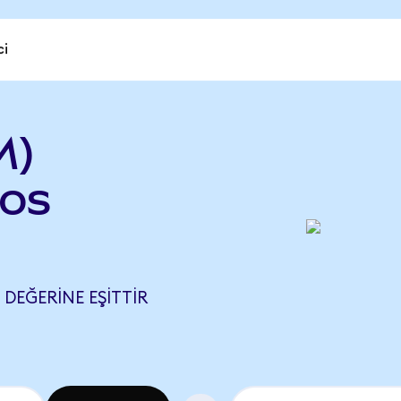
ci
M)
os
DEĞERINE EŞITTIR