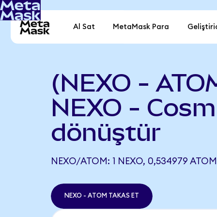
Al Sat
MetaMask Para
Geliştiri
(NEXO - ATO
NEXO - Cosm
dönüştür
NEXO/ATOM: 1 NEXO, 0,534979 ATOM 
NEXO - ATOM TAKAS ET