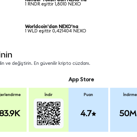
1 RNDR eşittir 1,8010 NEXO
Worldcoin'dan NEXO'na
1 WLD eşittir 0,421404 NEXO
inin
 ve değiştirin. En güvenilir kripto cüzdanı.
App Store
erlendirme
İndir
Puan
İndirme
83.9K
4.7
50M