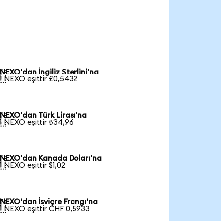
NEXO'dan İngiliz Sterlini'na

1 NEXO eşittir £0,5432
NEXO'dan Türk Lirası'na

1 NEXO eşittir ₺34,96
NEXO'dan Kanada Doları'na

1 NEXO eşittir $1,02
NEXO'dan İsviçre Frangı'na

1 NEXO eşittir CHF 0,5933