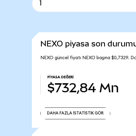
NEXO piyasa son durum
NEXO güncel fiyatı NEXO başına $0,7329. Do
PIYASA DEĞERI
$732,84 Mn
DAHA FAZLA İSTATİSTİK GÖR
DAHA FAZLA İSTATİSTİK GÖR