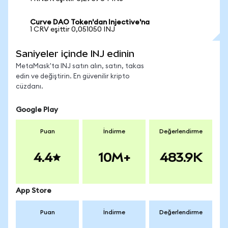
Curve DAO Token'dan Injective'na
1 CRV eşittir 0,051050 INJ
Saniyeler içinde INJ edinin
MetaMask'ta INJ satın alın, satın, takas
edin ve değiştirin. En güvenilir kripto
cüzdanı.
Google Play
Puan
İndirme
Değerlendirme
4.4
10M+
483.9K
App Store
Puan
İndirme
Değerlendirme