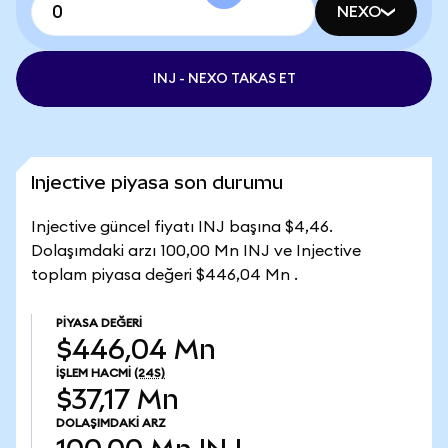
NEXO
INJ - NEXO TAKAS ET
Injective piyasa son durumu
Injective güncel fiyatı INJ başına $4,46.
Dolaşımdaki arzı 100,00 Mn INJ ve Injective
toplam piyasa değeri $446,04 Mn .
PIYASA DEĞERI
$446,04 Mn
İŞLEM HACMI
(24S)
$37,17 Mn
DOLAŞIMDAKI ARZ