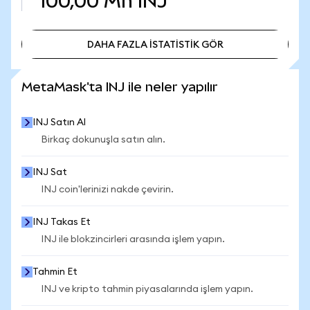
100,00 Mn
INJ
DAHA FAZLA İSTATİSTİK GÖR
DAHA FAZLA İSTATİSTİK GÖR
MetaMask'ta INJ ile neler yapılır
INJ Satın Al
Birkaç dokunuşla satın alın.
INJ Sat
INJ coin'lerinizi nakde çevirin.
INJ Takas Et
INJ ile blokzincirleri arasında işlem yapın.
Tahmin Et
INJ ve kripto tahmin piyasalarında işlem yapın.