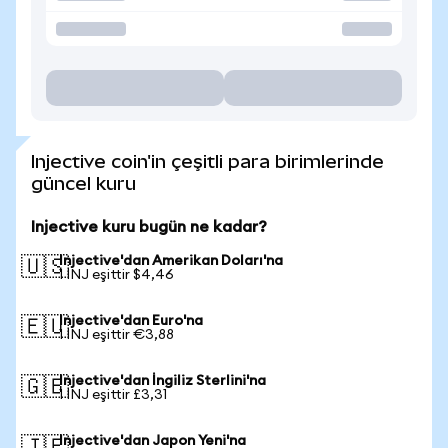
Injective coin'in çeşitli para birimlerinde
güncel kuru
Injective kuru bugün ne kadar?
Injective'dan Amerikan Doları'na
🇺🇸
1 INJ eşittir $4,46
Injective'dan Euro'na
🇪🇺
1 INJ eşittir €3,88
Injective'dan İngiliz Sterlini'na
🇬🇧
1 INJ eşittir £3,31
Injective'dan Japon Yeni'na