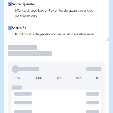
Vadeli İşlemler
50x kaldıraca kadar token'larda uzun veya kısa
pozisyon alın.
Stake Et
Kriptonuzu değerlendirin ve pasif gelir elde edin.
İşlem Yap
15dk
30dk
1sa
4sa
1G