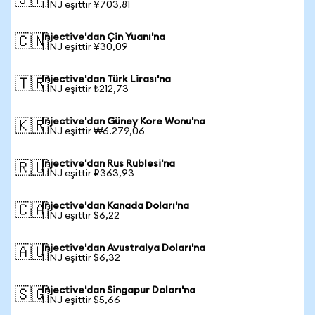
🇯🇵
1 INJ eşittir ¥703,81
Injective'dan Çin Yuanı'na
🇨🇳
1 INJ eşittir ¥30,09
Injective'dan Türk Lirası'na
🇹🇷
1 INJ eşittir ₺212,73
Injective'dan Güney Kore Wonu'na
🇰🇷
1 INJ eşittir ₩6.279,06
Injective'dan Rus Rublesi'na
🇷🇺
1 INJ eşittir ₽363,93
Injective'dan Kanada Doları'na
🇨🇦
1 INJ eşittir $6,22
Injective'dan Avustralya Doları'na
🇦🇺
1 INJ eşittir $6,32
Injective'dan Singapur Doları'na
🇸🇬
1 INJ eşittir $5,66