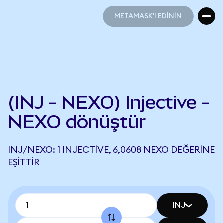
METAMASK'I EDİNİN
METAMASK'I EDİNİN
(INJ - NEXO) Injective -
NEXO dönüştür
INJ/NEXO: 1 INJECTIVE, 6,0608 NEXO DEĞERINE
EŞITTIR
INJ