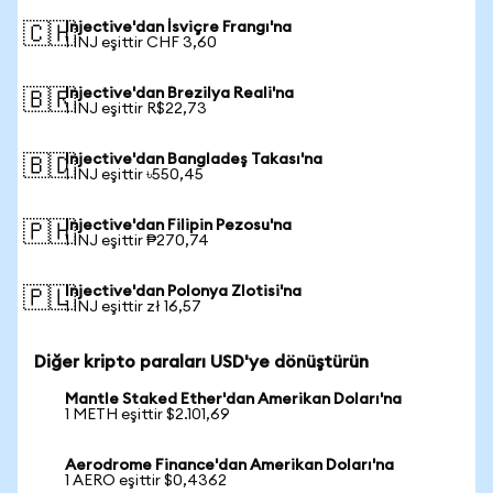
Injective'dan İsviçre Frangı'na
🇨🇭
1 INJ eşittir CHF 3,60
Injective'dan Brezilya Reali'na
🇧🇷
1 INJ eşittir R$22,73
Injective'dan Bangladeş Takası'na
🇧🇩
1 INJ eşittir ৳550,45
Injective'dan Filipin Pezosu'na
🇵🇭
1 INJ eşittir ₱270,74
Injective'dan Polonya Zlotisi'na
🇵🇱
1 INJ eşittir zł 16,57
Diğer kripto paraları USD'ye dönüştürün
Mantle Staked Ether'dan Amerikan Doları'na
1 METH eşittir $2.101,69
Aerodrome Finance'dan Amerikan Doları'na
1 AERO eşittir $0,4362