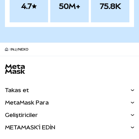
4.7
50M+
75.8K
INJ/NEXO
MetaMask site alt bilgisi
Takas et
Takas İşlemleri
MetaMask Para
Tahmin Et
YENİ
Kripto Al
Geliştiriciler
Perps
YENİ
MetaMask Kart
Dökümantasyon
METAMASK'İ EDİN
RWA'lar
mUSD
YENİ
Kontrol Paneli
İşlem Kalkanı