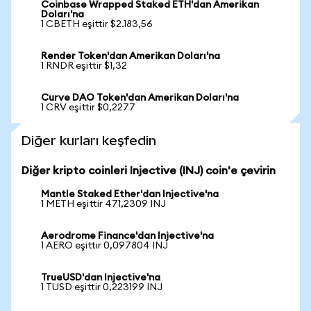
Coinbase Wrapped Staked ETH'dan Amerikan
Doları'na
1 CBETH eşittir $2.183,56
Render Token'dan Amerikan Doları'na
1 RNDR eşittir $1,32
Curve DAO Token'dan Amerikan Doları'na
1 CRV eşittir $0,2277
Diğer kurları keşfedin
Diğer kripto coinleri Injective (INJ) coin'e çevirin
Mantle Staked Ether'dan Injective'na
1 METH eşittir 471,2309 INJ
Aerodrome Finance'dan Injective'na
1 AERO eşittir 0,097804 INJ
TrueUSD'dan Injective'na
1 TUSD eşittir 0,223199 INJ