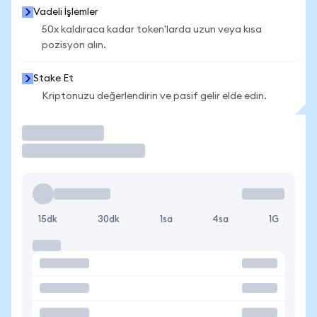
Vadeli İşlemler
50x kaldıraca kadar token'larda uzun veya kısa
pozisyon alın.
Stake Et
Kriptonuzu değerlendirin ve pasif gelir elde edin.
İşlem Yap
15dk
30dk
1sa
4sa
1G