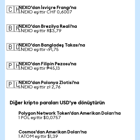
NEXO'dan İsviçre Frangı'na
🇨🇭
1 NEXO eşittir CHF 0,6007
NEXO'dan Brezilya Reali'na
🇧🇷
1 NEXO eşittir R$3,79
NEXO'dan Bangladeş Takası'na
🇧🇩
1 NEXO eşittir ৳91,75
NEXO'dan Filipin Pezosu'na
🇵🇭
1 NEXO eşittir ₱45,13
NEXO'dan Polonya Zlotisi'na
🇵🇱
1 NEXO eşittir zł 2,76
Diğer kripto paraları USD'ye dönüştürün
Polygon Network Token'dan Amerikan Doları'na
1 POL eşittir $0,0757
Cosmos'dan Amerikan Doları'na
1 ATOM eşittir $1,39