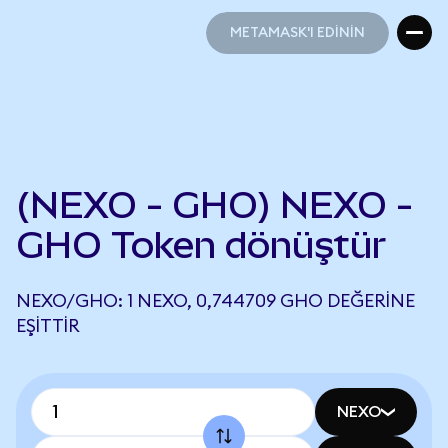
METAMASK'I EDİNİN
METAMASK'I EDİNİN
(NEXO - GHO) NEXO -
GHO Token dönüştür
NEXO/GHO: 1 NEXO, 0,744709 GHO DEĞERINE
EŞITTIR
NEXO