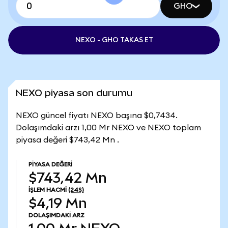
GHO
NEXO - GHO TAKAS ET
NEXO piyasa son durumu
NEXO güncel fiyatı NEXO başına $0,7434.
Dolaşımdaki arzı 1,00 Mr NEXO ve NEXO toplam
piyasa değeri $743,42 Mn .
PIYASA DEĞERI
$743,42 Mn
İŞLEM HACMI
(24S)
$4,19 Mn
DOLAŞIMDAKI ARZ