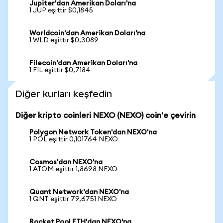
Jupiter'dan Amerikan Doları'na
1 JUP eşittir $0,1845
Worldcoin'dan Amerikan Doları'na
1 WLD eşittir $0,3089
Filecoin'dan Amerikan Doları'na
1 FIL eşittir $0,7184
Diğer kurları keşfedin
Diğer kripto coinleri NEXO (NEXO) coin'e çevirin
Polygon Network Token'dan NEXO'na
1 POL eşittir 0,101764 NEXO
Cosmos'dan NEXO'na
1 ATOM eşittir 1,8698 NEXO
Quant Network'dan NEXO'na
1 QNT eşittir 79,6751 NEXO
Rocket Pool ETH'dan NEXO'na