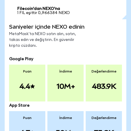
Filecoin'dan NEXO'na
1 FIL eşittir 0,966384 NEXO
Saniyeler içinde NEXO edinin
MetaMask'ta NEXO satın alın, satın,
takas edin ve değiştirin. En güvenilir
kripto cüzdanı.
Google Play
Puan
İndirme
Değerlendirme
4.4
10M+
483.9K
App Store
Puan
İndirme
Değerlendirme