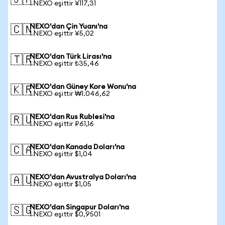
🇯🇵
1 NEXO eşittir ¥117,31
NEXO'dan Çin Yuanı'na
🇨🇳
1 NEXO eşittir ¥5,02
NEXO'dan Türk Lirası'na
🇹🇷
1 NEXO eşittir ₺35,46
NEXO'dan Güney Kore Wonu'na
🇰🇷
1 NEXO eşittir ₩1.046,62
NEXO'dan Rus Rublesi'na
🇷🇺
1 NEXO eşittir ₽61,16
NEXO'dan Kanada Doları'na
🇨🇦
1 NEXO eşittir $1,04
NEXO'dan Avustralya Doları'na
🇦🇺
1 NEXO eşittir $1,05
NEXO'dan Singapur Doları'na
🇸🇬
1 NEXO eşittir $0,9501