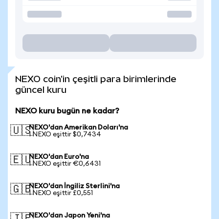
NEXO coin'in çeşitli para birimlerinde
güncel kuru
NEXO kuru bugün ne kadar?
NEXO'dan Amerikan Doları'na
🇺🇸
1 NEXO eşittir $0,7434
NEXO'dan Euro'na
🇪🇺
1 NEXO eşittir €0,6431
NEXO'dan İngiliz Sterlini'na
🇬🇧
1 NEXO eşittir £0,551
NEXO'dan Japon Yeni'na