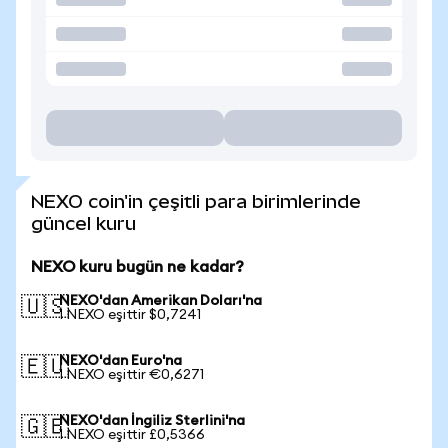
NEXO coin'in çeşitli para birimlerinde
güncel kuru
NEXO kuru bugün ne kadar?
NEXO'dan Amerikan Doları'na
🇺🇸
1 NEXO eşittir $0,7241
NEXO'dan Euro'na
🇪🇺
1 NEXO eşittir €0,6271
NEXO'dan İngiliz Sterlini'na
🇬🇧
1 NEXO eşittir £0,5366