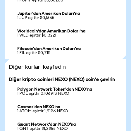
1 PUMP eşittir $0,00266
Jupiter'dan Amerikan Doları'na
1 JUP eşittir $0,1865
Worldcoin'dan Amerikan Doları'na
1 WLD eşittir $0,3221
Filecoin'dan Amerikan Doları'na
1 FIL eşittir $0,7111
Diğer kurları keşfedin
Diğer kripto coinleri NEXO (NEXO) coin'e çevirin
Polygon Network Token'dan NEXO'na
1 POL eşittir 0,106913 NEXO
Cosmos'dan NEXO'na
1 ATOM eşittir 1,9196 NEXO
Quant Network'dan NEXO'na
1 QNT eşittir 81,2858 NEXO