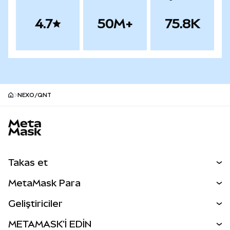
4.7
50M+
75.8K
NEXO/QNT
MetaMask site alt bilgisi
Takas et
Takas İşlemleri
MetaMask Para
Tahmin Et
YENİ
Kripto Al
Geliştiriciler
Perps
YENİ
MetaMask Kart
Dökümantasyon
METAMASK'İ EDİN
RWA'lar