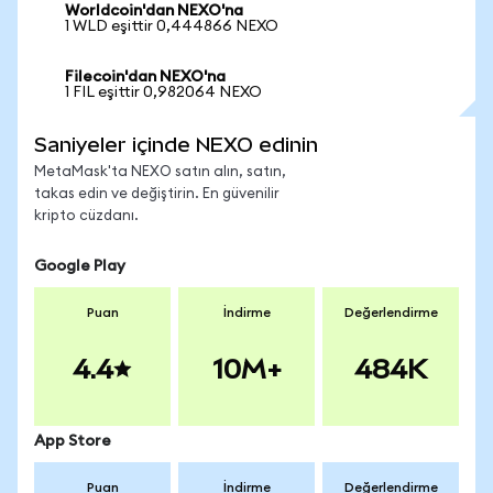
Worldcoin'dan NEXO'na
1 WLD eşittir 0,444866 NEXO
Filecoin'dan NEXO'na
1 FIL eşittir 0,982064 NEXO
Saniyeler içinde NEXO edinin
MetaMask'ta NEXO satın alın, satın,
takas edin ve değiştirin. En güvenilir
kripto cüzdanı.
Google Play
Puan
İndirme
Değerlendirme
4.4
10M+
484K
App Store
Puan
İndirme
Değerlendirme