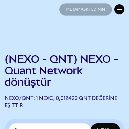
METAMASK'I EDİNİN
METAMASK'I EDİNİN
(NEXO - QNT) NEXO -
Quant Network
dönüştür
NEXO/QNT: 1 NEXO, 0,012423 QNT DEĞERINE
EŞITTIR