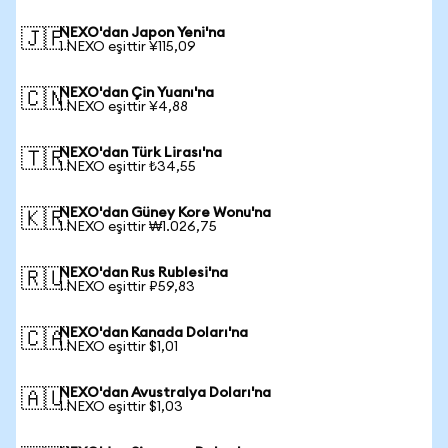
NEXO'dan Japon Yeni'na
🇯🇵
1 NEXO eşittir ¥115,09
NEXO'dan Çin Yuanı'na
🇨🇳
1 NEXO eşittir ¥4,88
NEXO'dan Türk Lirası'na
🇹🇷
1 NEXO eşittir ₺34,55
NEXO'dan Güney Kore Wonu'na
🇰🇷
1 NEXO eşittir ₩1.026,75
NEXO'dan Rus Rublesi'na
🇷🇺
1 NEXO eşittir ₽59,83
NEXO'dan Kanada Doları'na
🇨🇦
1 NEXO eşittir $1,01
NEXO'dan Avustralya Doları'na
🇦🇺
1 NEXO eşittir $1,03