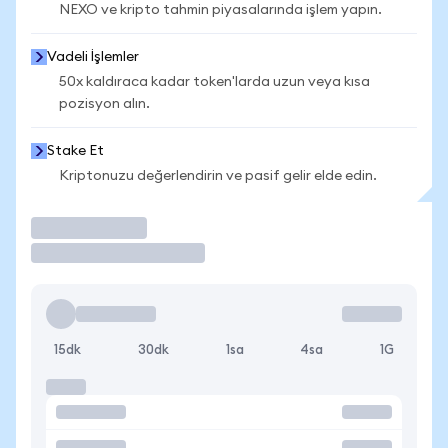
NEXO ve kripto tahmin piyasalarında işlem yapın.
Vadeli İşlemler
50x kaldıraca kadar token'larda uzun veya kısa
pozisyon alın.
Stake Et
Kriptonuzu değerlendirin ve pasif gelir elde edin.
İşlem Yap
15dk
30dk
1sa
4sa
1G