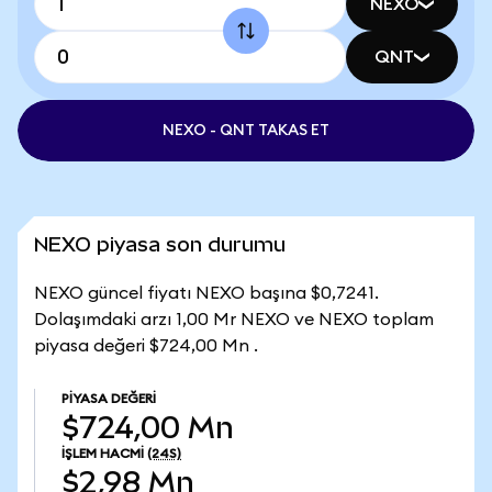
NEXO
QNT
NEXO - QNT TAKAS ET
NEXO piyasa son durumu
NEXO güncel fiyatı NEXO başına $0,7241.
Dolaşımdaki arzı 1,00 Mr NEXO ve NEXO toplam
piyasa değeri $724,00 Mn .
PIYASA DEĞERI
$724,00 Mn
İŞLEM HACMI
(24S)
$2,98 Mn