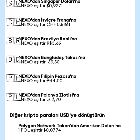
NEXO'dan Singapur Doları'na
🇸🇬
1 NEXO eşittir $0,9271
NEXO'dan İsviçre Frangı'na
🇨🇭
1 NEXO eşittir CHF 0,5861
NEXO'dan Brezilya Reali'na
🇧🇷
1 NEXO eşittir R$3,69
NEXO'dan Bangladeş Takası'na
🇧🇩
1 NEXO eşittir ৳89,50
NEXO'dan Filipin Pezosu'na
🇵🇭
1 NEXO eşittir ₱44,00
NEXO'dan Polonya Zlotisi'na
🇵🇱
1 NEXO eşittir zł 2,70
Diğer kripto paraları USD'ye dönüştürün
Polygon Network Token'dan Amerikan Doları'na
1 POL eşittir $0,0774