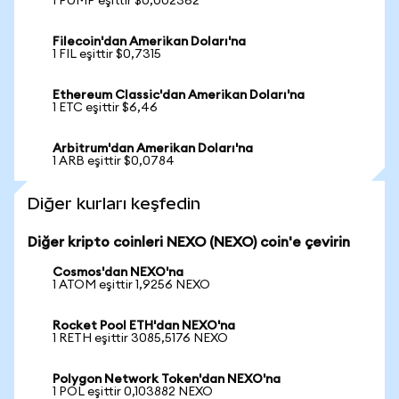
1 PUMP eşittir $0,002362
Filecoin'dan Amerikan Doları'na
1 FIL eşittir $0,7315
Ethereum Classic'dan Amerikan Doları'na
1 ETC eşittir $6,46
Arbitrum'dan Amerikan Doları'na
1 ARB eşittir $0,0784
Diğer kurları keşfedin
Diğer kripto coinleri NEXO (NEXO) coin'e çevirin
Cosmos'dan NEXO'na
1 ATOM eşittir 1,9256 NEXO
Rocket Pool ETH'dan NEXO'na
1 RETH eşittir 3085,5176 NEXO
Polygon Network Token'dan NEXO'na
1 POL eşittir 0,103882 NEXO