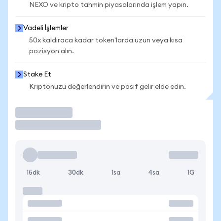
NEXO ve kripto tahmin piyasalarında işlem yapın.
Vadeli İşlemler
50x kaldıraca kadar token'larda uzun veya kısa
pozisyon alın.
Stake Et
Kriptonuzu değerlendirin ve pasif gelir elde edin.
İşlem Yap
15dk
30dk
1sa
4sa
1G