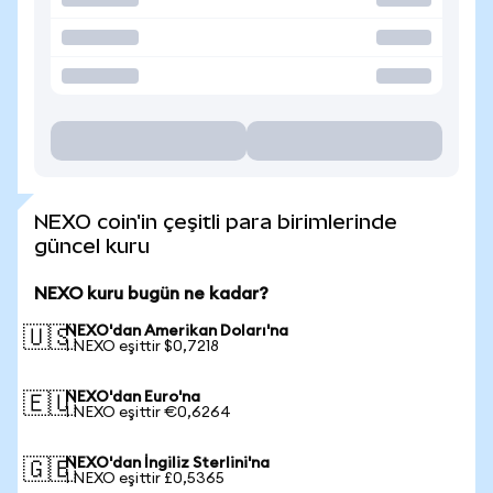
NEXO coin'in çeşitli para birimlerinde
güncel kuru
NEXO kuru bugün ne kadar?
NEXO'dan Amerikan Doları'na
🇺🇸
1 NEXO eşittir $0,7218
NEXO'dan Euro'na
🇪🇺
1 NEXO eşittir €0,6264
NEXO'dan İngiliz Sterlini'na
🇬🇧
1 NEXO eşittir £0,5365