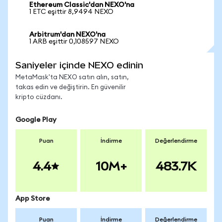
Ethereum Classic'dan NEXO'na
1 ETC eşittir 8,9494 NEXO
Arbitrum'dan NEXO'na
1 ARB eşittir 0,108597 NEXO
Saniyeler içinde NEXO edinin
MetaMask'ta NEXO satın alın, satın,
takas edin ve değiştirin. En güvenilir
kripto cüzdanı.
Google Play
Puan
İndirme
Değerlendirme
4.4
10M+
483.7K
App Store
Puan
İndirme
Değerlendirme