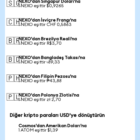
NEXO'dan Singapur Doları'na
🇸🇬
1 NEXO eşittir $0,9265
NEXO'dan İsviçre Frangı'na
🇨🇭
1 NEXO eşittir CHF 0,5863
NEXO'dan Brezilya Reali'na
🇧🇷
1 NEXO eşittir R$3,70
NEXO'dan Bangladeş Takası'na
🇧🇩
1 NEXO eşittir ৳89,33
NEXO'dan Filipin Pezosu'na
🇵🇭
1 NEXO eşittir ₱43,88
NEXO'dan Polonya Zlotisi'na
🇵🇱
1 NEXO eşittir zł 2,70
Diğer kripto paraları USD'ye dönüştürün
Cosmos'dan Amerikan Doları'na
1 ATOM eşittir $1,39