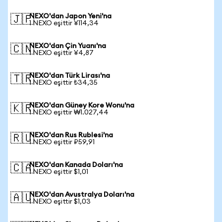
NEXO'dan Japon Yeni'na
🇯🇵
1 NEXO eşittir ¥114,34
NEXO'dan Çin Yuanı'na
🇨🇳
1 NEXO eşittir ¥4,87
NEXO'dan Türk Lirası'na
🇹🇷
1 NEXO eşittir ₺34,35
NEXO'dan Güney Kore Wonu'na
🇰🇷
1 NEXO eşittir ₩1.027,44
NEXO'dan Rus Rublesi'na
🇷🇺
1 NEXO eşittir ₽59,91
NEXO'dan Kanada Doları'na
🇨🇦
1 NEXO eşittir $1,01
NEXO'dan Avustralya Doları'na
🇦🇺
1 NEXO eşittir $1,03