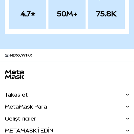
4.7
50M+
75.8K
NEXO/WTRX
MetaMask site alt bilgisi
Takas et
Takas İşlemleri
MetaMask Para
Tahmin Et
YENİ
Kripto Al
Geliştiriciler
Perps
YENİ
MetaMask Kart
Dökümantasyon
METAMASK'İ EDİN
RWA'lar