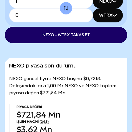
NEXO
WTRX
NEXO - WTRX TAKAS ET
NEXO piyasa son durumu
NEXO güncel fiyatı NEXO başına $0,7218.
Dolaşımdaki arzı 1,00 Mr NEXO ve NEXO toplam
piyasa değeri $721,84 Mn .
PIYASA DEĞERI
$721,84 Mn
İŞLEM HACMI
(24S)
$3,62 Mn