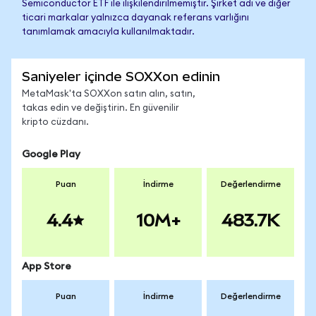
Semiconductor ETF ile ilişkilendirilmemiştir. Şirket adı ve diğer
ticari markalar yalnızca dayanak referans varlığını
tanımlamak amacıyla kullanılmaktadır.
Saniyeler içinde SOXXon edinin
MetaMask'ta SOXXon satın alın, satın,
takas edin ve değiştirin. En güvenilir
kripto cüzdanı.
Google Play
Puan
İndirme
Değerlendirme
4.4
10M+
483.7K
App Store
Puan
İndirme
Değerlendirme