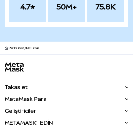
4.7
50M+
75.8K
SOXXon/NFLXon
MetaMask site alt bilgisi
Takas et
Takas İşlemleri
MetaMask Para
Tahmin Et
YENİ
Kripto Al
Geliştiriciler
Perps
YENİ
MetaMask Kart
Dökümantasyon
METAMASK'İ EDİN
RWA'lar
mUSD
YENİ
Kontrol Paneli
İşlem Kalkanı