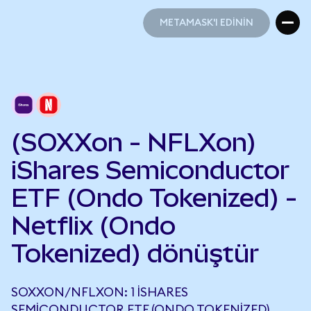
METAMASK'I EDİNİN
METAMASK'I EDİNİN
(SOXXon - NFLXon)
iShares Semiconductor
ETF (Ondo Tokenized) -
Netflix (Ondo
Tokenized) dönüştür
SOXXON/NFLXON: 1 ISHARES
SEMICONDUCTOR ETF (ONDO TOKENIZED),