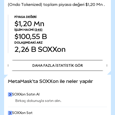
(Ondo Tokenized) toplam piyasa değeri $1,20 Mn .
PIYASA DEĞERI
$1,20 Mn
İŞLEM HACMI
(24S)
$100,55 B
DOLAŞIMDAKI ARZ
2,26 B
SOXXon
DAHA FAZLA İSTATİSTİK GÖR
DAHA FAZLA İSTATİSTİK GÖR
MetaMask'ta SOXXon ile neler yapılır
SOXXon Satın Al
Birkaç dokunuşla satın alın.
SOXXon Sat