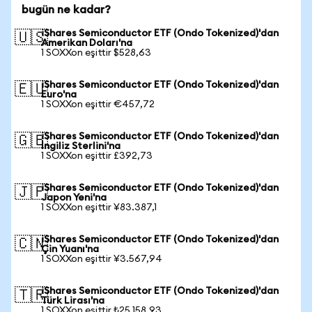
bugün ne kadar?
iShares Semiconductor ETF (Ondo Tokenized)'dan
🇺🇸
Amerikan Doları'na
1 SOXXon eşittir $528,63
iShares Semiconductor ETF (Ondo Tokenized)'dan
🇪🇺
Euro'na
1 SOXXon eşittir €457,72
iShares Semiconductor ETF (Ondo Tokenized)'dan
🇬🇧
İngiliz Sterlini'na
1 SOXXon eşittir £392,73
iShares Semiconductor ETF (Ondo Tokenized)'dan
🇯🇵
Japon Yeni'na
1 SOXXon eşittir ¥83.387,1
iShares Semiconductor ETF (Ondo Tokenized)'dan
🇨🇳
Çin Yuanı'na
1 SOXXon eşittir ¥3.567,94
iShares Semiconductor ETF (Ondo Tokenized)'dan
🇹🇷
Türk Lirası'na
1 SOXXon eşittir ₺25.158,93