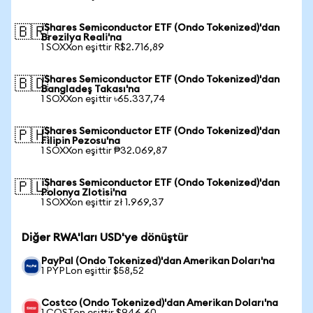
iShares Semiconductor ETF (Ondo Tokenized)'dan
🇧🇷
Brezilya Reali'na
1 SOXXon eşittir R$2.716,89
iShares Semiconductor ETF (Ondo Tokenized)'dan
🇧🇩
Bangladeş Takası'na
1 SOXXon eşittir ৳65.337,74
iShares Semiconductor ETF (Ondo Tokenized)'dan
🇵🇭
Filipin Pezosu'na
1 SOXXon eşittir ₱32.069,87
iShares Semiconductor ETF (Ondo Tokenized)'dan
🇵🇱
Polonya Zlotisi'na
1 SOXXon eşittir zł 1.969,37
Diğer RWA'ları USD'ye dönüştür
PayPal (Ondo Tokenized)'dan Amerikan Doları'na
1 PYPLon eşittir $58,52
Costco (Ondo Tokenized)'dan Amerikan Doları'na