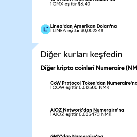
1 GMX eşittir $6,40
Linea'dan Amerikan Doları'na
1 LINEA eşittir $0,002248
Diğer kurları keşfedin
Diğer kripto coinleri Numeraire (NMR
CoW Protocol Token'dan Numeraire'n
1 COW eşittir 0,012500 NMR
AIOZ Network'dan Numeraire'na
1 AIOZ eşittir 0,005473 NMR
GMX'dan Numeraire'na