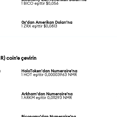
1 BICO eşittir $0,056
0x'dan Amerikan Doları'na
1 ZRX eşittir $0,0813
) coin'e çevirin
a
HoloToken'dan Numeraire'na
1 HOT eşittir 0,00003963 NMR
Arkham'dan Numeraire'na
1 ARKM eşittir 0,011293 NMR
Biconomy'dan Numeraire'na