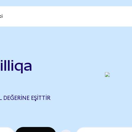
ci
lliqa
L DEĞERINE EŞITTIR