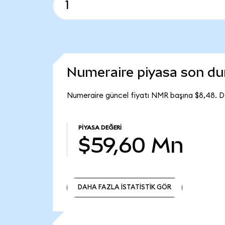
Numeraire piyasa son d
Numeraire güncel fiyatı NMR başına $8,48. D
PIYASA DEĞERI
$59,60 Mn
DAHA FAZLA İSTATİSTİK GÖR
DAHA FAZLA İSTATİSTİK GÖR