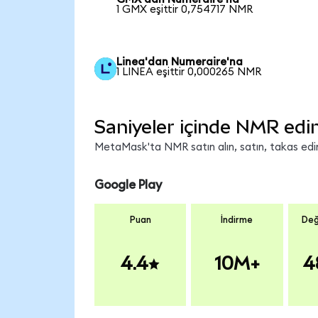
1 GMX eşittir 0,754717 NMR
Linea'dan Numeraire'na
1 LINEA eşittir 0,000265 NMR
Saniyeler içinde NMR edi
MetaMask'ta NMR satın alın, satın, takas edin 
Google Play
Puan
İndirme
Değ
4.4
10M+
4