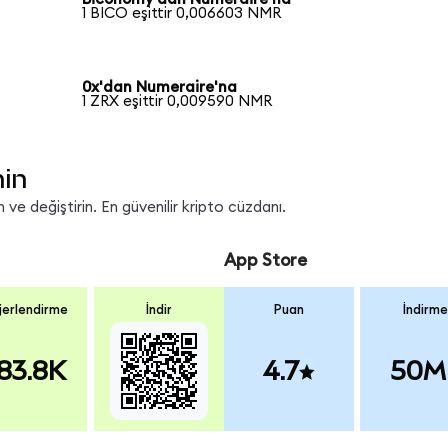
1 BICO eşittir 0,006603 NMR
0x'dan Numeraire'na
1 ZRX eşittir 0,009590 NMR
nin
ve değiştirin. En güvenilir kripto cüzdanı.
App Store
erlendirme
İndir
Puan
İndirme
83.8K
4.7
50M