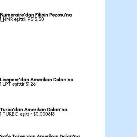
Numeraire'dan Filipin Pezosu'na

1 NMR eşittir ₱515,50
Livepeer'dan Amerikan Doları'na
1 LPT eşittir $1,26
Turbo'dan Amerikan Doları'na
1 TURBO eşittir $0,000813
Safe Token'dan Amerikan Doları'na