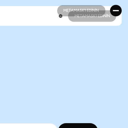
METAMASK'I EDİNİN
METAMASK'I EDİNİN
METAMASK'I EDİNİN
METAMASK'I EDİNİN