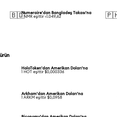
Numeraire'dan Bangladeş Takası'na
🇧🇩
🇵
1 NMR eşittir ৳1.049,62
ürün
HoloToken'dan Amerikan Doları'na
1 HOT eşittir $0,000336
Arkham'dan Amerikan Doları'na
1 ARKM eşittir $0,0958
Biconomy'dan Amerikan Doları'na