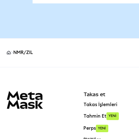
NMR/ZIL
MetaMask site alt bilgisi
Takas et
Takas İşlemleri
Tahmin Et
YENİ
Perps
YENİ