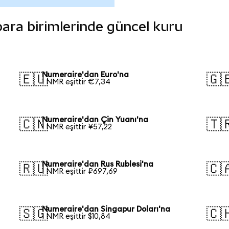
 para birimlerinde güncel kuru
Numeraire'dan Euro'na
🇪🇺
🇬
1 NMR eşittir €7,34
Numeraire'dan Çin Yuanı'na
🇨🇳
🇹
1 NMR eşittir ¥57,22
Numeraire'dan Rus Rublesi'na
🇷🇺
🇨
1 NMR eşittir ₽697,69
Numeraire'dan Singapur Doları'na
🇸🇬
🇨
1 NMR eşittir $10,84