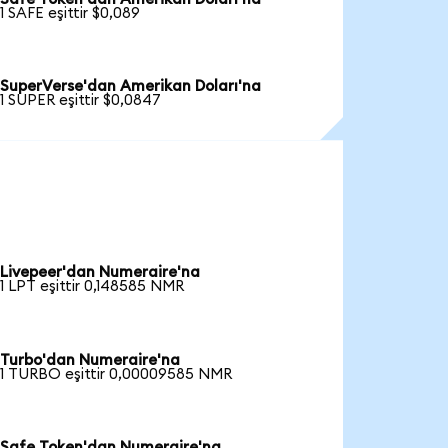
1 SAFE eşittir $0,089
SuperVerse'dan Amerikan Doları'na
1 SUPER eşittir $0,0847
Livepeer'dan Numeraire'na
1 LPT eşittir 0,148585 NMR
Turbo'dan Numeraire'na
1 TURBO eşittir 0,00009585 NMR
Safe Token'dan Numeraire'na