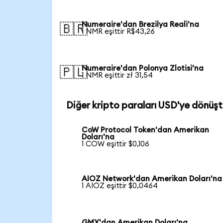
Numeraire'dan Brezilya Reali'na
🇧🇷
1 NMR eşittir R$43,26
Numeraire'dan Polonya Zlotisi'na
🇵🇱
1 NMR eşittir zł 31,54
Diğer kripto paraları USD'ye dönüşt
CoW Protocol Token'dan Amerikan
Doları'na
1 COW eşittir $0,106
AIOZ Network'dan Amerikan Doları'na
1 AIOZ eşittir $0,0464
GMX'dan Amerikan Doları'na