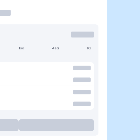
1sa
4sa
1G