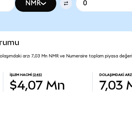
NMR
urumu
olaşımdaki arzı 7,03 Mn NMR ve Numeraire toplam piyasa değeri
İŞLEM HACMI
(24S)
DOLAŞIMDAKI ARZ
$4,07 Mn
7,03