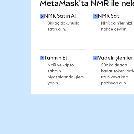
MetaMask'ta NMR ile neler
NMR Satın Al
NMR Sat
Birkaç dokunuşla
NMR coin'lerinizi
satın alın.
nakde çevirin.
Tahmin Et
Vadeli İşlemler
NMR ve kripto
50x kaldıraca
tahmin
kadar token'lard
piyasalarında işlem
uzun veya kısa
yapın.
pozisyon alın.