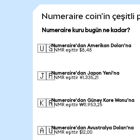
Numeraire coin'in çeşitli
Numeraire kuru bugün ne kadar?
Numeraire'dan Amerikan Doları'na
🇺🇸
1 NMR eşittir $8,48
Numeraire'dan Japon Yeni'na
🇯🇵
1 NMR eşittir ¥1.335,21
Numeraire'dan Güney Kore Wonu'na
🇰🇷
1 NMR eşittir ₩11.953,25
Numeraire'dan Avustralya Doları'na
🇦🇺
1 NMR eşittir $12,00