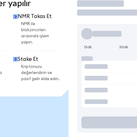
 yapılır
İşlem Yap
NMR Takas Et
NMR ile
blokzincirleri
arasında işlem
yapın.
15dk
30dk
Stake Et
Kriptonuzu
a
değerlendirin ve
pasif gelir elde edin.