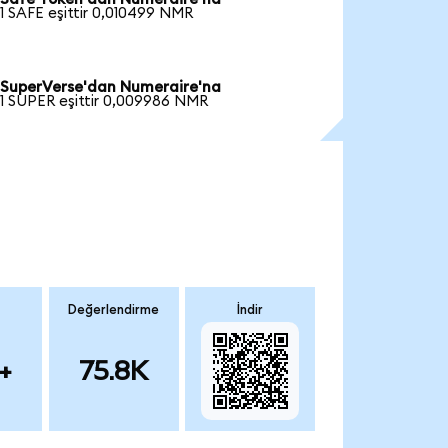
1 SAFE eşittir 0,010499 NMR
SuperVerse'dan Numeraire'na
1 SUPER eşittir 0,009986 NMR
Değerlendirme
İndir
+
75.8K