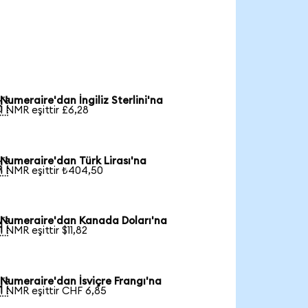
Numeraire'dan İngiliz Sterlini'na

1 NMR eşittir £6,28
Numeraire'dan Türk Lirası'na

1 NMR eşittir ₺404,50
Numeraire'dan Kanada Doları'na

1 NMR eşittir $11,82
Numeraire'dan İsviçre Frangı'na

1 NMR eşittir CHF 6,85