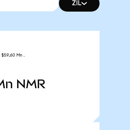
ZIL
 $59,60 Mn .
 Mn
NMR