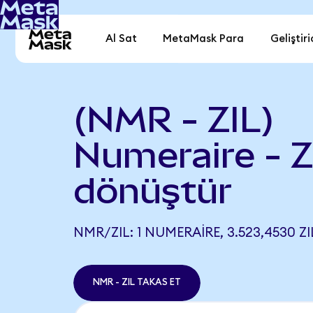
Al Sat
MetaMask Para
Geliştiri
(NMR - ZIL)
Numeraire - Zi
dönüştür
NMR/ZIL: 1 NUMERAIRE, 3.523,4530 ZI
NMR - ZIL TAKAS ET