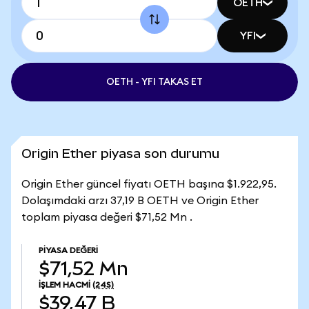
OETH
YFI
OETH - YFI TAKAS ET
Origin Ether piyasa son durumu
Origin Ether güncel fiyatı OETH başına $1.922,95.
Dolaşımdaki arzı 37,19 B OETH ve Origin Ether
toplam piyasa değeri $71,52 Mn .
PIYASA DEĞERI
$71,52 Mn
İŞLEM HACMI
(24S)
$39,47 B