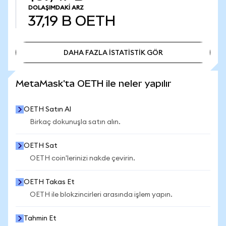
DOLAŞIMDAKI ARZ
37,19 B
OETH
DAHA FAZLA İSTATİSTİK GÖR
DAHA FAZLA İSTATİSTİK GÖR
MetaMask'ta OETH ile neler yapılır
OETH Satın Al
Birkaç dokunuşla satın alın.
OETH Sat
OETH coin'lerinizi nakde çevirin.
OETH Takas Et
OETH ile blokzincirleri arasında işlem yapın.
Tahmin Et