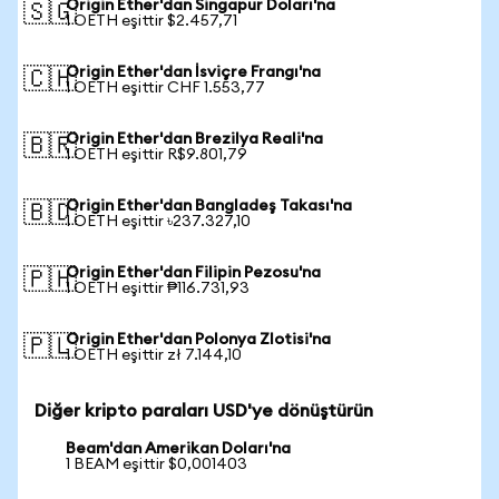
Origin Ether'dan Singapur Doları'na
🇸🇬
1 OETH eşittir $2.457,71
Origin Ether'dan İsviçre Frangı'na
🇨🇭
1 OETH eşittir CHF 1.553,77
Origin Ether'dan Brezilya Reali'na
🇧🇷
1 OETH eşittir R$9.801,79
Origin Ether'dan Bangladeş Takası'na
🇧🇩
1 OETH eşittir ৳237.327,10
Origin Ether'dan Filipin Pezosu'na
🇵🇭
1 OETH eşittir ₱116.731,93
Origin Ether'dan Polonya Zlotisi'na
🇵🇱
1 OETH eşittir zł 7.144,10
Diğer kripto paraları USD'ye dönüştürün
Beam'dan Amerikan Doları'na
1 BEAM eşittir $0,001403