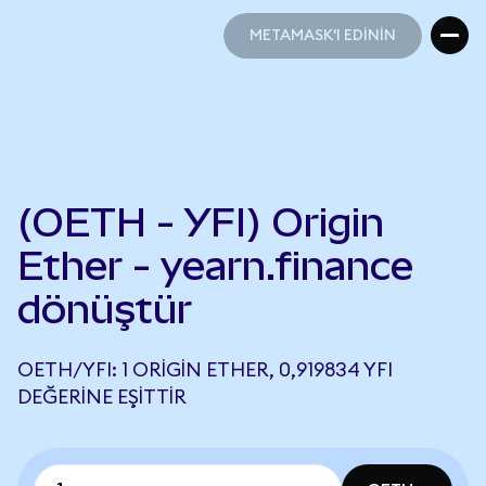
METAMASK'I EDİNİN
METAMASK'I EDİNİN
(OETH - YFI) Origin
Ether - yearn.finance
dönüştür
OETH/YFI: 1 ORIGIN ETHER, 0,919834 YFI
DEĞERINE EŞITTIR