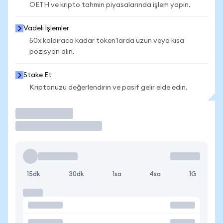
OETH ve kripto tahmin piyasalarında işlem yapın.
Vadeli İşlemler
50x kaldıraca kadar token'larda uzun veya kısa
pozisyon alın.
Stake Et
Kriptonuzu değerlendirin ve pasif gelir elde edin.
İşlem Yap
15dk
30dk
1sa
4sa
1G