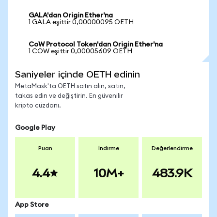
GALA'dan Origin Ether'na
1 GALA eşittir 0,00000095 OETH
CoW Protocol Token'dan Origin Ether'na
1 COW eşittir 0,00005609 OETH
Saniyeler içinde OETH edinin
MetaMask'ta OETH satın alın, satın,
takas edin ve değiştirin. En güvenilir
kripto cüzdanı.
Google Play
Puan
İndirme
Değerlendirme
4.4
10M+
483.9K
App Store