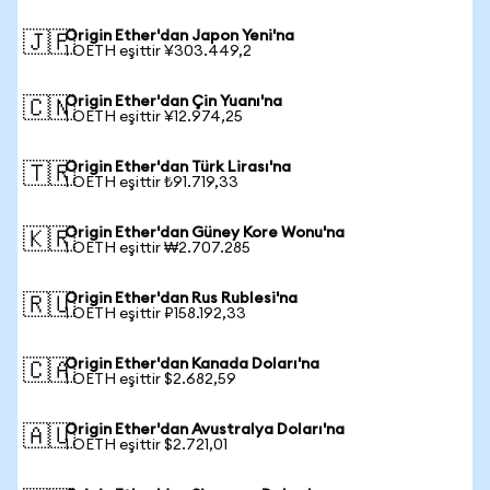
Origin Ether'dan Japon Yeni'na
🇯🇵
1 OETH eşittir ¥303.449,2
Origin Ether'dan Çin Yuanı'na
🇨🇳
1 OETH eşittir ¥12.974,25
Origin Ether'dan Türk Lirası'na
🇹🇷
1 OETH eşittir ₺91.719,33
Origin Ether'dan Güney Kore Wonu'na
🇰🇷
1 OETH eşittir ₩2.707.285
Origin Ether'dan Rus Rublesi'na
🇷🇺
1 OETH eşittir ₽158.192,33
Origin Ether'dan Kanada Doları'na
🇨🇦
1 OETH eşittir $2.682,59
Origin Ether'dan Avustralya Doları'na
🇦🇺
1 OETH eşittir $2.721,01