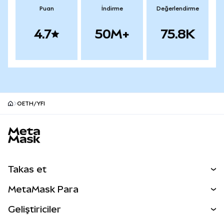
Puan
İndirme
Değerlendirme
4.7
50M+
75.8K
OETH/YFI
MetaMask site alt bilgisi
Takas et
Takas İşlemleri
MetaMask Para
Tahmin Et
YENİ
Kripto Al
Geliştiriciler
Perps
YENİ
MetaMask Kart
Dökümantasyon