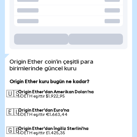
Origin Ether coin'in çeşitli para
birimlerinde güncel kuru
Origin Ether kuru bugün ne kadar?
Origin Ether'dan Amerikan Doları'na
🇺🇸
1 OETH eşittir $1.922,95
Origin Ether'dan Euro'na
🇪🇺
1 OETH eşittir €1.663,44
Origin Ether'dan İngiliz Sterlini'na
🇬🇧
1 OETH eşittir £1.425,35