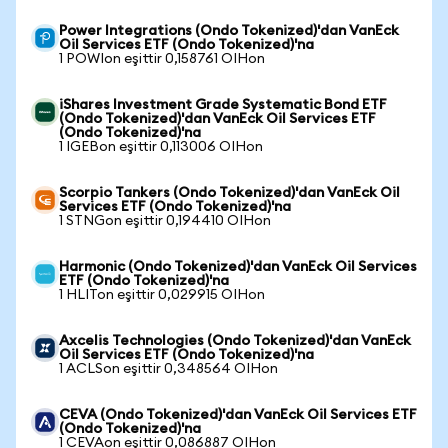
Power Integrations (Ondo Tokenized)'dan VanEck
Oil Services ETF (Ondo Tokenized)'na
1 POWIon eşittir 0,158761 OIHon
iShares Investment Grade Systematic Bond ETF
(Ondo Tokenized)'dan VanEck Oil Services ETF
(Ondo Tokenized)'na
1 IGEBon eşittir 0,113006 OIHon
Scorpio Tankers (Ondo Tokenized)'dan VanEck Oil
Services ETF (Ondo Tokenized)'na
1 STNGon eşittir 0,194410 OIHon
Harmonic (Ondo Tokenized)'dan VanEck Oil Services
ETF (Ondo Tokenized)'na
1 HLITon eşittir 0,029915 OIHon
Axcelis Technologies (Ondo Tokenized)'dan VanEck
Oil Services ETF (Ondo Tokenized)'na
1 ACLSon eşittir 0,348564 OIHon
CEVA (Ondo Tokenized)'dan VanEck Oil Services ETF
(Ondo Tokenized)'na
1 CEVAon eşittir 0,086887 OIHon