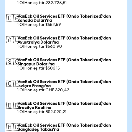
1 OIHon eşittir ₽32.726,51
VanEck Oil Services ETF (Ondo Tokenized)'dan
🇨🇦
Kanada Doları'na
1 OIHon eşittir $552,59
VanEck Oil Services ETF (Ondo Tokenized)'dan
🇦🇺
Avustralya Doları'na
1 OIHon eşittir $560,90
VanEck Oil Services ETF (Ondo Tokenized)'dan
🇸🇬
Singapur Doları'na
1 OIHon eşittir $506,15
VanEck Oil Services ETF (Ondo Tokenized)'dan
🇨🇭
İsviçre Frangı'na
1 OIHon eşittir CHF 320,43
VanEck Oil Services ETF (Ondo Tokenized)'dan
🇧🇷
Brezilya Reali'na
1 OIHon eşittir R$2.020,21
VanEck Oil Services ETF (Ondo Tokenized)'dan
🇧🇩
Bangladeş Takası'na