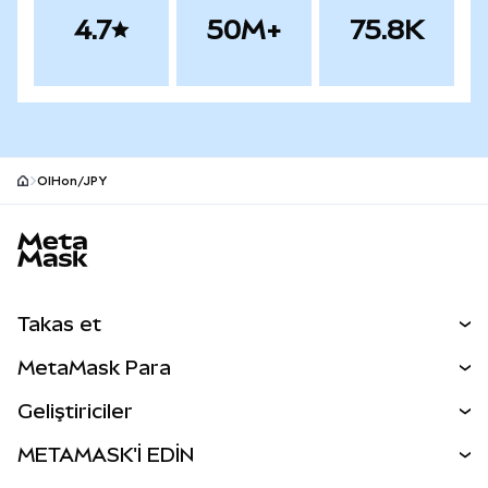
4.7
50M+
75.8K
OIHon/JPY
MetaMask site alt bilgisi
Takas et
Takas İşlemleri
MetaMask Para
Tahmin Et
YENİ
Kripto Al
Geliştiriciler
Perps
YENİ
MetaMask Kart
Dökümantasyon
METAMASK'İ EDİN
RWA'lar
mUSD
YENİ
Kontrol Paneli
İşlem Kalkanı