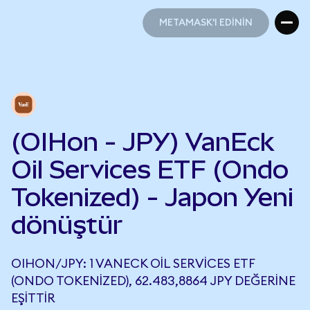
METAMASK'I EDİNİN
METAMASK'I EDİNİN
(OIHon - JPY) VanEck
Oil Services ETF (Ondo
Tokenized) - Japon Yeni
dönüştür
OIHON/JPY: 1 VANECK OIL SERVICES ETF
(ONDO TOKENIZED), 62.483,8864 JPY DEĞERINE
EŞITTIR