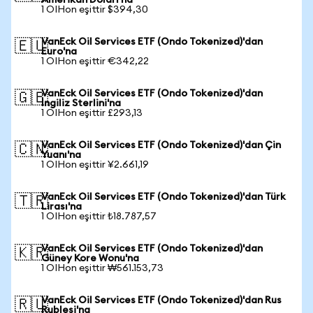
Amerikan Doları'na
1 OIHon eşittir $394,30
VanEck Oil Services ETF (Ondo Tokenized)'dan
🇪🇺
Euro'na
1 OIHon eşittir €342,22
VanEck Oil Services ETF (Ondo Tokenized)'dan
🇬🇧
İngiliz Sterlini'na
1 OIHon eşittir £293,13
VanEck Oil Services ETF (Ondo Tokenized)'dan Çin
🇨🇳
Yuanı'na
1 OIHon eşittir ¥2.661,19
VanEck Oil Services ETF (Ondo Tokenized)'dan Türk
🇹🇷
Lirası'na
1 OIHon eşittir ₺18.787,57
VanEck Oil Services ETF (Ondo Tokenized)'dan
🇰🇷
Güney Kore Wonu'na
1 OIHon eşittir ₩561.153,73
VanEck Oil Services ETF (Ondo Tokenized)'dan Rus
🇷🇺
Rublesi'na