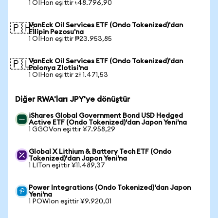
1 OIHon eşittir ৳48.796,90
VanEck Oil Services ETF (Ondo Tokenized)'dan
🇵🇭
Filipin Pezosu'na
1 OIHon eşittir ₱23.953,85
VanEck Oil Services ETF (Ondo Tokenized)'dan
🇵🇱
Polonya Zlotisi'na
1 OIHon eşittir zł 1.471,53
Diğer RWA'ları JPY'ye dönüştür
iShares Global Government Bond USD Hedged
Active ETF (Ondo Tokenized)'dan Japon Yeni'na
1 GGOVon eşittir ¥7.958,29
Global X Lithium & Battery Tech ETF (Ondo
Tokenized)'dan Japon Yeni'na
1 LITon eşittir ¥11.489,37
Power Integrations (Ondo Tokenized)'dan Japon
Yeni'na
1 POWIon eşittir ¥9.920,01