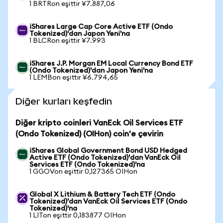
1 BRTRon eşittir ¥7.887,06
iShares Large Cap Core Active ETF (Ondo
Tokenized)'dan Japon Yeni'na
1 BLCRon eşittir ¥7.993
iShares J.P. Morgan EM Local Currency Bond ETF
(Ondo Tokenized)'dan Japon Yeni'na
1 LEMBon eşittir ¥6.794,65
Diğer kurları keşfedin
Diğer kripto coinleri VanEck Oil Services ETF
(Ondo Tokenized) (OIHon) coin'e çevirin
iShares Global Government Bond USD Hedged
Active ETF (Ondo Tokenized)'dan VanEck Oil
Services ETF (Ondo Tokenized)'na
1 GGOVon eşittir 0,127365 OIHon
Global X Lithium & Battery Tech ETF (Ondo
Tokenized)'dan VanEck Oil Services ETF (Ondo
Tokenized)'na
1 LITon eşittir 0,183877 OIHon