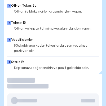
OIHon Takas Et
OIHon ile blokzincirleri arasında işlem yapın.
Tahmin Et
OIHon ve kripto tahmin piyasalarında işlem yapın.
Vadeli İşlemler
50x kaldıraca kadar token'larda uzun veya kısa
pozisyon alın.
Stake Et
Kriptonuzu değerlendirin ve pasif gelir elde edin.
İşlem Yap