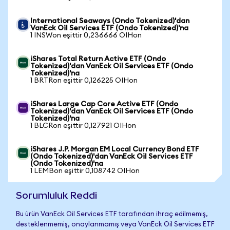
International Seaways (Ondo Tokenized)'dan
VanEck Oil Services ETF (Ondo Tokenized)'na
1 INSWon eşittir 0,236666 OIHon
iShares Total Return Active ETF (Ondo
Tokenized)'dan VanEck Oil Services ETF (Ondo
Tokenized)'na
1 BRTRon eşittir 0,126225 OIHon
iShares Large Cap Core Active ETF (Ondo
Tokenized)'dan VanEck Oil Services ETF (Ondo
Tokenized)'na
1 BLCRon eşittir 0,127921 OIHon
iShares J.P. Morgan EM Local Currency Bond ETF
(Ondo Tokenized)'dan VanEck Oil Services ETF
(Ondo Tokenized)'na
1 LEMBon eşittir 0,108742 OIHon
Sorumluluk Reddi
Bu ürün VanEck Oil Services ETF tarafından ihraç edilmemiş,
desteklenmemiş, onaylanmamış veya VanEck Oil Services ETF