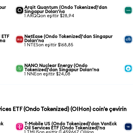
pur
Arqit Quantum (Ondo Tokenized)'dan
Singapur Doları'na
1 ARQQon eşittir $28,94
 ETF
NetEase (Ondo Tokenized)'dan Singapur
'na
Doları'na
1 NTESon eşittir $168,85
NANO Nuclear Energy (Ondo
Tokenized)'dan Singapur Doları'na
1 NNEon eşittir $24,08
vices ETF (Ondo Tokenized) (OIHon) coin'e çevirin
ck
T-Mobile US (Ondo Tokenized)'dan VanEck
Oil Services ETF (Ondo Tokenized)'na
1 TMUSon eşittir 0,459667 OIHon