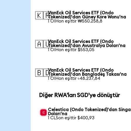
VanEck Oil Services ETF (Ondo
🇰🇷
Tokenized)'dan Güney Kore Wonu'na
1 OIHon eşittir ₩550.258,8
VanEck Oil Services ETF (Ondo
🇦🇺
Tokenized)'dan Avustralya Doları'na
1 OIHon eşittir $553,05
VanEck Oil Services ETF (Ondo
🇧🇩
Tokenized)'dan Bangladeş Takası'na
1 OIHon eşittir ৳48.237,84
Diğer RWA'ları SGD'ye dönüştür
Celestica (Ondo Tokenized)'dan Singa
Doları'na
1 CLSon eşittir $400,93