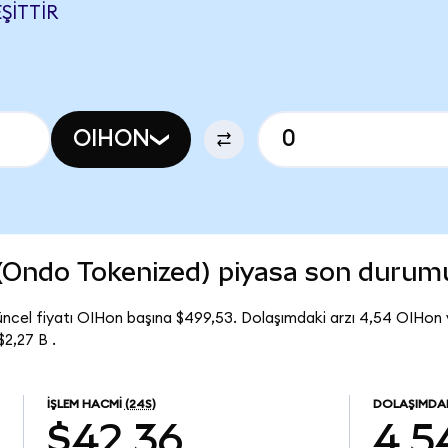
ŞITTIR
OIHON
 (Ondo Tokenized) piyasa son durum
ncel fiyatı OIHon başına $499,53. Dolaşımdaki arzı 4,54 OIHon 
2,27 B .
İŞLEM HACMI
(24S)
DOLAŞIMDAK
$42,36
4,5