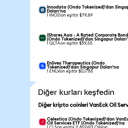
Innodata (Ondo Tokenized)'dan Singa
Doları'na
1 INODon eşittir $79,89
iShares Aaa - A Rated Corporate Bond
(Ondo Tokenized)'dan Singapur Doları
1 QLTAon eşittir $59,55
Enlivex Therapeutics (Ondo
Tokenized)'dan Singapur Doları'na
1 ENLVon eşittir $0,1785
Diğer kurları keşfedin
Diğer kripto coinleri VanEck Oil Ser
Celestica (Ondo Tokenized)'dan VanE
Oil Services ETF (Ondo Tokenized)'na
1 CLSon eşittir 0,802613 OIHon