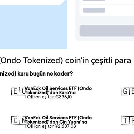
Ondo Tokenized) coin'in çeşitli para
nized) kuru bugün ne kadar?
VanEck Oil Services ETF (Ondo
🇪🇺
🇬
Tokenized)'dan Euro'na
1 OIHon eşittir €338,10
VanEck Oil Services ETF (Ondo
🇨🇳
🇹
Tokenized)'dan Çin Yuanı'na
1 OIHon eşittir ¥2.637,03