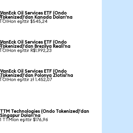
VanEck Oil Services ETF (Ondo

Tokenized)'dan Kanada Doları'na
1 OIHon eşittir $545,24
VanEck Oil Services ETF (Ondo

Tokenized)'dan Brezilya Reali'na
1 OIHon eşittir R$1.992,23
VanEck Oil Services ETF (Ondo

Tokenized)'dan Polonya Zlotisi'na
1 OIHon eşittir zł 1.452,07
TTM Technologies (Ondo Tokenized)'dan
Singapur Doları'na
1 TTMIon eşittir $176,96