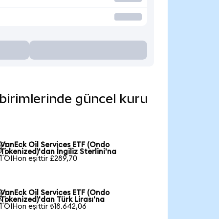
 birimlerinde güncel kuru
VanEck Oil Services ETF (Ondo

Tokenized)'dan İngiliz Sterlini'na
1 OIHon eşittir £289,70
VanEck Oil Services ETF (Ondo

Tokenized)'dan Türk Lirası'na
1 OIHon eşittir ₺18.642,06