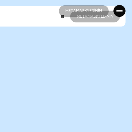
METAMASK'I EDİNİN
METAMASK'I EDİNİN
METAMASK'I EDİNİN
METAMASK'I EDİNİN