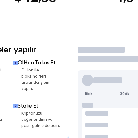
er yapılır
İşlem Yap
OIHon Takas Et
i
OIHon ile
blokzincirleri
arasında işlem
yapın.
15dk
30dk
Stake Et
Kriptonuzu
a
değerlendirin ve
pasif gelir elde edin.