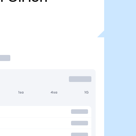
1sa
4sa
1G