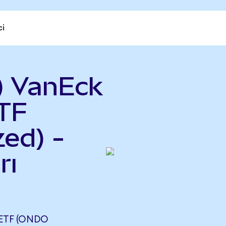
ci
) VanEck
ETF
ed) -
rı
 ETF (ONDO