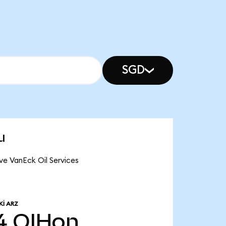
SGD
u
ve VanEck Oil Services
I ARZ
4
OIHon