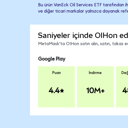
Bu ürün VanEck Oil Services ETF tarafından ih
ve diğer ticari markalar yalnızca dayanak refe
Saniyeler içinde OIHon ed
MetaMask'ta OIHon satın alın, satın, takas edi
Google Play
Puan
İndirme
Değ
4.4
10M+
4