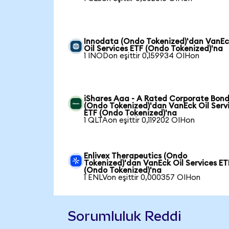
Innodata (Ondo Tokenized)'dan VanE
Oil Services ETF (Ondo Tokenized)'na
1 INODon eşittir 0,159934 OIHon
iShares Aaa - A Rated Corporate Bond
(Ondo Tokenized)'dan VanEck Oil Serv
ETF (Ondo Tokenized)'na
1 QLTAon eşittir 0,119202 OIHon
Enlivex Therapeutics (Ondo
Tokenized)'dan VanEck Oil Services ET
(Ondo Tokenized)'na
1 ENLVon eşittir 0,000357 OIHon
Sorumluluk Reddi