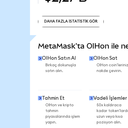
DAHA FAZLA İSTATİSTİK GÖR
DAHA FAZLA İSTATİSTİK GÖR
MetaMask'ta OIHon ile nel
OIHon Satın Al
OIHon Sat
Birkaç dokunuşla
OIHon coin'leriniz
satın alın.
nakde çevirin.
Tahmin Et
Vadeli İşlemler
OIHon ve kripto
50x kaldıraca
tahmin
kadar token'lard
piyasalarında işlem
uzun veya kısa
yapın.
pozisyon alın.