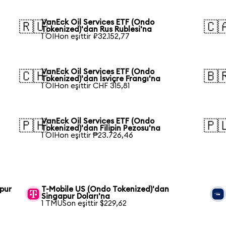
VanEck Oil Services ETF (Ondo
🇷🇺
🇨
Tokenized)'dan Rus Rublesi'na
1 OIHon eşittir ₽32.152,77
VanEck Oil Services ETF (Ondo
🇨🇭
🇧
Tokenized)'dan İsviçre Frangı'na
1 OIHon eşittir CHF 315,81
VanEck Oil Services ETF (Ondo
🇵🇭
🇵
Tokenized)'dan Filipin Pezosu'na
1 OIHon eşittir ₱23.726,46
pur
T-Mobile US (Ondo Tokenized)'dan
Singapur Doları'na
1 TMUSon eşittir $229,62