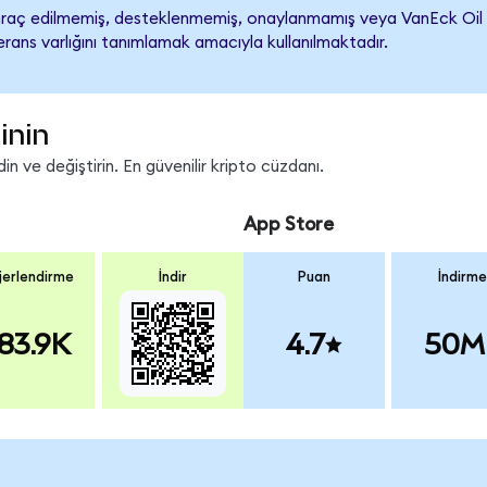
raç edilmemiş, desteklenmemiş, onaylanmamış veya VanEck Oil Servi
rans varlığını tanımlamak amacıyla kullanılmaktadır.
inin
n ve değiştirin. En güvenilir kripto cüzdanı.
App Store
erlendirme
İndir
Puan
İndirme
83.9K
4.7
50M