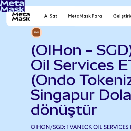
Al Sat
MetaMask Para
Geliştiri
(OIHon - SGD
Oil Services 
(Ondo Tokeniz
Singapur Dola
dönüştür
OIHON/SGD: 1 VANECK OIL SERVICES