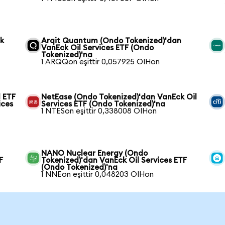
ck
Arqit Quantum (Ondo Tokenized)'dan
VanEck Oil Services ETF (Ondo
Tokenized)'na
1 ARQQon eşittir 0,057925 OIHon
 ETF
NetEase (Ondo Tokenized)'dan VanEck Oil
ices
Services ETF (Ondo Tokenized)'na
1 NTESon eşittir 0,338008 OIHon
NANO Nuclear Energy (Ondo
F
Tokenized)'dan VanEck Oil Services ETF
(Ondo Tokenized)'na
1 NNEon eşittir 0,048203 OIHon