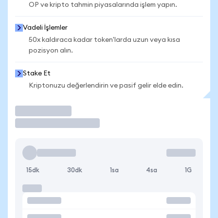
OP ve kripto tahmin piyasalarında işlem yapın.
Vadeli İşlemler
50x kaldıraca kadar token'larda uzun veya kısa
pozisyon alın.
Stake Et
Kriptonuzu değerlendirin ve pasif gelir elde edin.
İşlem Yap
15dk
30dk
1sa
4sa
1G