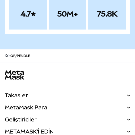
4.7
50M+
75.8K
OP/PENDLE
MetaMask site alt bilgisi
Takas et
Takas İşlemleri
MetaMask Para
Tahmin Et
YENİ
Kripto Al
Geliştiriciler
Perps
YENİ
MetaMask Kart
Dökümantasyon
METAMASK'İ EDİN
RWA'lar