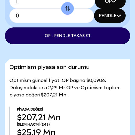
OP
PENDLE
OP - PENDLE TAKAS ET
Optimism piyasa son durumu
Optimism güncel fiyatı OP başına $0,0906.
Dolaşımdaki arzı 2,29 Mr OP ve Optimism toplam
piyasa değeri $207,21 Mn .
PIYASA DEĞERI
$207,21 Mn
İŞLEM HACMI
(24S)
$25,19 Mn