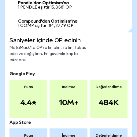
Pendle'dan Optimism'na
1 PENDLE eşittir 15,3381 OP
Compound'dan Optimism'na
1 COMP eşittir 184,2779 OP
Saniyeler içinde OP edinin
MetaMask'ta OP satın alın, satın, takas
edin ve değiştirin. En güvenilir kripto
cüzdanı.
Google Play
Puan
İndirme
Değerlendirme
4.4
10M+
484K
App Store
Puan
İndirme
Değerlendirme