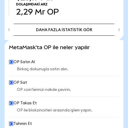
DOLAŞIMDAKI ARZ
2,29 Mr
OP
DAHA FAZLA İSTATİSTİK GÖR
DAHA FAZLA İSTATİSTİK GÖR
MetaMask'ta OP ile neler yapılır
OP Satın Al
Birkaç dokunuşla satın alın.
OP Sat
OP coin'lerinizi nakde çevirin.
OP Takas Et
OP ile blokzincirleri arasında işlem yapın.
Tahmin Et