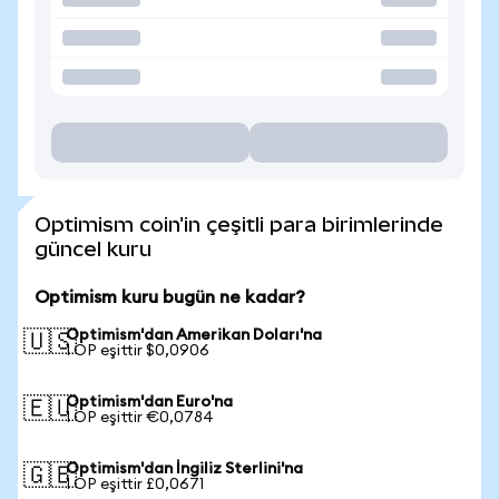
Optimism coin'in çeşitli para birimlerinde
güncel kuru
Optimism kuru bugün ne kadar?
Optimism'dan Amerikan Doları'na
🇺🇸
1 OP eşittir $0,0906
Optimism'dan Euro'na
🇪🇺
1 OP eşittir €0,0784
Optimism'dan İngiliz Sterlini'na
🇬🇧
1 OP eşittir £0,0671