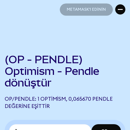
METAMASK'I EDİNİN
METAMASK'I EDİNİN
(OP - PENDLE)
Optimism - Pendle
dönüştür
OP/PENDLE: 1 OPTIMISM, 0,065670 PENDLE
DEĞERINE EŞITTIR