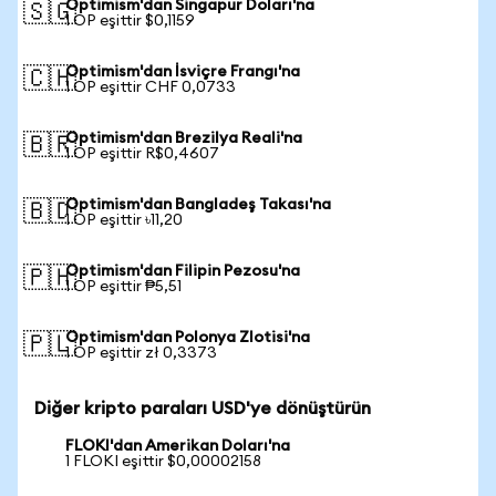
Optimism'dan Singapur Doları'na
🇸🇬
1 OP eşittir $0,1159
Optimism'dan İsviçre Frangı'na
🇨🇭
1 OP eşittir CHF 0,0733
Optimism'dan Brezilya Reali'na
🇧🇷
1 OP eşittir R$0,4607
Optimism'dan Bangladeş Takası'na
🇧🇩
1 OP eşittir ৳11,20
Optimism'dan Filipin Pezosu'na
🇵🇭
1 OP eşittir ₱5,51
Optimism'dan Polonya Zlotisi'na
🇵🇱
1 OP eşittir zł 0,3373
Diğer kripto paraları USD'ye dönüştürün
FLOKI'dan Amerikan Doları'na
1 FLOKI eşittir $0,00002158