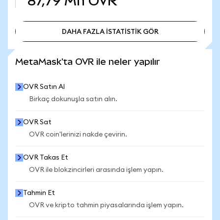
87,79 Mn
OVR
DAHA FAZLA İSTATİSTİK GÖR
DAHA FAZLA İSTATİSTİK GÖR
MetaMask'ta OVR ile neler yapılır
OVR Satın Al
Birkaç dokunuşla satın alın.
OVR Sat
OVR coin'lerinizi nakde çevirin.
OVR Takas Et
OVR ile blokzincirleri arasında işlem yapın.
Tahmin Et
OVR ve kripto tahmin piyasalarında işlem yapın.