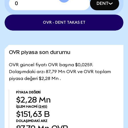
DENT
OVR - DENT TAKAS ET
OVR piyasa son durumu
OVR güncel fiyatı OVR başına $0,0259.
Dolaşımdaki arzı 87,79 Mn OVR ve OVR toplam
piyasa değeri $2,28 Mn .
PIYASA DEĞERI
$2,28 Mn
İŞLEM HACMI
(24S)
$151,63 B
DOLAŞIMDAKI ARZ