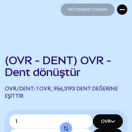
METAMASK'I EDİNİN
METAMASK'I EDİNİN
(OVR - DENT) OVR -
Dent dönüştür
OVR/DENT: 1 OVR, 956,3193 DENT DEĞERINE
EŞITTIR
OVR