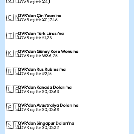
🇯🇵
1 OVR eşittir ¥4,1
OVR'dan Çin Yuanı'na
🇨🇳
1 OVR eşittir ¥0,1746
OVR'dan Türk Lirası'na
🇹🇷
1 OVR eşittir ₺1,23
OVR'dan Güney Kore Wonu'na
🇰🇷
1 OVR eşittir ₩36,75
OVR'dan Rus Rublesi'na
🇷🇺
1 OVR eşittir ₽2,15
OVR'dan Kanada Doları'na
🇨🇦
1 OVR eşittir $0,0363
OVR'dan Avustralya Doları'na
🇦🇺
1 OVR eşittir $0,0368
OVR'dan Singapur Doları'na
🇸🇬
1 OVR eşittir $0,0332