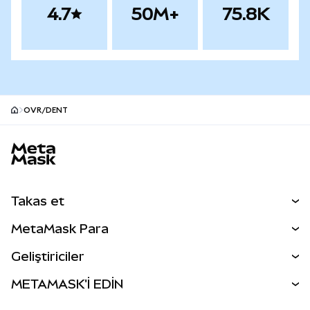
4.7
50M+
75.8K
OVR/DENT
MetaMask site alt bilgisi
Takas et
Takas İşlemleri
MetaMask Para
Tahmin Et
YENİ
Kripto Al
Geliştiriciler
Perps
YENİ
MetaMask Kart
Dökümantasyon
METAMASK'İ EDİN
RWA'lar
mUSD
YENİ
Kontrol Paneli
İşlem Kalkanı