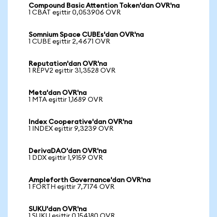
Compound Basic Attention Token'dan OVR'na
1 CBAT eşittir 0,053906 OVR
Somnium Space CUBEs'dan OVR'na
1 CUBE eşittir 2,4671 OVR
Reputation'dan OVR'na
1 REPV2 eşittir 31,3528 OVR
Meta'dan OVR'na
1 MTA eşittir 1,1689 OVR
Index Cooperative'dan OVR'na
1 INDEX eşittir 9,3239 OVR
DerivaDAO'dan OVR'na
1 DDX eşittir 1,9159 OVR
Ampleforth Governance'dan OVR'na
1 FORTH eşittir 7,7174 OVR
SUKU'dan OVR'na
1 SUKU eşittir 0,154180 OVR