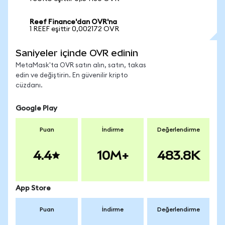
Reef Finance'dan OVR'na
1 REEF eşittir 0,002172 OVR
Saniyeler içinde OVR edinin
MetaMask'ta OVR satın alın, satın, takas
edin ve değiştirin. En güvenilir kripto
cüzdanı.
Google Play
Puan
İndirme
Değerlendirme
4.4
10M+
483.8K
App Store
Puan
İndirme
Değerlendirme