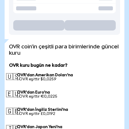
OVR coin'in çeşitli para birimlerinde güncel
kuru
OVR kuru bugün ne kadar?
OVR'dan Amerikan Doları'na
🇺🇸
1 OVR eşittir $0,0259
OVR'dan Euro'na
🇪🇺
1 OVR eşittir €0,0225
OVR'dan İngiliz Sterlini'na
🇬🇧
1 OVR eşittir £0,0192
OVR'dan Japon Yeni'na