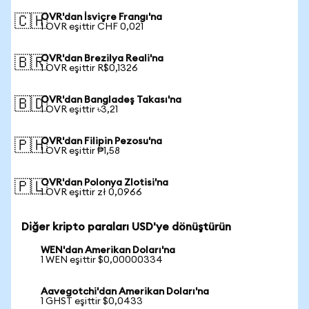
OVR'dan İsviçre Frangı'na
🇨🇭
1 OVR eşittir CHF 0,021
OVR'dan Brezilya Reali'na
🇧🇷
1 OVR eşittir R$0,1326
OVR'dan Bangladeş Takası'na
🇧🇩
1 OVR eşittir ৳3,21
OVR'dan Filipin Pezosu'na
🇵🇭
1 OVR eşittir ₱1,58
OVR'dan Polonya Zlotisi'na
🇵🇱
1 OVR eşittir zł 0,0966
Diğer kripto paraları USD'ye dönüştürün
WEN'dan Amerikan Doları'na
1 WEN eşittir $0,00000334
Aavegotchi'dan Amerikan Doları'na
1 GHST eşittir $0,0433