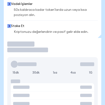
Vadeli İşlemler
50x kaldıraca kadar token'larda uzun veya kısa
pozisyon alın.
Stake Et
Kriptonuzu değerlendirin ve pasif gelir elde edin.
İşlem Yap
15dk
30dk
1sa
4sa
1G