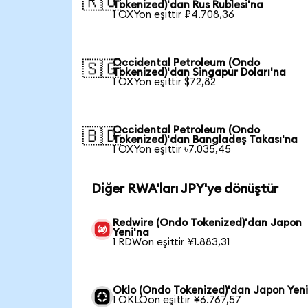
🇷🇺
Tokenized)'dan Rus Rublesi'na
1 OXYon eşittir ₽4.708,36
Occidental Petroleum (Ondo
🇸🇬
Tokenized)'dan Singapur Doları'na
1 OXYon eşittir $72,82
Occidental Petroleum (Ondo
🇧🇩
Tokenized)'dan Bangladeş Takası'na
1 OXYon eşittir ৳7.035,45
Diğer RWA'ları JPY'ye dönüştür
Redwire (Ondo Tokenized)'dan Japon
Yeni'na
1 RDWon eşittir ¥1.883,31
Oklo (Ondo Tokenized)'dan Japon Yeni
1 OKLOon eşittir ¥6.767,57