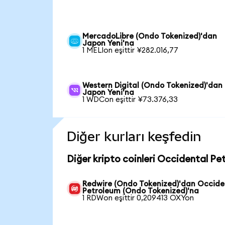
MercadoLibre (Ondo Tokenized)'dan
Japon Yeni'na
1 MELIon eşittir ¥282.016,77
Western Digital (Ondo Tokenized)'dan
Japon Yeni'na
1 WDCon eşittir ¥73.376,33
Diğer kurları keşfedin
Diğer kripto coinleri Occidental Pe
Redwire (Ondo Tokenized)'dan Occide
Petroleum (Ondo Tokenized)'na
1 RDWon eşittir 0,209413 OXYon