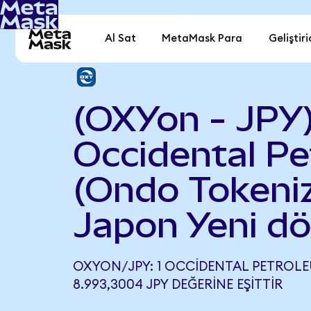
Al Sat
MetaMask Para
Geliştiri
(OXYon - JPY
Occidental P
(Ondo Tokeniz
Japon Yeni d
OXYON/JPY: 1 OCCIDENTAL PETROLE
8.993,3004 JPY DEĞERINE EŞITTIR