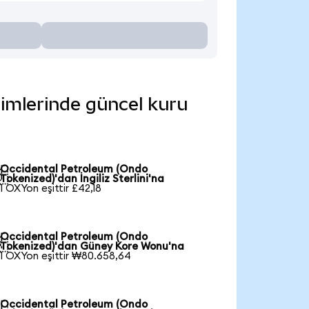
rimlerinde güncel kuru
Occidental Petroleum (Ondo

Tokenized)'dan İngiliz Sterlini'na
1 OXYon eşittir £42,18
Occidental Petroleum (Ondo

Tokenized)'dan Güney Kore Wonu'na
1 OXYon eşittir ₩80.658,64
Occidental Petroleum (Ondo