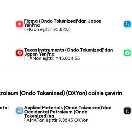
Figma (Ondo Tokenized)'dan Japon
Yeni'na
1 FIGon eşittir ¥3.822,11
Texas Instruments (Ondo Tokenized)'dan
Japon Yeni'na
1 TXNon eşittir ¥45.004,55
troleum (Ondo Tokenized) (OXYon) coin'e çevirin
ntal
Applied Materials (Ondo Tokenized)'dan
Occidental Petroleum (Ondo
Tokenized)'na
1 AMATon eşittir 9,3845 OXYon