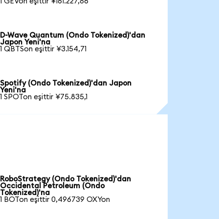
1 GEVon eşittir ¥161.227,86
D-Wave Quantum (Ondo Tokenized)'dan
Japon Yeni'na
1 QBTSon eşittir ¥3.154,71
Spotify (Ondo Tokenized)'dan Japon
Yeni'na
1 SPOTon eşittir ¥75.835,1
RoboStrategy (Ondo Tokenized)'dan
Occidental Petroleum (Ondo
Tokenized)'na
1 BOTon eşittir 0,496739 OXYon