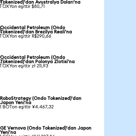

Tokenized)'dan Avustralya Doları'na
1 OXYon eşittir $80,71
Occidental Petroleum (Ondo

Tokenized)'dan Brezilya Reali'na
1 OXYon eşittir R$290,66
Occidental Petroleum (Ondo

Tokenized)'dan Polonya Zlotisi'na
1 OXYon eşittir zł 211,93
RoboStrategy (Ondo Tokenized)'dan
Japon Yeni'na
1 BOTon eşittir ¥4.467,32
GE Vernova (Ondo Tokenized)'dan Japon
Yeni'na