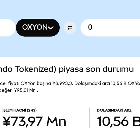
OXYON
ndo Tokenized) piyasa son durumu
el fiyatı OXYon başına ¥8.993,3. Dolaşımdaki arzı 10,56 B OXY
eğeri ¥95,01 Mn .
İŞLEM HACMI
(24S)
DOLAŞIMDAKI ARZ
¥73,97 Mn
10,56 