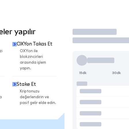
er yapılır
İşlem Yap
OXYon Takas Et
zi
OXYon ile
blokzincirleri
arasında işlem
yapın.
15dk
30dk
Stake Et
Kriptonuzu
a
değerlendirin ve
pasif gelir elde edin.