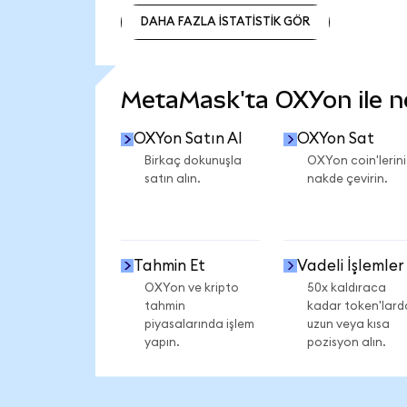
DAHA FAZLA İSTATİSTİK GÖR
DAHA FAZLA İSTATİSTİK GÖR
MetaMask'ta OXYon ile nel
OXYon Satın Al
OXYon Sat
Birkaç dokunuşla
OXYon coin'lerini
satın alın.
nakde çevirin.
Tahmin Et
Vadeli İşlemler
OXYon ve kripto
50x kaldıraca
tahmin
kadar token'lard
piyasalarında işlem
uzun veya kısa
yapın.
pozisyon alın.