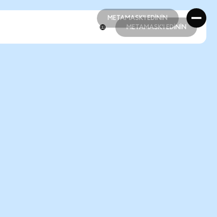
METAMASK'I EDİNİN
METAMASK'I EDİNİN
METAMASK'I EDİNİN
METAMASK'I EDİNİN