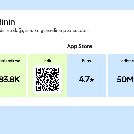
inin
n ve değiştirin. En güvenilir kripto cüzdanı.
App Store
erlendirme
İndir
Puan
İndirme
83.8K
4.7
50M