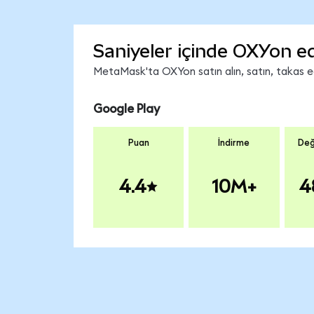
Saniyeler içinde OXYon ed
MetaMask'ta OXYon satın alın, satın, takas edi
Google Play
Puan
İndirme
Değ
4.4
10M+
4