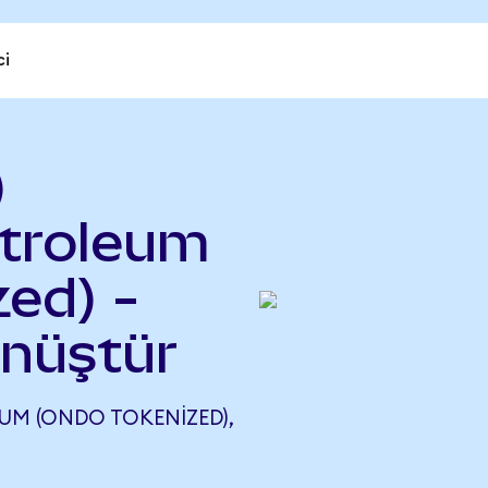
ci
)
etroleum
ed) -
önüştür
UM (ONDO TOKENIZED),