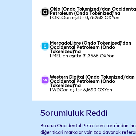
Oklo (Ondo Tokenized)'dan Occidenta
Petroleum (Ondo Tokenized)'na
1 OKLOon eşittir 0,752512 OXYon
MercadoLibre (Ondo Tokenized)'dan
Occidental Petroleum (Ondo
Tokenized)'na
1 MELIon eşittir 31,3585 OXYon
Western Digital (Ondo Tokenized)'dan
Occidental Petroleum (Ondo
Tokenized)'na
1 WDCon eşittir 8,1590 OXYon
Sorumluluk Reddi
Bu ürün Occidental Petroleum tarafından ihra
diğer ticari markalar yalnızca dayanak referan