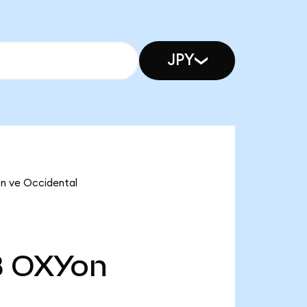
JPY
on ve Occidental
B
OXYon