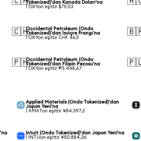
🇨🇦
🇦
Tokenized)'dan Kanada Doları'na
1 OXYon eşittir $79,53
Occidental Petroleum (Ondo
🇨🇭
🇧
Tokenized)'dan İsviçre Frangı'na
1 OXYon eşittir CHF 46,11
Occidental Petroleum (Ondo
🇵🇭
🇵
Tokenized)'dan Filipin Pezosu'na
1 OXYon eşittir ₱3.448,67
Applied Materials (Ondo Tokenized)'dan
Japon Yeni'na
1 AMATon eşittir ¥84.397,2
'na
Intuit (Ondo Tokenized)'dan Japon Yeni'na
1 INTUon eşittir ¥50.884,36