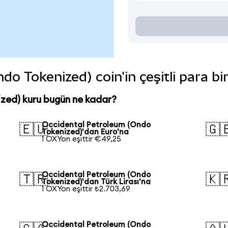
o Tokenized) coin'in çeşitli para bi
zed) kuru bugün ne kadar?
Occidental Petroleum (Ondo
🇪🇺
🇬
Tokenized)'dan Euro'na
1 OXYon eşittir €49,25
Occidental Petroleum (Ondo
🇹🇷
🇰
Tokenized)'dan Türk Lirası'na
1 OXYon eşittir ₺2.703,69
Occidental Petroleum (Ondo