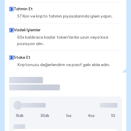
Tahmin Et
STXon ve kripto tahmin piyasalarında işlem yapın.
Vadeli İşlemler
50x kaldıraca kadar token'larda uzun veya kısa
pozisyon alın.
Stake Et
Kriptonuzu değerlendirin ve pasif gelir elde edin.
İşlem Yap
15dk
30dk
1sa
4sa
1G