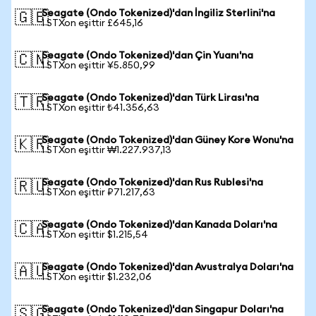
Seagate (Ondo Tokenized)'dan İngiliz Sterlini'na
🇬🇧
1 STXon eşittir £645,16
Seagate (Ondo Tokenized)'dan Çin Yuanı'na
🇨🇳
1 STXon eşittir ¥5.850,99
Seagate (Ondo Tokenized)'dan Türk Lirası'na
🇹🇷
1 STXon eşittir ₺41.356,63
Seagate (Ondo Tokenized)'dan Güney Kore Wonu'na
🇰🇷
1 STXon eşittir ₩1.227.937,13
Seagate (Ondo Tokenized)'dan Rus Rublesi'na
🇷🇺
1 STXon eşittir ₽71.217,63
Seagate (Ondo Tokenized)'dan Kanada Doları'na
🇨🇦
1 STXon eşittir $1.215,54
Seagate (Ondo Tokenized)'dan Avustralya Doları'na
🇦🇺
1 STXon eşittir $1.232,06
Seagate (Ondo Tokenized)'dan Singapur Doları'na
🇸🇬