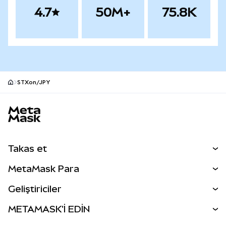
4.7
50M+
75.8K
STXon/JPY
MetaMask site alt bilgisi
Takas et
Takas İşlemleri
MetaMask Para
Tahmin Et
YENİ
Kripto Al
Geliştiriciler
Perps
YENİ
MetaMask Kart
Dökümantasyon
METAMASK'İ EDİN
RWA'lar
mUSD
YENİ
Kontrol Paneli
İşlem Kalkanı