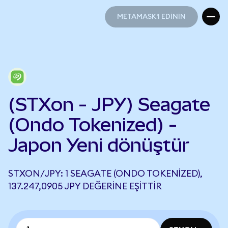
METAMASK'I EDİNİN
METAMASK'I EDİNİN
(STXon - JPY) Seagate
(Ondo Tokenized) -
Japon Yeni dönüştür
STXON/JPY: 1 SEAGATE (ONDO TOKENIZED),
137.247,0905 JPY DEĞERINE EŞITTIR