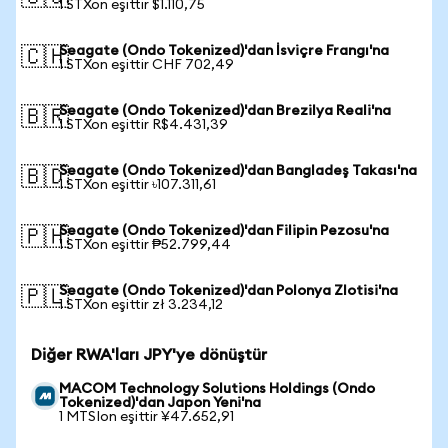
1 STXon eşittir $1.110,75
Seagate (Ondo Tokenized)'dan İsviçre Frangı'na
🇨🇭
1 STXon eşittir CHF 702,49
Seagate (Ondo Tokenized)'dan Brezilya Reali'na
🇧🇷
1 STXon eşittir R$4.431,39
Seagate (Ondo Tokenized)'dan Bangladeş Takası'na
🇧🇩
1 STXon eşittir ৳107.311,61
Seagate (Ondo Tokenized)'dan Filipin Pezosu'na
🇵🇭
1 STXon eşittir ₱52.799,44
Seagate (Ondo Tokenized)'dan Polonya Zlotisi'na
🇵🇱
1 STXon eşittir zł 3.234,12
Diğer RWA'ları JPY'ye dönüştür
MACOM Technology Solutions Holdings (Ondo
Tokenized)'dan Japon Yeni'na
1 MTSIon eşittir ¥47.652,91