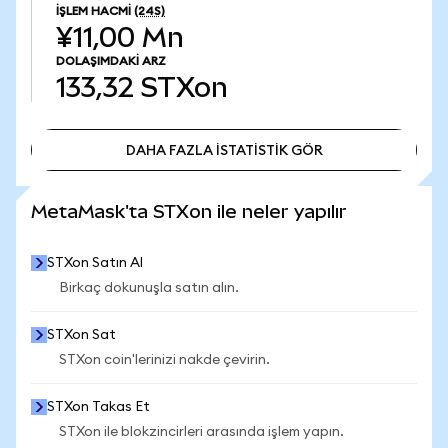
İŞLEM HACMI
(24S)
¥11,00 Mn
DOLAŞIMDAKI ARZ
133,32
STXon
DAHA FAZLA İSTATİSTİK GÖR
DAHA FAZLA İSTATİSTİK GÖR
MetaMask'ta STXon ile neler yapılır
STXon Satın Al
Birkaç dokunuşla satın alın.
STXon Sat
STXon coin'lerinizi nakde çevirin.
STXon Takas Et
STXon ile blokzincirleri arasında işlem yapın.