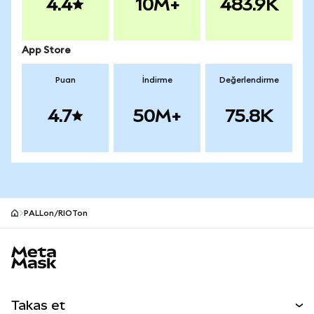
4.4
10M+
483.9K
App Store
Puan
İndirme
Değerlendirme
4.7
50M+
75.8K
PALLon/RIOTon
MetaMask site alt bilgisi
Takas et