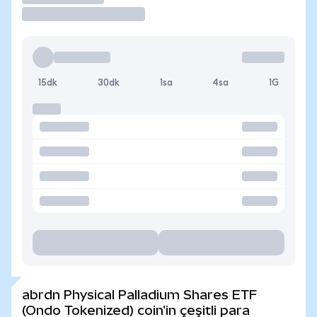
15dk
30dk
1sa
4sa
1G
abrdn Physical Palladium Shares ETF
(Ondo Tokenized) coin'in çeşitli para