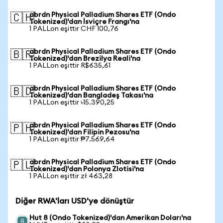
abrdn Physical Palladium Shares ETF (Ondo
🇨🇭
Tokenized)'dan İsviçre Frangı'na
1 PALLon eşittir CHF 100,76
abrdn Physical Palladium Shares ETF (Ondo
🇧🇷
Tokenized)'dan Brezilya Reali'na
1 PALLon eşittir R$635,61
abrdn Physical Palladium Shares ETF (Ondo
🇧🇩
Tokenized)'dan Bangladeş Takası'na
1 PALLon eşittir ৳15.390,25
abrdn Physical Palladium Shares ETF (Ondo
🇵🇭
Tokenized)'dan Filipin Pezosu'na
1 PALLon eşittir ₱7.569,64
abrdn Physical Palladium Shares ETF (Ondo
🇵🇱
Tokenized)'dan Polonya Zlotisi'na
1 PALLon eşittir zł 463,28
Diğer RWA'ları USD'ye dönüştür
Hut 8 (Ondo Tokenized)'dan Amerikan Doları'na