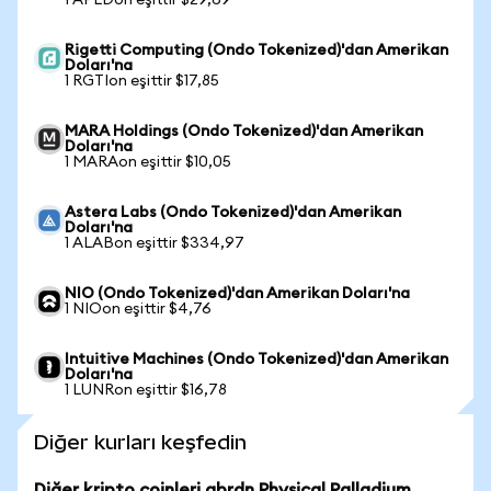
1 APLDon eşittir $29,69
Rigetti Computing (Ondo Tokenized)'dan Amerikan
Doları'na
1 RGTIon eşittir $17,85
MARA Holdings (Ondo Tokenized)'dan Amerikan
Doları'na
1 MARAon eşittir $10,05
Astera Labs (Ondo Tokenized)'dan Amerikan
Doları'na
1 ALABon eşittir $334,97
NIO (Ondo Tokenized)'dan Amerikan Doları'na
1 NIOon eşittir $4,76
Intuitive Machines (Ondo Tokenized)'dan Amerikan
Doları'na
1 LUNRon eşittir $16,78
Diğer kurları keşfedin
Diğer kripto coinleri abrdn Physical Palladium