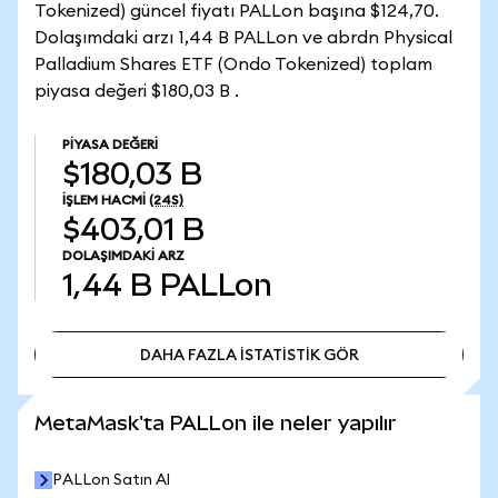
Tokenized) güncel fiyatı PALLon başına $124,70.
Dolaşımdaki arzı 1,44 B PALLon ve abrdn Physical
Palladium Shares ETF (Ondo Tokenized) toplam
piyasa değeri $180,03 B .
PIYASA DEĞERI
$180,03 B
İŞLEM HACMI
(24S)
$403,01 B
DOLAŞIMDAKI ARZ
1,44 B
PALLon
DAHA FAZLA İSTATİSTİK GÖR
DAHA FAZLA İSTATİSTİK GÖR
MetaMask'ta PALLon ile neler yapılır
PALLon Satın Al