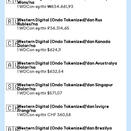
🇰🇷
Wonu'na
1 WDCon eşittir ₩634.661,93
Western Digital (Ondo Tokenized)'dan Rus
🇷🇺
Rublesi'na
1 WDCon eşittir ₽36.314,65
Western Digital (Ondo Tokenized)'dan Kanada
🇨🇦
Doları'na
1 WDCon eşittir $624,11
Western Digital (Ondo Tokenized)'dan Avustralya
🇦🇺
Doları'na
1 WDCon eşittir $632,54
Western Digital (Ondo Tokenized)'dan Singapur
🇸🇬
Doları'na
1 WDCon eşittir $571,07
Western Digital (Ondo Tokenized)'dan İsviçre
🇨🇭
Frangı'na
1 WDCon eşittir CHF 360,58
Western Digital (Ondo Tokenized)'dan Brezilya
🇧🇷