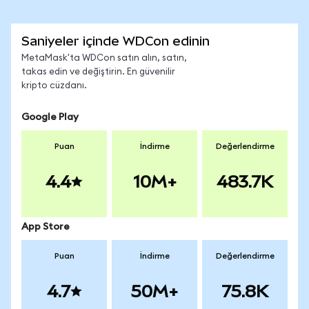
Saniyeler içinde WDCon edinin
MetaMask'ta WDCon satın alın, satın,
takas edin ve değiştirin. En güvenilir
kripto cüzdanı.
Google Play
Puan
İndirme
Değerlendirme
4.4
10M+
483.7K
App Store
Puan
İndirme
Değerlendirme
4.7
50M+
75.8K