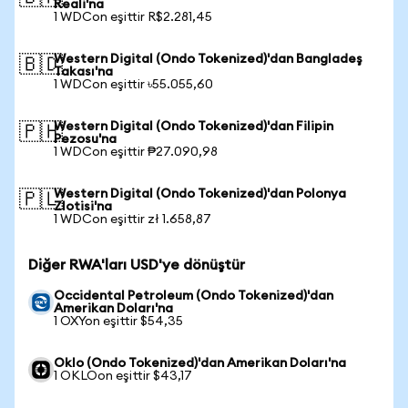
Reali'na
1 WDCon eşittir R$2.281,45
Western Digital (Ondo Tokenized)'dan Bangladeş
🇧🇩
Takası'na
1 WDCon eşittir ৳55.055,60
Western Digital (Ondo Tokenized)'dan Filipin
🇵🇭
Pezosu'na
1 WDCon eşittir ₱27.090,98
Western Digital (Ondo Tokenized)'dan Polonya
🇵🇱
Zlotisi'na
1 WDCon eşittir zł 1.658,87
Diğer RWA'ları USD'ye dönüştür
Occidental Petroleum (Ondo Tokenized)'dan
Amerikan Doları'na
1 OXYon eşittir $54,35
Oklo (Ondo Tokenized)'dan Amerikan Doları'na
1 OKLOon eşittir $43,17