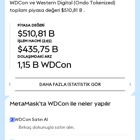
WDCon ve Western Digital (Ondo Tokenized)
toplam piyasa değeri $510,81 B .
PIYASA DEĞERI
$510,81 B
İŞLEM HACMI
(24S)
$435,75 B
DOLAŞIMDAKI ARZ
1,15 B
WDCon
DAHA FAZLA İSTATİSTİK GÖR
DAHA FAZLA İSTATİSTİK GÖR
MetaMask'ta WDCon ile neler yapılır
WDCon Satın Al
Birkaç dokunuşla satın alın.