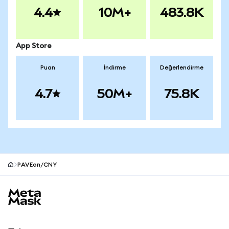
4.4
10M+
483.8K
App Store
Puan
İndirme
Değerlendirme
4.7
50M+
75.8K
PAVEon/CNY
MetaMask site alt bilgisi