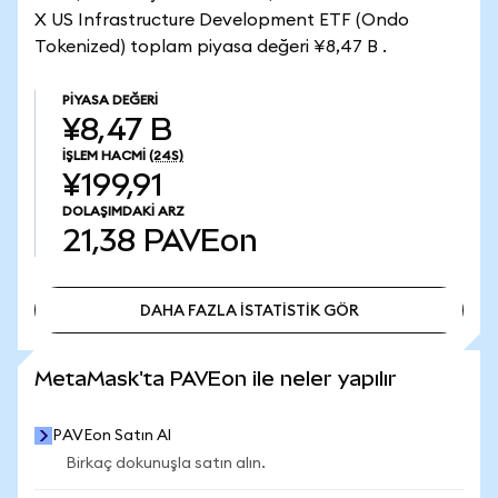
X US Infrastructure Development ETF (Ondo
Tokenized) toplam piyasa değeri ¥8,47 B .
PIYASA DEĞERI
¥8,47 B
İŞLEM HACMI
(24S)
¥199,91
DOLAŞIMDAKI ARZ
21,38
PAVEon
DAHA FAZLA İSTATİSTİK GÖR
DAHA FAZLA İSTATİSTİK GÖR
MetaMask'ta PAVEon ile neler yapılır
PAVEon Satın Al
Birkaç dokunuşla satın alın.