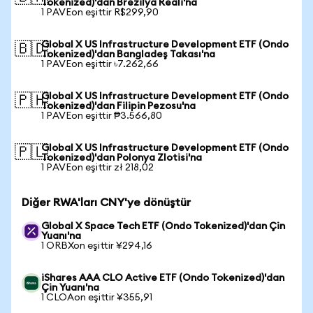
Tokenized)'dan Brezilya Reali'na
1 PAVEon eşittir R$299,90
Global X US Infrastructure Development ETF (Ondo
🇧🇩
Tokenized)'dan Bangladeş Takası'na
1 PAVEon eşittir ৳7.262,66
Global X US Infrastructure Development ETF (Ondo
🇵🇭
Tokenized)'dan Filipin Pezosu'na
1 PAVEon eşittir ₱3.566,80
Global X US Infrastructure Development ETF (Ondo
🇵🇱
Tokenized)'dan Polonya Zlotisi'na
1 PAVEon eşittir zł 218,02
Diğer RWA'ları CNY'ye dönüştür
Global X Space Tech ETF (Ondo Tokenized)'dan Çin
Yuanı'na
1 ORBXon eşittir ¥294,16
iShares AAA CLO Active ETF (Ondo Tokenized)'dan
Çin Yuanı'na
1 CLOAon eşittir ¥355,91