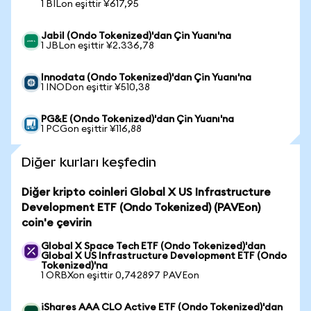
1 BILon eşittir ¥617,95
Jabil (Ondo Tokenized)'dan Çin Yuanı'na
1 JBLon eşittir ¥2.336,78
Innodata (Ondo Tokenized)'dan Çin Yuanı'na
1 INODon eşittir ¥510,38
PG&E (Ondo Tokenized)'dan Çin Yuanı'na
1 PCGon eşittir ¥116,88
Diğer kurları keşfedin
Diğer kripto coinleri Global X US Infrastructure
Development ETF (Ondo Tokenized) (PAVEon)
coin'e çevirin
Global X Space Tech ETF (Ondo Tokenized)'dan
Global X US Infrastructure Development ETF (Ondo
Tokenized)'na
1 ORBXon eşittir 0,742897 PAVEon
iShares AAA CLO Active ETF (Ondo Tokenized)'dan