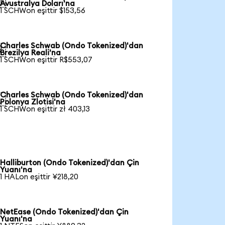

Avustralya Doları'na
1 SCHWon eşittir $153,56
Charles Schwab (Ondo Tokenized)'dan

Brezilya Reali'na
1 SCHWon eşittir R$553,07
Charles Schwab (Ondo Tokenized)'dan

Polonya Zlotisi'na
1 SCHWon eşittir zł 403,13
Halliburton (Ondo Tokenized)'dan Çin
Yuanı'na
1 HALon eşittir ¥218,20
NetEase (Ondo Tokenized)'dan Çin
Yuanı'na