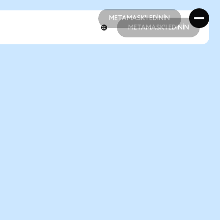
METAMASK'I EDİNİN
METAMASK'I EDİNİN
METAMASK'I EDİNİN
METAMASK'I EDİNİN