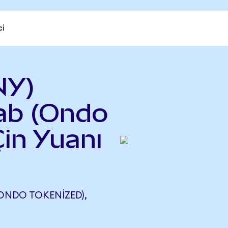
ci
NY)
ab (Ondo
Çin Yuanı
ONDO TOKENIZED),