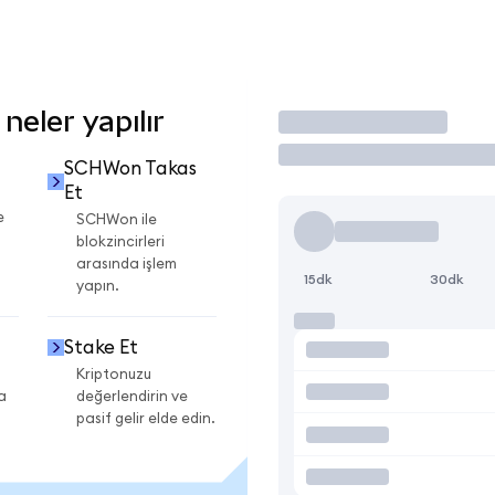
eler yapılır
İşlem Yap
SCHWon Takas
Et
e
SCHWon ile
blokzincirleri
arasında işlem
15dk
30dk
yapın.
Stake Et
Kriptonuzu
a
değerlendirin ve
pasif gelir elde edin.