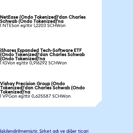
NetEase (Ondo Tokenized)'dan Charles
Schwab (Ondo Tokenized)'na
1 NTESon eşittir 1,2203 SCHWon
iShares Expanded Tech-Software ETF
(Ondo Tokenized)'dan Charles Schwab
(Ondo Tokenized)'na
1 IGVon eşittir 0,916292 SCHWon
Vishay Precision Group (Ondo
Tokenized)'dan Charles Schwab (Ondo
Tokenized)'na
1 VPGon eşittir 0,625587 SCHWon
lendirilmemiştir. Şirket adı ve diğer ticari