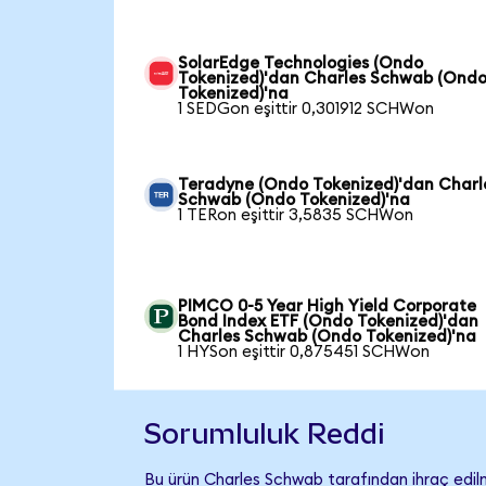
SolarEdge Technologies (Ondo
Tokenized)'dan Charles Schwab (Ond
Tokenized)'na
1 SEDGon eşittir 0,301912 SCHWon
Teradyne (Ondo Tokenized)'dan Charl
Schwab (Ondo Tokenized)'na
1 TERon eşittir 3,5835 SCHWon
PIMCO 0-5 Year High Yield Corporate
Bond Index ETF (Ondo Tokenized)'dan
Charles Schwab (Ondo Tokenized)'na
1 HYSon eşittir 0,875451 SCHWon
Sorumluluk Reddi
Bu ürün Charles Schwab tarafından ihraç edilm