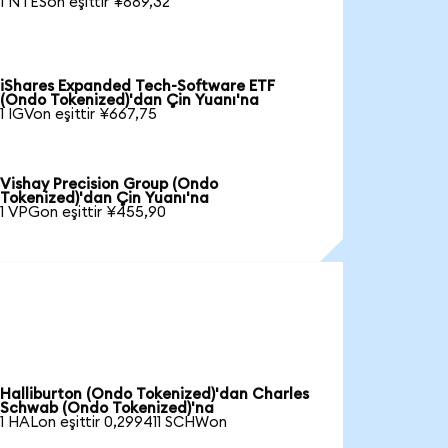
1 NTESon eşittir ¥889,32
iShares Expanded Tech-Software ETF
(Ondo Tokenized)'dan Çin Yuanı'na
1 IGVon eşittir ¥667,75
Vishay Precision Group (Ondo
Tokenized)'dan Çin Yuanı'na
1 VPGon eşittir ¥455,90
Halliburton (Ondo Tokenized)'dan Charles
Schwab (Ondo Tokenized)'na
1 HALon eşittir 0,299411 SCHWon