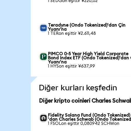
1 SEDGon eşittir ¥220,02
Teradyne (Ondo Tokenized)'dan Çin
Yuanı'na
1 TERon eşittir ¥2.611,48
PIMCO 0-5 Year High Yield Corporate
Bond Index ETF (Ondo Tokenized)'dan 
Yuanı'na
1 HYSon eşittir ¥637,99
Diğer kurları keşfedin
Diğer kripto coinleri Charles Schwa
Fidelity Solana Fund (Ondo Tokenized)
'dan Charles Schwab (Ondo Tokenized
1 FSOLon eşittir 0,080942 SCHWon