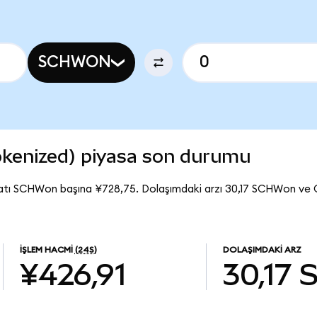
SCHWON
kenized) piyasa son durumu
atı SCHWon başına ¥728,75. Dolaşımdaki arzı 30,17 SCHWon ve
İŞLEM HACMI
(24S)
DOLAŞIMDAKI ARZ
¥426,91
30,17