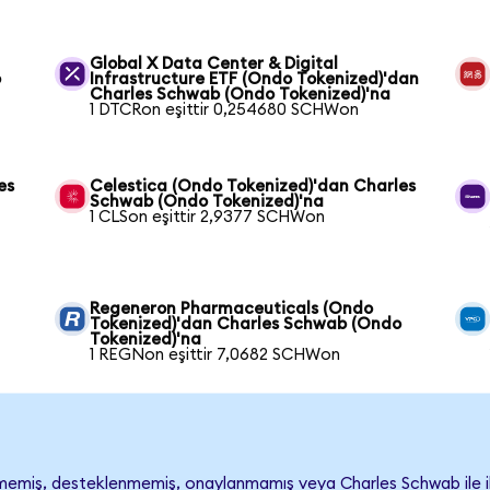
Global X Data Center & Digital
o
Infrastructure ETF (Ondo Tokenized)'dan
Charles Schwab (Ondo Tokenized)'na
1 DTCRon eşittir 0,254680 SCHWon
es
Celestica (Ondo Tokenized)'dan Charles
Schwab (Ondo Tokenized)'na
1 CLSon eşittir 2,9377 SCHWon
Regeneron Pharmaceuticals (Ondo
Tokenized)'dan Charles Schwab (Ondo
Tokenized)'na
1 REGNon eşittir 7,0682 SCHWon
emiş, desteklenmemiş, onaylanmamış veya Charles Schwab ile ilişki