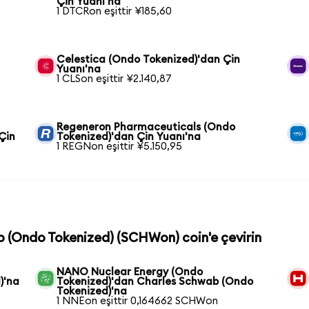
Çin Yuanı'na
1 DTCRon eşittir ¥185,60
Celestica (Ondo Tokenized)'dan Çin
Yuanı'na
1 CLSon eşittir ¥2.140,87
Regeneron Pharmaceuticals (Ondo
Çin
Tokenized)'dan Çin Yuanı'na
1 REGNon eşittir ¥5.150,95
b (Ondo Tokenized) (SCHWon) coin'e çevirin
NANO Nuclear Energy (Ondo
)'na
Tokenized)'dan Charles Schwab (Ondo
Tokenized)'na
1 NNEon eşittir 0,164662 SCHWon