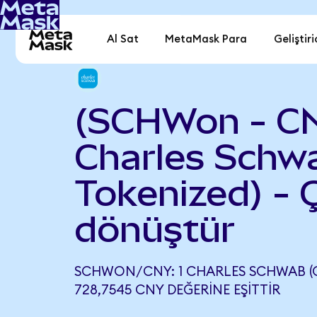
Al Sat
MetaMask Para
Geliştiri
(SCHWon - C
Charles Schw
Tokenized) - 
dönüştür
SCHWON/CNY: 1 CHARLES SCHWAB (
728,7545 CNY DEĞERINE EŞITTIR