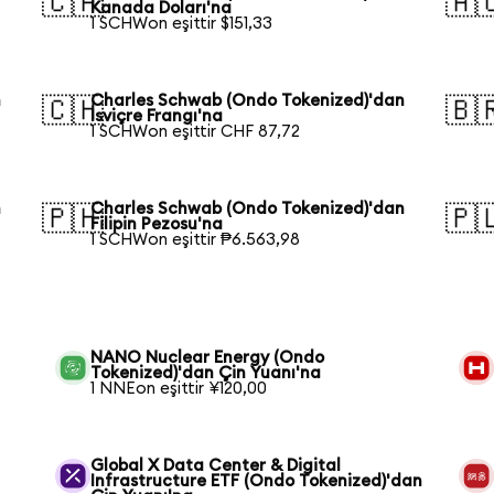
🇨🇦
🇦
Kanada Doları'na
1 SCHWon eşittir $151,33
n
Charles Schwab (Ondo Tokenized)'dan
🇨🇭
🇧
İsviçre Frangı'na
1 SCHWon eşittir CHF 87,72
n
Charles Schwab (Ondo Tokenized)'dan
🇵🇭
🇵
Filipin Pezosu'na
1 SCHWon eşittir ₱6.563,98
NANO Nuclear Energy (Ondo
Tokenized)'dan Çin Yuanı'na
1 NNEon eşittir ¥120,00
Global X Data Center & Digital
Infrastructure ETF (Ondo Tokenized)'dan