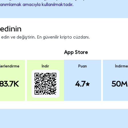
tanımlamak amacıyla kullanılmaktadır.
edinin
in ve değiştirin. En güvenilir kripto cüzdanı.
App Store
erlendirme
İndir
Puan
İndirme
83.7K
4.7
50M