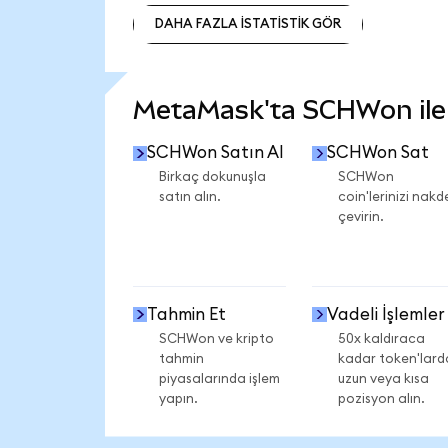
DAHA FAZLA İSTATİSTİK GÖR
DAHA FAZLA İSTATİSTİK GÖR
MetaMask'ta SCHWon ile n
SCHWon Satın Al
SCHWon Sat
Birkaç dokunuşla
SCHWon
satın alın.
coin'lerinizi nakd
çevirin.
Tahmin Et
Vadeli İşlemler
SCHWon ve kripto
50x kaldıraca
tahmin
kadar token'lard
piyasalarında işlem
uzun veya kısa
yapın.
pozisyon alın.