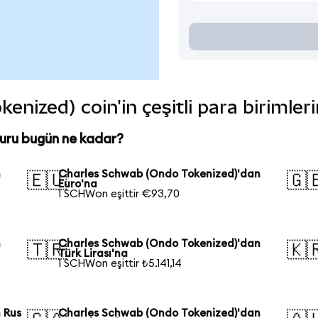
nized) coin'in çeşitli para birimler
uru bugün ne kadar?
n
Charles Schwab (Ondo Tokenized)'dan
🇪🇺
🇬
Euro'na
1 SCHWon eşittir €93,70
n
Charles Schwab (Ondo Tokenized)'dan
🇹🇷
🇰
Türk Lirası'na
1 SCHWon eşittir ₺5.141,14
 Rus
Charles Schwab (Ondo Tokenized)'dan