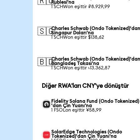
🇷🇺
Rublesi'na
1 SCHWon eşittir ₽8.929,99
Charles Schwab (Ondo Tokenized)'da
🇸🇬
Singapur Doları'na
1 SCHWon eşittir $138,62
Charles Schwab (Ondo Tokenized)'da
🇧🇩
Bangladeş Takası'na
1 SCHWon eşittir ৳13.362,87
Diğer RWA'ları CNY'ye dönüştür
Fidelity Solana Fund (Ondo Tokenized)
'dan Çin Yuanı'na
1 FSOLon eşittir ¥58,99
SolarEdge Technologies (Ondo
Tokenized)'dan Çin Yuanı'na