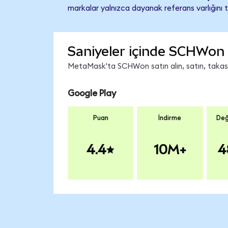
markalar yalnızca dayanak referans varlığını 
Saniyeler içinde SCHWon 
MetaMask'ta SCHWon satın alın, satın, takas ed
Google Play
Puan
İndirme
Değ
4.4
10M+
4