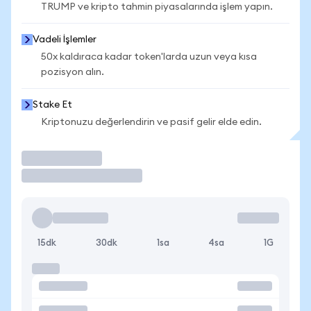
TRUMP ve kripto tahmin piyasalarında işlem yapın.
Vadeli İşlemler
50x kaldıraca kadar token'larda uzun veya kısa
pozisyon alın.
Stake Et
Kriptonuzu değerlendirin ve pasif gelir elde edin.
İşlem Yap
15dk
30dk
1sa
4sa
1G