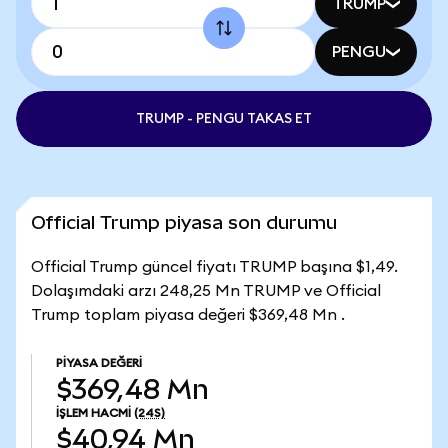
TRUMP
PENGU
TRUMP - PENGU TAKAS ET
Official Trump piyasa son durumu
Official Trump güncel fiyatı TRUMP başına $1,49.
Dolaşımdaki arzı 248,25 Mn TRUMP ve Official
Trump toplam piyasa değeri $369,48 Mn .
PIYASA DEĞERI
$369,48 Mn
İŞLEM HACMI
(24S)
$40,94 Mn