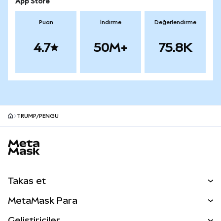
App Store
Puan
İndirme
Değerlendirme
4.7
50M+
75.8K
TRUMP/PENGU
MetaMask site alt bilgisi
Takas et
Takas İşlemleri
MetaMask Para
Tahmin Et
YENİ
Kripto Al
Geliştiriciler