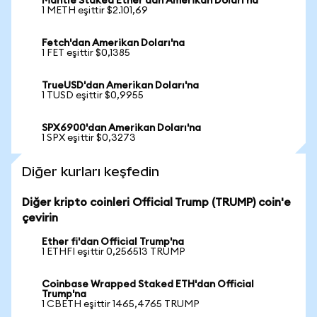
Mantle Staked Ether'dan Amerikan Doları'na
1 METH eşittir $2.101,69
Fetch'dan Amerikan Doları'na
1 FET eşittir $0,1385
TrueUSD'dan Amerikan Doları'na
1 TUSD eşittir $0,9955
SPX6900'dan Amerikan Doları'na
1 SPX eşittir $0,3273
Diğer kurları keşfedin
Diğer kripto coinleri Official Trump (TRUMP) coin'e
çevirin
Ether fi'dan Official Trump'na
1 ETHFI eşittir 0,256513 TRUMP
Coinbase Wrapped Staked ETH'dan Official
Trump'na
1 CBETH eşittir 1465,4765 TRUMP