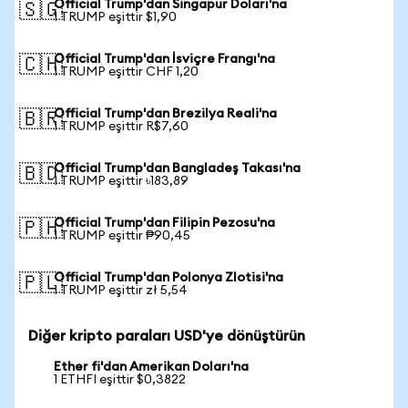
Official Trump'dan Singapur Doları'na
🇸🇬
1 TRUMP eşittir $1,90
Official Trump'dan İsviçre Frangı'na
🇨🇭
1 TRUMP eşittir CHF 1,20
Official Trump'dan Brezilya Reali'na
🇧🇷
1 TRUMP eşittir R$7,60
Official Trump'dan Bangladeş Takası'na
🇧🇩
1 TRUMP eşittir ৳183,89
Official Trump'dan Filipin Pezosu'na
🇵🇭
1 TRUMP eşittir ₱90,45
Official Trump'dan Polonya Zlotisi'na
🇵🇱
1 TRUMP eşittir zł 5,54
Diğer kripto paraları USD'ye dönüştürün
Ether fi'dan Amerikan Doları'na
1 ETHFI eşittir $0,3822