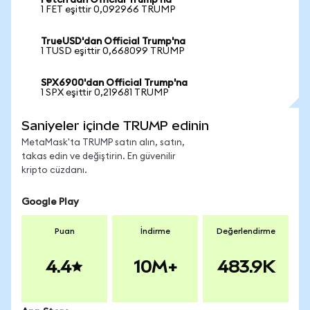
Fetch'dan Official Trump'na
1 FET eşittir 0,092966 TRUMP
TrueUSD'dan Official Trump'na
1 TUSD eşittir 0,668099 TRUMP
SPX6900'dan Official Trump'na
1 SPX eşittir 0,219681 TRUMP
Saniyeler içinde TRUMP edinin
MetaMask'ta TRUMP satın alın, satın,
takas edin ve değiştirin. En güvenilir
kripto cüzdanı.
Google Play
Puan
İndirme
Değerlendirme
4.4
10M+
483.9K