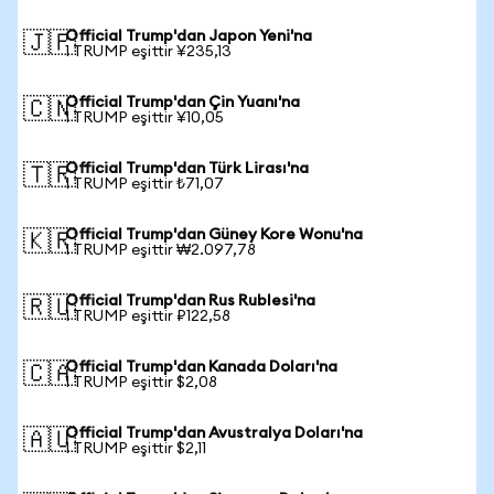
Official Trump'dan Japon Yeni'na
🇯🇵
1 TRUMP eşittir ¥235,13
Official Trump'dan Çin Yuanı'na
🇨🇳
1 TRUMP eşittir ¥10,05
Official Trump'dan Türk Lirası'na
🇹🇷
1 TRUMP eşittir ₺71,07
Official Trump'dan Güney Kore Wonu'na
🇰🇷
1 TRUMP eşittir ₩2.097,78
Official Trump'dan Rus Rublesi'na
🇷🇺
1 TRUMP eşittir ₽122,58
Official Trump'dan Kanada Doları'na
🇨🇦
1 TRUMP eşittir $2,08
Official Trump'dan Avustralya Doları'na
🇦🇺
1 TRUMP eşittir $2,11