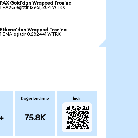
PAX Gold'dan Wrapped Tron'na
1 PAXG eşittir 12961,1204 WTRX
Ethena'dan Wrapped Tron'na
1 ENA eşittir 0,282441 WTRX
Değerlendirme
İndir
+
75.8K