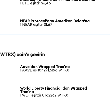
1 ETC eşittir $6,46
NEAR Protocol'dan Amerikan Doları'na
1 NEAR eşittir $1,67
(WTRX) coin'e çevirin
Aave'dan Wrapped Tron'na
1 AAVE eşittir 271,5196 WTRX
World Liberty Financial'dan Wrapped
Tron'na
1 WLFI eşittir 0,162262 WTRX