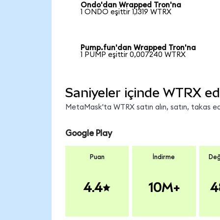
Ondo'dan Wrapped Tron'na
1 ONDO eşittir 1,1319 WTRX
Pump.fun'dan Wrapped Tron'na
1 PUMP eşittir 0,007240 WTRX
Saniyeler içinde WTRX ed
MetaMask'ta WTRX satın alın, satın, takas edin
Google Play
Puan
İndirme
Değ
4.4
10M+
4