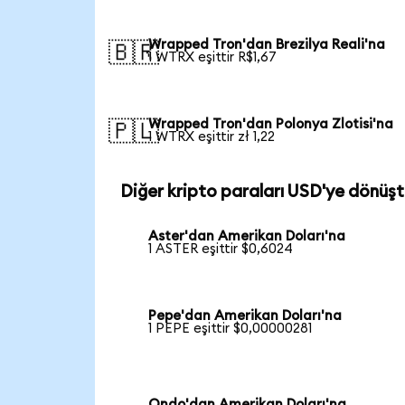
Wrapped Tron'dan Brezilya Reali'na
🇧🇷
1 WTRX eşittir R$1,67
Wrapped Tron'dan Polonya Zlotisi'na
🇵🇱
1 WTRX eşittir zł 1,22
Diğer kripto paraları USD'ye dönüşt
Aster'dan Amerikan Doları'na
1 ASTER eşittir $0,6024
Pepe'dan Amerikan Doları'na
1 PEPE eşittir $0,00000281
Ondo'dan Amerikan Doları'na