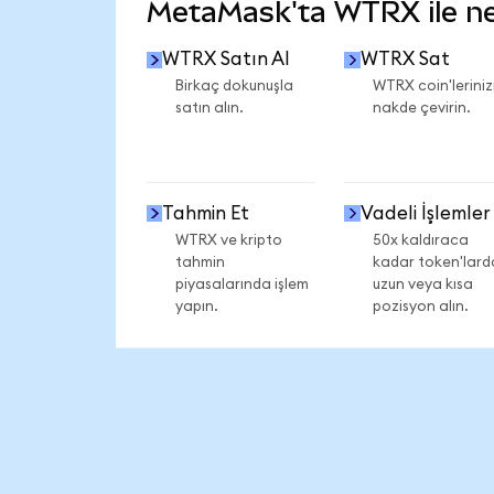
MetaMask'ta WTRX ile nel
WTRX Satın Al
WTRX Sat
Birkaç dokunuşla
WTRX coin'leriniz
satın alın.
nakde çevirin.
Tahmin Et
Vadeli İşlemler
WTRX ve kripto
50x kaldıraca
tahmin
kadar token'lard
piyasalarında işlem
uzun veya kısa
yapın.
pozisyon alın.