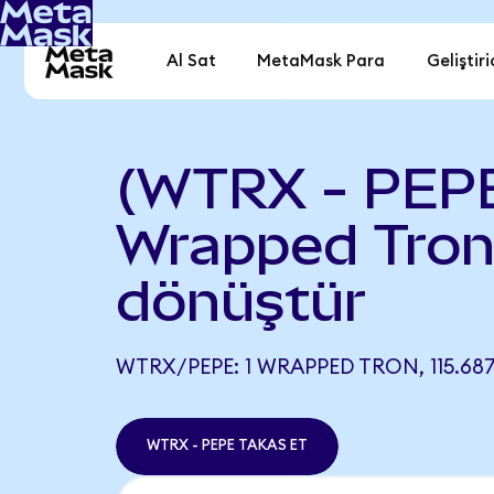
Al Sat
MetaMask Para
Geliştiri
(WTRX - PEP
Wrapped Tron
dönüştür
WTRX/PEPE: 1 WRAPPED TRON, 115.687
WTRX - PEPE TAKAS ET