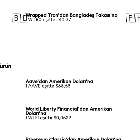
Wrapped Tron'dan Bangladeş Takası'na
🇧🇩
🇵
1 WTRX eşittir ৳40,37
ürün
Aave'dan Amerikan Doları'na
1 AAVE eşittir $88,58
World Liberty Financial'dan Amerikan
Doları'na
1 WLFI eşittir $0,0529
Ethereum Classic'dan Amerikan Doları'na