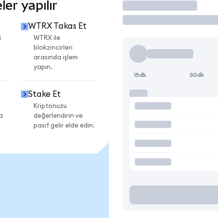
er yapılır
İşlem Yap
WTRX Takas Et
i
WTRX ile
blokzincirleri
arasında işlem
yapın.
15dk
30dk
Stake Et
Kriptonuzu
a
değerlendirin ve
pasif gelir elde edin.