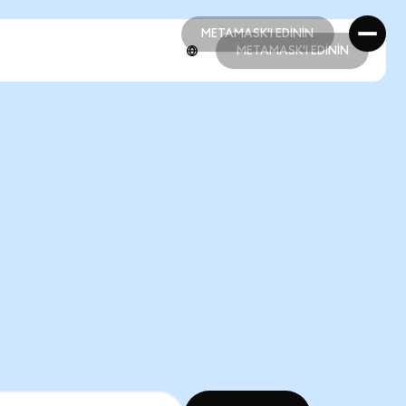
METAMASK'I EDİNİN
METAMASK'I EDİNİN
METAMASK'I EDİNİN
METAMASK'I EDİNİN