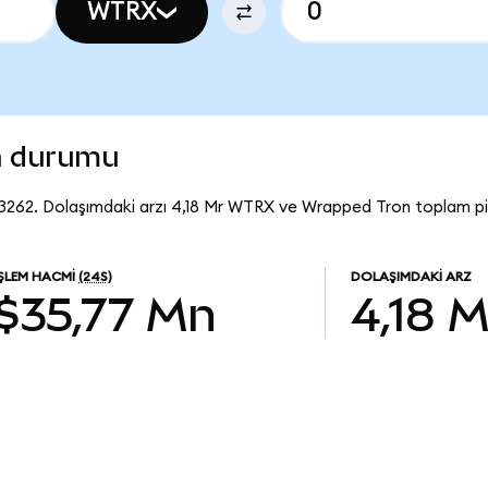
WTRX
n durumu
262. Dolaşımdaki arzı 4,18 Mr WTRX ve Wrapped Tron toplam piy
İŞLEM HACMI
(24S)
DOLAŞIMDAKI ARZ
$35,77 Mn
4,18 M