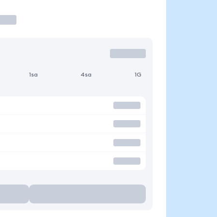
1sa
4sa
1G