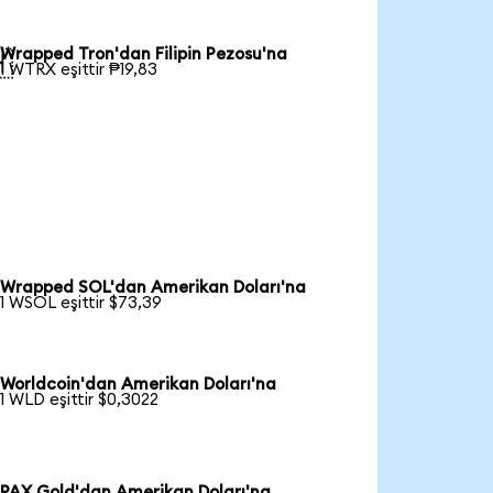
Wrapped Tron'dan Filipin Pezosu'na

1 WTRX eşittir ₱19,83
Wrapped SOL'dan Amerikan Doları'na
1 WSOL eşittir $73,39
Worldcoin'dan Amerikan Doları'na
1 WLD eşittir $0,3022
PAX Gold'dan Amerikan Doları'na