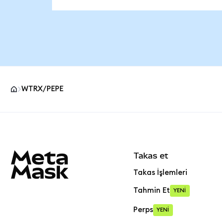
WTRX/PEPE
MetaMask site alt bilgisi
Takas et
Takas İşlemleri
Tahmin Et
YENİ
Perps
YENİ