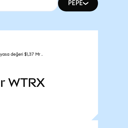
PEPE
asa değeri $1,37 Mr .
r
WTRX