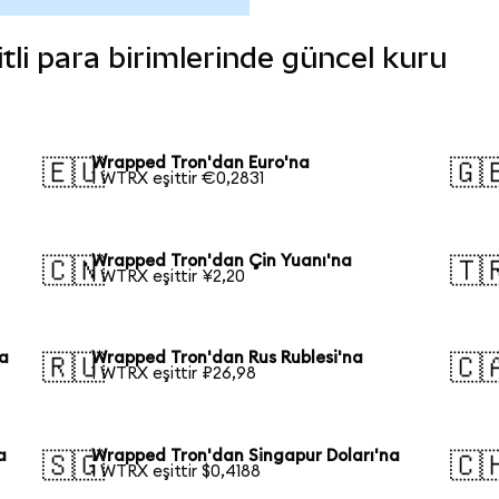
tli para birimlerinde güncel kuru
Wrapped Tron'dan Euro'na
🇪🇺
🇬
1 WTRX eşittir €0,2831
Wrapped Tron'dan Çin Yuanı'na
🇨🇳
🇹
1 WTRX eşittir ¥2,20
a
Wrapped Tron'dan Rus Rublesi'na
🇷🇺
🇨
1 WTRX eşittir ₽26,98
a
Wrapped Tron'dan Singapur Doları'na
🇸🇬
🇨
1 WTRX eşittir $0,4188