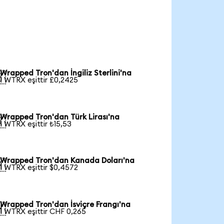
Wrapped Tron'dan İngiliz Sterlini'na

1 WTRX eşittir £0,2425
Wrapped Tron'dan Türk Lirası'na

1 WTRX eşittir ₺15,53
Wrapped Tron'dan Kanada Doları'na

1 WTRX eşittir $0,4572
Wrapped Tron'dan İsviçre Frangı'na

1 WTRX eşittir CHF 0,265