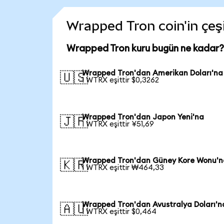
Wrapped Tron coin'in çeşi
Wrapped Tron kuru bugün ne kadar?
Wrapped Tron'dan Amerikan Doları'na
🇺🇸
1 WTRX eşittir $0,3262
Wrapped Tron'dan Japon Yeni'na
🇯🇵
1 WTRX eşittir ¥51,69
Wrapped Tron'dan Güney Kore Wonu'n
🇰🇷
1 WTRX eşittir ₩464,33
Wrapped Tron'dan Avustralya Doları'n
🇦🇺
1 WTRX eşittir $0,464