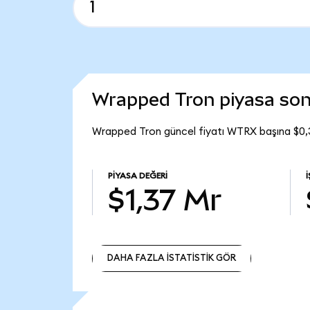
Wrapped Tron piyasa so
Wrapped Tron güncel fiyatı WTRX başına $0,3
PIYASA DEĞERI
$1,37 Mr
DAHA FAZLA İSTATİSTİK GÖR
DAHA FAZLA İSTATİSTİK GÖR