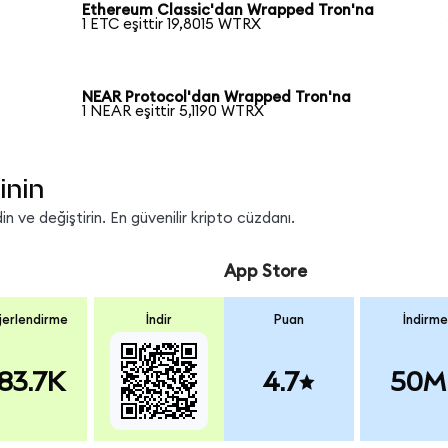
Ethereum Classic'dan Wrapped Tron'na
1 ETC eşittir 19,8015 WTRX
NEAR Protocol'dan Wrapped Tron'na
1 NEAR eşittir 5,1190 WTRX
inin
 ve değiştirin. En güvenilir kripto cüzdanı.
App Store
erlendirme
İndir
Puan
İndirme
83.7K
4.7
50M