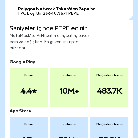
Polygon Network Token'dan Pepe'na
1 POL eşittir 26640,3571 PEPE
Saniyeler içinde PEPE edinin
MetaMask'ta PEPE satın alın, satın, takas
edin ve değiştirin. En güvenilir kripto
cüzdanı.
Google Play
Puan
İndirme
Değerlendirme
4.4
10M+
483.7K
App Store
Puan
İndirme
Değerlendirme