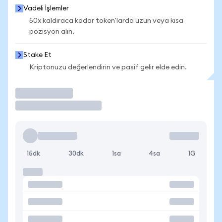
Vadeli İşlemler
50x kaldıraca kadar token'larda uzun veya kısa
pozisyon alın.
Stake Et
Kriptonuzu değerlendirin ve pasif gelir elde edin.
İşlem Yap
15dk
30dk
1sa
4sa
1G