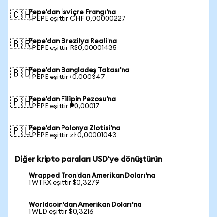
Pepe'dan İsviçre Frangı'na
🇨🇭
1 PEPE eşittir CHF 0,00000227
Pepe'dan Brezilya Reali'na
🇧🇷
1 PEPE eşittir R$0,00001435
Pepe'dan Bangladeş Takası'na
🇧🇩
1 PEPE eşittir ৳0,000347
Pepe'dan Filipin Pezosu'na
🇵🇭
1 PEPE eşittir ₱0,00017
Pepe'dan Polonya Zlotisi'na
🇵🇱
1 PEPE eşittir zł 0,00001043
Diğer kripto paraları USD'ye dönüştürün
Wrapped Tron'dan Amerikan Doları'na
1 WTRX eşittir $0,3279
Worldcoin'dan Amerikan Doları'na
1 WLD eşittir $0,3216