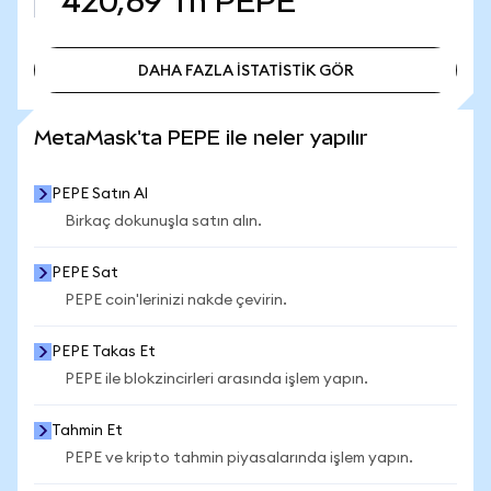
420,69 Tn
PEPE
DAHA FAZLA İSTATİSTİK GÖR
DAHA FAZLA İSTATİSTİK GÖR
MetaMask'ta PEPE ile neler yapılır
PEPE Satın Al
Birkaç dokunuşla satın alın.
PEPE Sat
PEPE coin'lerinizi nakde çevirin.
PEPE Takas Et
PEPE ile blokzincirleri arasında işlem yapın.
Tahmin Et
PEPE ve kripto tahmin piyasalarında işlem yapın.