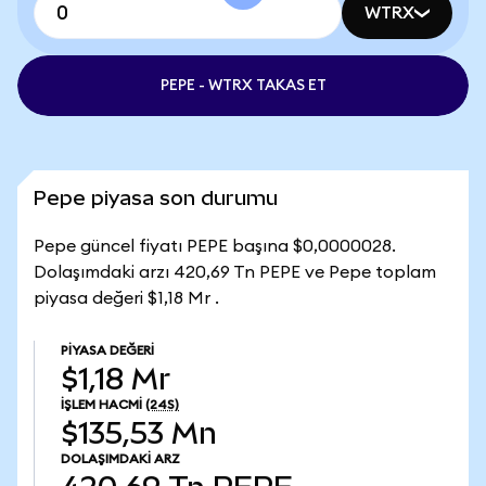
WTRX
PEPE - WTRX TAKAS ET
Pepe piyasa son durumu
Pepe güncel fiyatı PEPE başına $0,0000028.
Dolaşımdaki arzı 420,69 Tn PEPE ve Pepe toplam
piyasa değeri $1,18 Mr .
PIYASA DEĞERI
$1,18 Mr
İŞLEM HACMI
(24S)
$135,53 Mn
DOLAŞIMDAKI ARZ