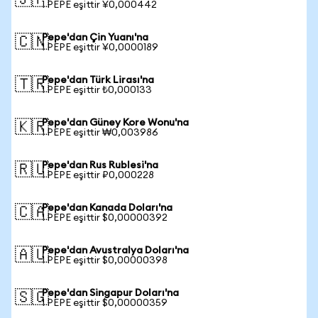
🇯🇵
1 PEPE eşittir ¥0,000442
Pepe'dan Çin Yuanı'na
🇨🇳
1 PEPE eşittir ¥0,0000189
Pepe'dan Türk Lirası'na
🇹🇷
1 PEPE eşittir ₺0,000133
Pepe'dan Güney Kore Wonu'na
🇰🇷
1 PEPE eşittir ₩0,003986
Pepe'dan Rus Rublesi'na
🇷🇺
1 PEPE eşittir ₽0,000228
Pepe'dan Kanada Doları'na
🇨🇦
1 PEPE eşittir $0,00000392
Pepe'dan Avustralya Doları'na
🇦🇺
1 PEPE eşittir $0,00000398
Pepe'dan Singapur Doları'na
🇸🇬
1 PEPE eşittir $0,00000359