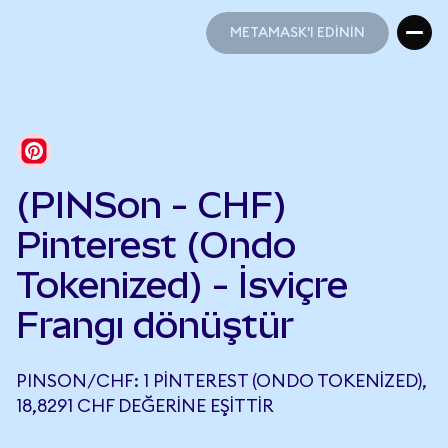
METAMASK'I EDİNİN
METAMASK'I EDİNİN
(PINSon - CHF)
Pinterest (Ondo
Tokenized) - İsviçre
Frangı dönüştür
PINSON/CHF: 1 PINTEREST (ONDO TOKENIZED),
18,8291 CHF DEĞERINE EŞITTIR