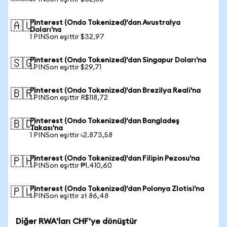
Pinterest (Ondo Tokenized)'dan Avustralya
🇦🇺
Doları'na
1 PINSon eşittir $32,97
Pinterest (Ondo Tokenized)'dan Singapur Doları'na
🇸🇬
1 PINSon eşittir $29,71
Pinterest (Ondo Tokenized)'dan Brezilya Reali'na
🇧🇷
1 PINSon eşittir R$118,72
Pinterest (Ondo Tokenized)'dan Bangladeş
🇧🇩
Takası'na
1 PINSon eşittir ৳2.873,58
Pinterest (Ondo Tokenized)'dan Filipin Pezosu'na
🇵🇭
1 PINSon eşittir ₱1.410,60
Pinterest (Ondo Tokenized)'dan Polonya Zlotisi'na
🇵🇱
1 PINSon eşittir zł 86,48
Diğer RWA'ları CHF'ye dönüştür