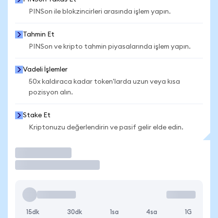
PINSon ile blokzincirleri arasında işlem yapın.
Tahmin Et
PINSon ve kripto tahmin piyasalarında işlem yapın.
Vadeli İşlemler
50x kaldıraca kadar token'larda uzun veya kısa
pozisyon alın.
Stake Et
Kriptonuzu değerlendirin ve pasif gelir elde edin.
İşlem Yap
15dk
30dk
1sa
4sa
1G