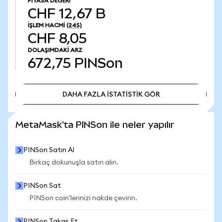
PIYASA DEĞERI
CHF 12,67 B
İŞLEM HACMI
(24S)
CHF 8,05
DOLAŞIMDAKI ARZ
672,75
PINSon
DAHA FAZLA İSTATİSTİK GÖR
DAHA FAZLA İSTATİSTİK GÖR
MetaMask'ta PINSon ile neler yapılır
PINSon Satın Al
Birkaç dokunuşla satın alın.
PINSon Sat
PINSon coin'lerinizi nakde çevirin.
PINSon Takas Et