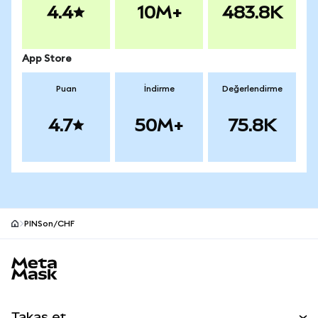
4.4
10M+
483.8K
App Store
Puan
İndirme
Değerlendirme
4.7
50M+
75.8K
PINSon/CHF
MetaMask site alt bilgisi
Takas et