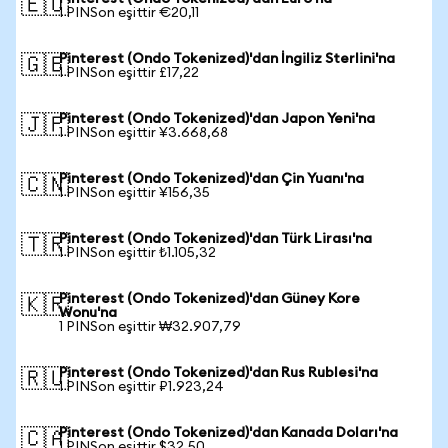
🇪🇺
1 PINSon eşittir €20,11
Pinterest (Ondo Tokenized)'dan İngiliz Sterlini'na
🇬🇧
1 PINSon eşittir £17,22
Pinterest (Ondo Tokenized)'dan Japon Yeni'na
🇯🇵
1 PINSon eşittir ¥3.668,68
Pinterest (Ondo Tokenized)'dan Çin Yuanı'na
🇨🇳
1 PINSon eşittir ¥156,35
Pinterest (Ondo Tokenized)'dan Türk Lirası'na
🇹🇷
1 PINSon eşittir ₺1.105,32
Pinterest (Ondo Tokenized)'dan Güney Kore
🇰🇷
Wonu'na
1 PINSon eşittir ₩32.907,79
Pinterest (Ondo Tokenized)'dan Rus Rublesi'na
🇷🇺
1 PINSon eşittir ₽1.923,24
Pinterest (Ondo Tokenized)'dan Kanada Doları'na
🇨🇦
1 PINSon eşittir $32,50