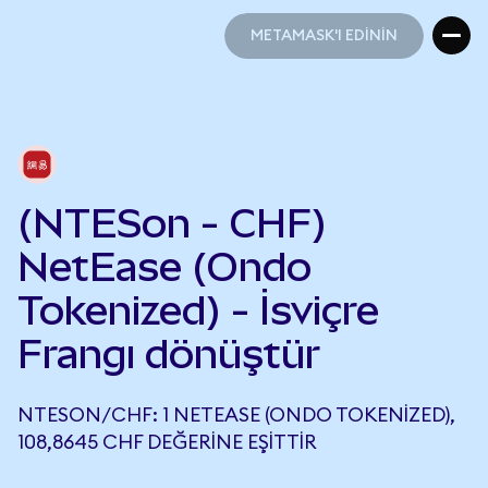
METAMASK'I EDİNİN
METAMASK'I EDİNİN
(NTESon - CHF)
NetEase (Ondo
Tokenized) - İsviçre
Frangı dönüştür
NTESON/CHF: 1 NETEASE (ONDO TOKENIZED),
108,8645 CHF DEĞERINE EŞITTIR