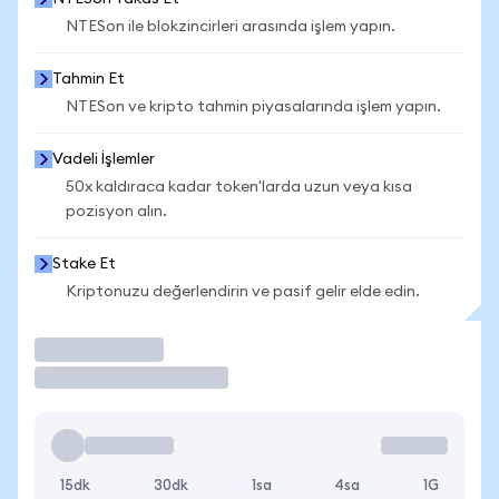
NTESon ile blokzincirleri arasında işlem yapın.
Tahmin Et
NTESon ve kripto tahmin piyasalarında işlem yapın.
Vadeli İşlemler
50x kaldıraca kadar token'larda uzun veya kısa
pozisyon alın.
Stake Et
Kriptonuzu değerlendirin ve pasif gelir elde edin.
İşlem Yap
15dk
30dk
1sa
4sa
1G