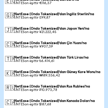
🇪🇺
1 NTESon eşittir €116,37
NetEase (Ondo Tokenized)'dan İngiliz Sterlini'na
🇬🇧
1 NTESon eşittir £99,87
NetEase (Ondo Tokenized)'dan Japon Yeni'na
🇯🇵
1 NTESon eşittir ¥21.222,45
NetEase (Ondo Tokenized)'dan Çin Yuanı'na
🇨🇳
1 NTESon eşittir ¥907,39
NetEase (Ondo Tokenized)'dan Türk Lirası'na
🇹🇷
1 NTESon eşittir ₺6.414,61
NetEase (Ondo Tokenized)'dan Güney Kore Wonu'na
🇰🇷
1 NTESon eşittir ₩189.336,42
NetEase (Ondo Tokenized)'dan Rus Rublesi'na
🇷🇺
1 NTESon eşittir ₽10.973,78
NetEase (Ondo Tokenized)'dan Kanada Doları'na
🇨🇦
1 NTESon eşittir $187,68