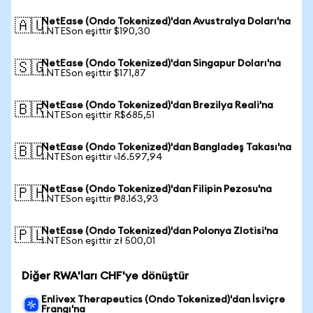
NetEase (Ondo Tokenized)'dan Avustralya Doları'na
🇦🇺
1 NTESon eşittir $190,30
NetEase (Ondo Tokenized)'dan Singapur Doları'na
🇸🇬
1 NTESon eşittir $171,87
NetEase (Ondo Tokenized)'dan Brezilya Reali'na
🇧🇷
1 NTESon eşittir R$685,51
NetEase (Ondo Tokenized)'dan Bangladeş Takası'na
🇧🇩
1 NTESon eşittir ৳16.597,94
NetEase (Ondo Tokenized)'dan Filipin Pezosu'na
🇵🇭
1 NTESon eşittir ₱8.163,93
NetEase (Ondo Tokenized)'dan Polonya Zlotisi'na
🇵🇱
1 NTESon eşittir zł 500,01
Diğer RWA'ları CHF'ye dönüştür
Enlivex Therapeutics (Ondo Tokenized)'dan İsviçre
Frangı'na