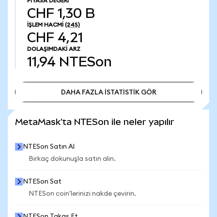
PIYASA DEĞERI
CHF 1,30 B
İŞLEM HACMI
(24S)
CHF 4,21
DOLAŞIMDAKI ARZ
11,94
NTESon
DAHA FAZLA İSTATİSTİK GÖR
DAHA FAZLA İSTATİSTİK GÖR
MetaMask'ta NTESon ile neler yapılır
NTESon Satın Al
Birkaç dokunuşla satın alın.
NTESon Sat
NTESon coin'lerinizi nakde çevirin.
NTESon Takas Et