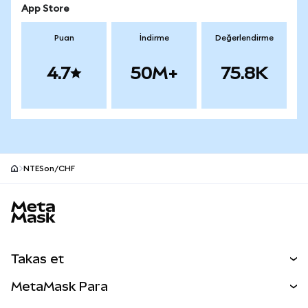
App Store
Puan
İndirme
Değerlendirme
4.7
50M+
75.8K
NTESon/CHF
MetaMask site alt bilgisi
Takas et
Takas İşlemleri
MetaMask Para
Tahmin Et
YENİ
Kripto Al