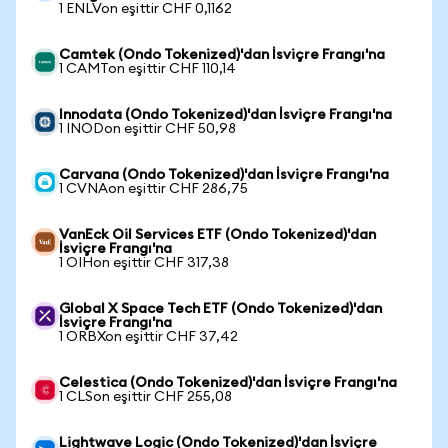
1 ENLVon eşittir CHF 0,1162
Camtek (Ondo Tokenized)'dan İsviçre Frangı'na
1 CAMTon eşittir CHF 110,14
Innodata (Ondo Tokenized)'dan İsviçre Frangı'na
1 INODon eşittir CHF 50,98
Carvana (Ondo Tokenized)'dan İsviçre Frangı'na
1 CVNAon eşittir CHF 286,75
VanEck Oil Services ETF (Ondo Tokenized)'dan
İsviçre Frangı'na
1 OIHon eşittir CHF 317,38
Global X Space Tech ETF (Ondo Tokenized)'dan
İsviçre Frangı'na
1 ORBXon eşittir CHF 37,42
Celestica (Ondo Tokenized)'dan İsviçre Frangı'na
1 CLSon eşittir CHF 255,08
Lightwave Logic (Ondo Tokenized)'dan İsviçre