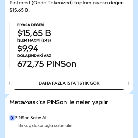
Pinterest (Ondo Tokenized) toplam piyasa değeri
$15,65 B .
PIYASA DEĞERI
$15,65 B
İŞLEM HACMI
(24S)
$9,94
DOLAŞIMDAKI ARZ
672,75
PINSon
DAHA FAZLA İSTATİSTİK GÖR
DAHA FAZLA İSTATİSTİK GÖR
MetaMask'ta PINSon ile neler yapılır
PINSon Satın Al
Birkaç dokunuşla satın alın.