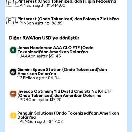
Pinterest (Ondo Tokenized)'dan Filipin Pezosu'na
🇵🇭
1 PINSon eşittir ₱1.414,00
Pinterest (Ondo Tokenized)'dan Polonya Zlotisi'na
🇵🇱
1 PINSon eşittir zł 86,85
Diğer RWA'ları USD'ye dönüştür
Janus Henderson AAA CLO ETF (Ondo
Tokenized)'dan Amerikan Doları'na
1 JAAAon eşittir $51,45
Gemini Space Station (Ondo Tokenized)'dan
Amerikan Doları'na
1 GEMIon eşittir $4,04
Invesco Optimum Yld Dvsfd Cmd Str No K-1 ETF
(Ondo Tokenized)'dan Amerikan Doları'na
1 PDBCon eşittir $17,20
Penguin Solutions (Ondo Tokenized)'dan Amerikan
Doları'na
1 PENGon eşittir $47,02