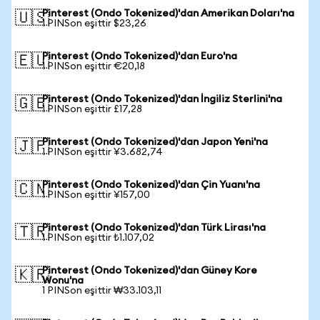
Pinterest (Ondo Tokenized)'dan Amerikan Doları'na
🇺🇸
1 PINSon eşittir $23,26
Pinterest (Ondo Tokenized)'dan Euro'na
🇪🇺
1 PINSon eşittir €20,18
Pinterest (Ondo Tokenized)'dan İngiliz Sterlini'na
🇬🇧
1 PINSon eşittir £17,28
Pinterest (Ondo Tokenized)'dan Japon Yeni'na
🇯🇵
1 PINSon eşittir ¥3.682,74
Pinterest (Ondo Tokenized)'dan Çin Yuanı'na
🇨🇳
1 PINSon eşittir ¥157,00
Pinterest (Ondo Tokenized)'dan Türk Lirası'na
🇹🇷
1 PINSon eşittir ₺1.107,02
Pinterest (Ondo Tokenized)'dan Güney Kore
🇰🇷
Wonu'na
1 PINSon eşittir ₩33.103,11