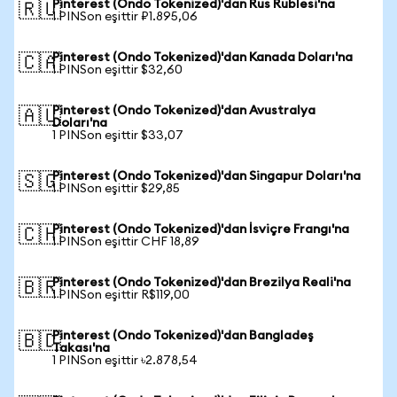
Pinterest (Ondo Tokenized)'dan Rus Rublesi'na
🇷🇺
1 PINSon eşittir ₽1.895,06
Pinterest (Ondo Tokenized)'dan Kanada Doları'na
🇨🇦
1 PINSon eşittir $32,60
Pinterest (Ondo Tokenized)'dan Avustralya
🇦🇺
Doları'na
1 PINSon eşittir $33,07
Pinterest (Ondo Tokenized)'dan Singapur Doları'na
🇸🇬
1 PINSon eşittir $29,85
Pinterest (Ondo Tokenized)'dan İsviçre Frangı'na
🇨🇭
1 PINSon eşittir CHF 18,89
Pinterest (Ondo Tokenized)'dan Brezilya Reali'na
🇧🇷
1 PINSon eşittir R$119,00
Pinterest (Ondo Tokenized)'dan Bangladeş
🇧🇩
Takası'na
1 PINSon eşittir ৳2.878,54