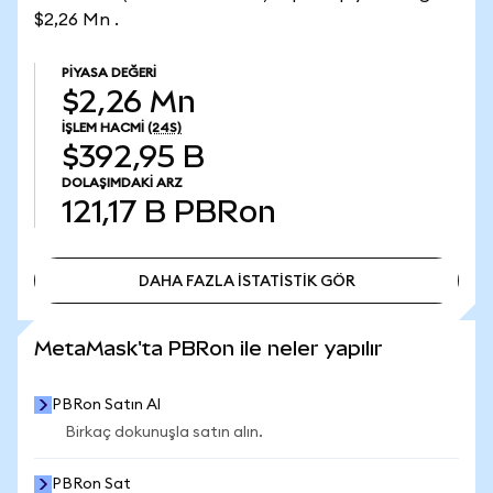
$2,26 Mn .
PIYASA DEĞERI
$2,26 Mn
İŞLEM HACMI
(24S)
$392,95 B
DOLAŞIMDAKI ARZ
121,17 B
PBRon
DAHA FAZLA İSTATİSTİK GÖR
DAHA FAZLA İSTATİSTİK GÖR
MetaMask'ta PBRon ile neler yapılır
PBRon Satın Al
Birkaç dokunuşla satın alın.
PBRon Sat