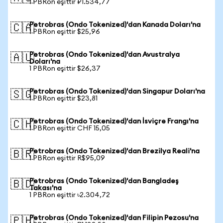
1 PBRon eşittir ₽1.534,77
Petrobras (Ondo Tokenized)'dan Kanada Doları'na
🇨🇦
1 PBRon eşittir $25,96
Petrobras (Ondo Tokenized)'dan Avustralya
🇦🇺
Doları'na
1 PBRon eşittir $26,37
Petrobras (Ondo Tokenized)'dan Singapur Doları'na
🇸🇬
1 PBRon eşittir $23,81
Petrobras (Ondo Tokenized)'dan İsviçre Frangı'na
🇨🇭
1 PBRon eşittir CHF 15,05
Petrobras (Ondo Tokenized)'dan Brezilya Reali'na
🇧🇷
1 PBRon eşittir R$95,09
Petrobras (Ondo Tokenized)'dan Bangladeş
🇧🇩
Takası'na
1 PBRon eşittir ৳2.304,72
Petrobras (Ondo Tokenized)'dan Filipin Pezosu'na
🇵🇭