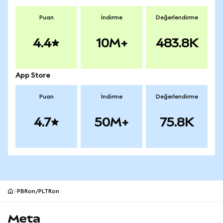
Puan
İndirme
Değerlendirme
4.4
10M+
483.8K
App Store
Puan
İndirme
Değerlendirme
4.7
50M+
75.8K
PBRon/PLTRon
MetaMask site alt bilgisi