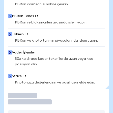
PBRon coin'lerinizi nakde çevirin.
PBRon Takas Et
PBRon ile blokzincirleri arasında işlem yapın.
Tahmin Et
PBRon ve kripto tahmin piyasalarında işlem yapın.
Vadeli İşlemler
50x kaldıraca kadar token'larda uzun veya kısa
pozisyon alın.
Stake Et
Kriptonuzu değerlendirin ve pasif gelir elde edin.
İşlem Yap