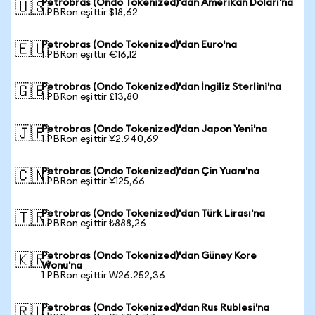
Petrobras (Ondo Tokenized)'dan Amerikan Doları'na
🇺🇸
1 PBRon eşittir $18,62
Petrobras (Ondo Tokenized)'dan Euro'na
🇪🇺
1 PBRon eşittir €16,12
Petrobras (Ondo Tokenized)'dan İngiliz Sterlini'na
🇬🇧
1 PBRon eşittir £13,80
Petrobras (Ondo Tokenized)'dan Japon Yeni'na
🇯🇵
1 PBRon eşittir ¥2.940,69
Petrobras (Ondo Tokenized)'dan Çin Yuanı'na
🇨🇳
1 PBRon eşittir ¥125,66
Petrobras (Ondo Tokenized)'dan Türk Lirası'na
🇹🇷
1 PBRon eşittir ₺888,26
Petrobras (Ondo Tokenized)'dan Güney Kore
🇰🇷
Wonu'na
1 PBRon eşittir ₩26.252,36
Petrobras (Ondo Tokenized)'dan Rus Rublesi'na
🇷🇺