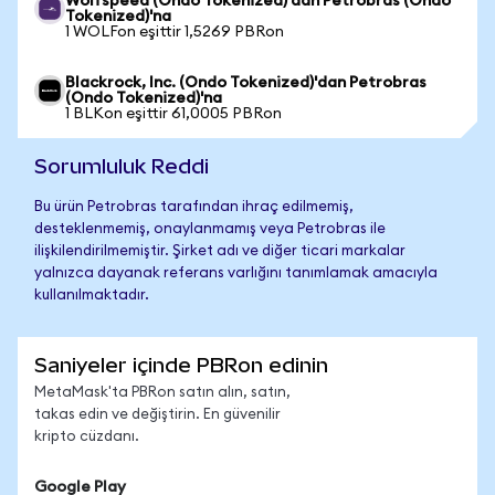
Wolfspeed (Ondo Tokenized)'dan Petrobras (Ondo
Tokenized)'na
1 WOLFon eşittir 1,5269 PBRon
Blackrock, Inc. (Ondo Tokenized)'dan Petrobras
(Ondo Tokenized)'na
1 BLKon eşittir 61,0005 PBRon
Sorumluluk Reddi
Bu ürün Petrobras tarafından ihraç edilmemiş,
desteklenmemiş, onaylanmamış veya Petrobras ile
ilişkilendirilmemiştir. Şirket adı ve diğer ticari markalar
yalnızca dayanak referans varlığını tanımlamak amacıyla
kullanılmaktadır.
Saniyeler içinde PBRon edinin
MetaMask'ta PBRon satın alın, satın,
takas edin ve değiştirin. En güvenilir
kripto cüzdanı.
Google Play