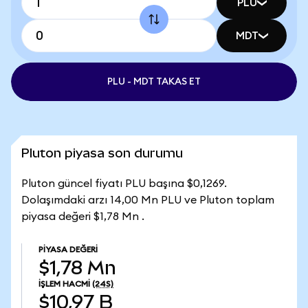
PLU
MDT
PLU - MDT TAKAS ET
Pluton piyasa son durumu
Pluton güncel fiyatı PLU başına $0,1269.
Dolaşımdaki arzı 14,00 Mn PLU ve Pluton toplam
piyasa değeri $1,78 Mn .
PIYASA DEĞERI
$1,78 Mn
İŞLEM HACMI
(24S)
$10,97 B