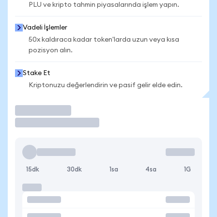
PLU ve kripto tahmin piyasalarında işlem yapın.
Vadeli İşlemler
50x kaldıraca kadar token'larda uzun veya kısa
pozisyon alın.
Stake Et
Kriptonuzu değerlendirin ve pasif gelir elde edin.
İşlem Yap
15dk
30dk
1sa
4sa
1G