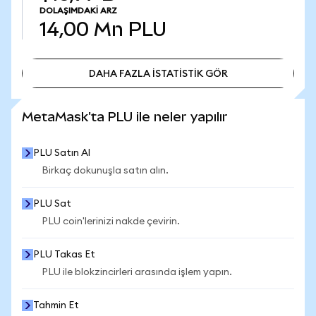
DOLAŞIMDAKI ARZ
14,00 Mn
PLU
DAHA FAZLA İSTATİSTİK GÖR
DAHA FAZLA İSTATİSTİK GÖR
MetaMask'ta PLU ile neler yapılır
PLU Satın Al
Birkaç dokunuşla satın alın.
PLU Sat
PLU coin'lerinizi nakde çevirin.
PLU Takas Et
PLU ile blokzincirleri arasında işlem yapın.
Tahmin Et