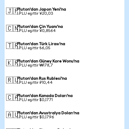
Pluton'dan Japon Yeni'na
🇯🇵
1 PLU eşittir ¥20,03
Pluton'dan Çin Yuanı'na
🇨🇳
1 PLU eşittir ¥0,8564
Pluton'dan Türk Lirası'na
🇹🇷
1 PLU eşittir ₺6,05
Pluton'dan Güney Kore Wonu'na
🇰🇷
1 PLU eşittir ₩178,7
Pluton'dan Rus Rublesi'na
🇷🇺
1 PLU eşittir ₽10,44
Pluton'dan Kanada Doları'na
🇨🇦
1 PLU eşittir $0,1771
Pluton'dan Avustralya Doları'na
🇦🇺
1 PLU eşittir $0,1796