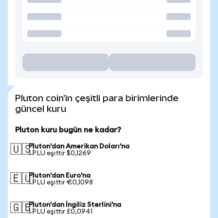
Pluton coin'in çeşitli para birimlerinde
güncel kuru
Pluton kuru bugün ne kadar?
Pluton'dan Amerikan Doları'na
🇺🇸
1 PLU eşittir $0,1269
Pluton'dan Euro'na
🇪🇺
1 PLU eşittir €0,1098
Pluton'dan İngiliz Sterlini'na
🇬🇧
1 PLU eşittir £0,0941