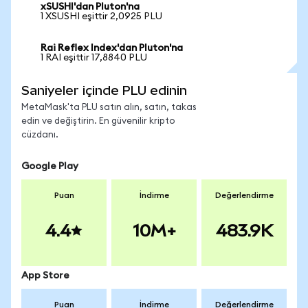
xSUSHI'dan Pluton'na
1 XSUSHI eşittir 2,0925 PLU
Rai Reflex Index'dan Pluton'na
1 RAI eşittir 17,8840 PLU
Saniyeler içinde PLU edinin
MetaMask'ta PLU satın alın, satın, takas
edin ve değiştirin. En güvenilir kripto
cüzdanı.
Google Play
Puan
İndirme
Değerlendirme
4.4
10M+
483.9K
App Store
Puan
İndirme
Değerlendirme