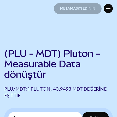
METAMASK'I EDİNİN
METAMASK'I EDİNİN
(PLU - MDT) Pluton -
Measurable Data
dönüştür
PLU/MDT: 1 PLUTON, 43,9493 MDT DEĞERINE
EŞITTIR