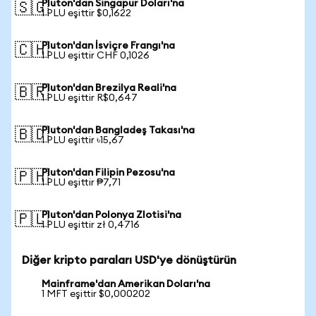
Pluton'dan Singapur Doları'na
🇸🇬
1 PLU eşittir $0,1622
Pluton'dan İsviçre Frangı'na
🇨🇭
1 PLU eşittir CHF 0,1026
Pluton'dan Brezilya Reali'na
🇧🇷
1 PLU eşittir R$0,647
Pluton'dan Bangladeş Takası'na
🇧🇩
1 PLU eşittir ৳15,67
Pluton'dan Filipin Pezosu'na
🇵🇭
1 PLU eşittir ₱7,71
Pluton'dan Polonya Zlotisi'na
🇵🇱
1 PLU eşittir zł 0,4716
Diğer kripto paraları USD'ye dönüştürün
Mainframe'dan Amerikan Doları'na
1 MFT eşittir $0,000202