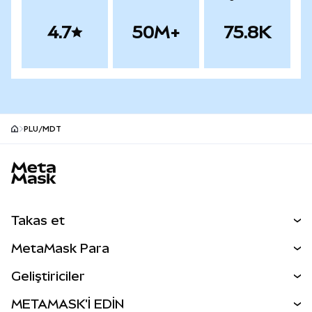
4.7
50M+
75.8K
PLU/MDT
MetaMask site alt bilgisi
Takas et
Takas İşlemleri
MetaMask Para
Tahmin Et
YENİ
Kripto Al
Geliştiriciler
Perps
YENİ
MetaMask Kart
Dökümantasyon
METAMASK'İ EDİN
RWA'lar