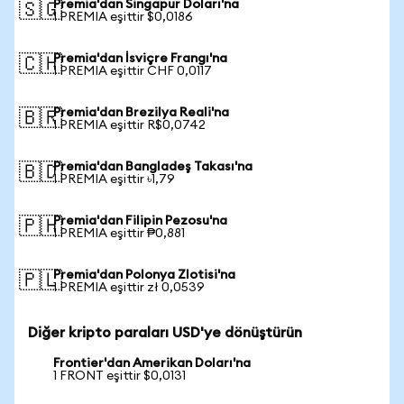
Premia'dan Singapur Doları'na
🇸🇬
1 PREMIA eşittir $0,0186
Premia'dan İsviçre Frangı'na
🇨🇭
1 PREMIA eşittir CHF 0,0117
Premia'dan Brezilya Reali'na
🇧🇷
1 PREMIA eşittir R$0,0742
Premia'dan Bangladeş Takası'na
🇧🇩
1 PREMIA eşittir ৳1,79
Premia'dan Filipin Pezosu'na
🇵🇭
1 PREMIA eşittir ₱0,881
Premia'dan Polonya Zlotisi'na
🇵🇱
1 PREMIA eşittir zł 0,0539
Diğer kripto paraları USD'ye dönüştürün
Frontier'dan Amerikan Doları'na
1 FRONT eşittir $0,0131