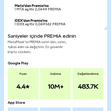
Meta'dan Premia'na
1 MTA eşittir 2,0649 PREMIA
IDEX'dan Premia'na
1 IDEX eşittir 0,069362 PREMIA
Saniyeler içinde PREMIA edinin
MetaMask'ta PREMIA satın alın, satın,
takas edin ve değiştirin. En güvenilir
kripto cüzdanı.
Google Play
Puan
İndirme
Değerlendirme
4.4
10M+
483.7K
App Store