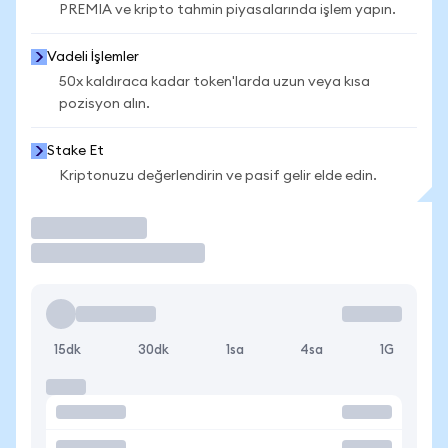
PREMIA ve kripto tahmin piyasalarında işlem yapın.
Vadeli İşlemler
50x kaldıraca kadar token'larda uzun veya kısa
pozisyon alın.
Stake Et
Kriptonuzu değerlendirin ve pasif gelir elde edin.
İşlem Yap
15dk
30dk
1sa
4sa
1G