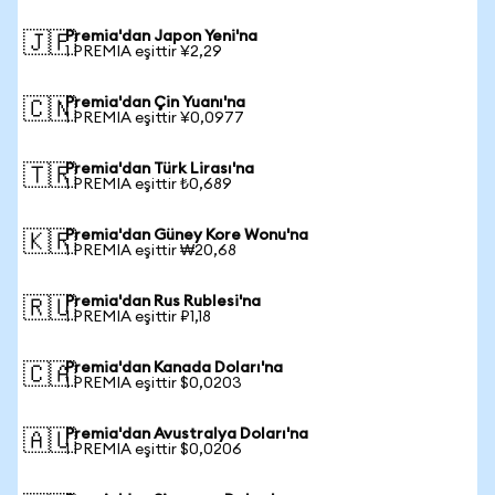
Premia'dan Japon Yeni'na
🇯🇵
1 PREMIA eşittir ¥2,29
Premia'dan Çin Yuanı'na
🇨🇳
1 PREMIA eşittir ¥0,0977
Premia'dan Türk Lirası'na
🇹🇷
1 PREMIA eşittir ₺0,689
Premia'dan Güney Kore Wonu'na
🇰🇷
1 PREMIA eşittir ₩20,68
Premia'dan Rus Rublesi'na
🇷🇺
1 PREMIA eşittir ₽1,18
Premia'dan Kanada Doları'na
🇨🇦
1 PREMIA eşittir $0,0203
Premia'dan Avustralya Doları'na
🇦🇺
1 PREMIA eşittir $0,0206