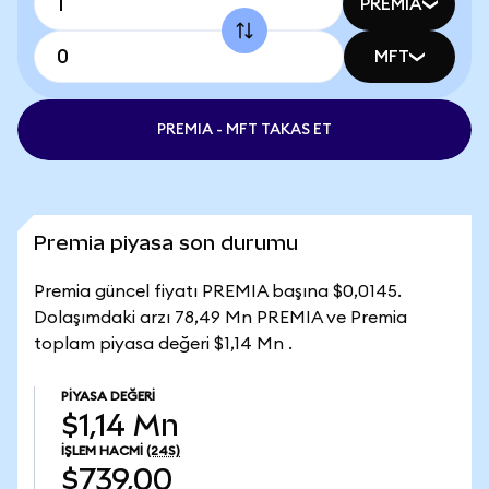
PREMIA
MFT
PREMIA - MFT TAKAS ET
Premia piyasa son durumu
Premia güncel fiyatı PREMIA başına $0,0145.
Dolaşımdaki arzı 78,49 Mn PREMIA ve Premia
toplam piyasa değeri $1,14 Mn .
PIYASA DEĞERI
$1,14 Mn
İŞLEM HACMI
(24S)
$739,00