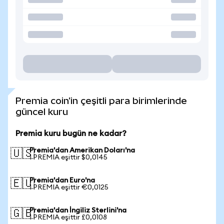
Premia coin'in çeşitli para birimlerinde
güncel kuru
Premia kuru bugün ne kadar?
Premia'dan Amerikan Doları'na
🇺🇸
1 PREMIA eşittir $0,0145
Premia'dan Euro'na
🇪🇺
1 PREMIA eşittir €0,0125
Premia'dan İngiliz Sterlini'na
🇬🇧
1 PREMIA eşittir £0,0108