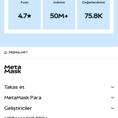
Puan
İndirme
Değerlendirme
4.7
50M+
75.8K
PREMIA/MFT
MetaMask site alt bilgisi
Takas et
Takas İşlemleri
MetaMask Para
Tahmin Et
YENİ
Kripto Al
Geliştiriciler
Perps
YENİ
MetaMask Kart
Dökümantasyon