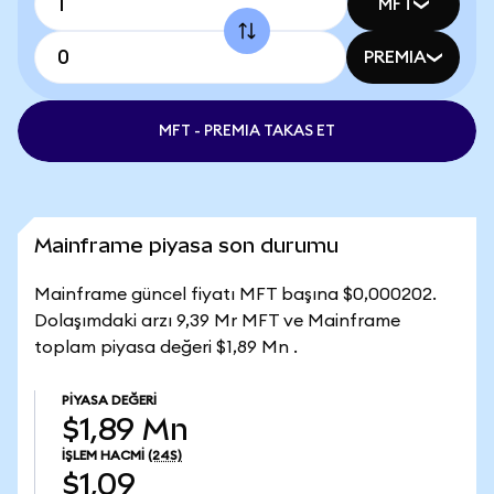
MFT
PREMIA
MFT - PREMIA TAKAS ET
Mainframe piyasa son durumu
Mainframe güncel fiyatı MFT başına $0,000202.
Dolaşımdaki arzı 9,39 Mr MFT ve Mainframe
toplam piyasa değeri $1,89 Mn .
PIYASA DEĞERI
$1,89 Mn
İŞLEM HACMI
(24S)
$1,09