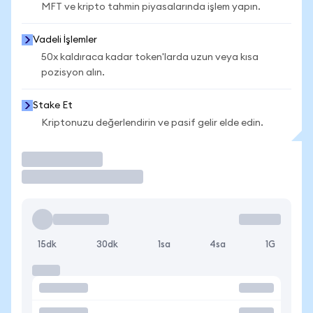
MFT ve kripto tahmin piyasalarında işlem yapın.
Vadeli İşlemler
50x kaldıraca kadar token'larda uzun veya kısa
pozisyon alın.
Stake Et
Kriptonuzu değerlendirin ve pasif gelir elde edin.
İşlem Yap
15dk
30dk
1sa
4sa
1G