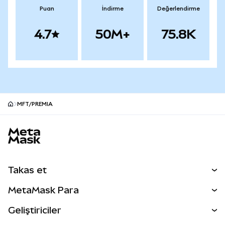
Puan
İndirme
Değerlendirme
4.7
50M+
75.8K
MFT/PREMIA
MetaMask site alt bilgisi
Takas et
Takas İşlemleri
MetaMask Para
Tahmin Et
YENİ
Kripto Al
Geliştiriciler
Perps
YENİ
MetaMask Kart
Dökümantasyon