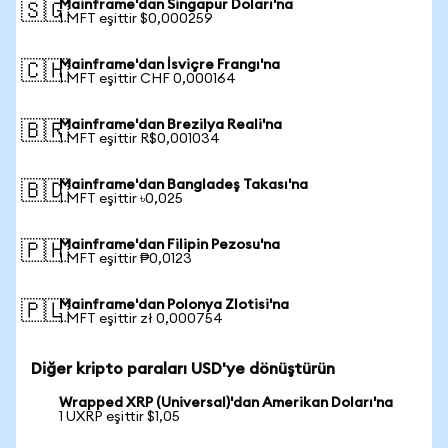
Mainframe'dan Singapur Doları'na
🇸🇬
1 MFT eşittir $0,000259
Mainframe'dan İsviçre Frangı'na
🇨🇭
1 MFT eşittir CHF 0,000164
Mainframe'dan Brezilya Reali'na
🇧🇷
1 MFT eşittir R$0,001034
Mainframe'dan Bangladeş Takası'na
🇧🇩
1 MFT eşittir ৳0,025
Mainframe'dan Filipin Pezosu'na
🇵🇭
1 MFT eşittir ₱0,0123
Mainframe'dan Polonya Zlotisi'na
🇵🇱
1 MFT eşittir zł 0,000754
Diğer kripto paraları USD'ye dönüştürün
Wrapped XRP (Universal)'dan Amerikan Doları'na
1 UXRP eşittir $1,05