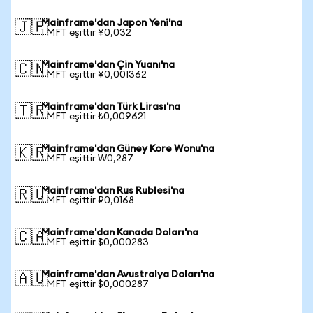
Mainframe'dan Japon Yeni'na
🇯🇵
1 MFT eşittir ¥0,032
Mainframe'dan Çin Yuanı'na
🇨🇳
1 MFT eşittir ¥0,001362
Mainframe'dan Türk Lirası'na
🇹🇷
1 MFT eşittir ₺0,009621
Mainframe'dan Güney Kore Wonu'na
🇰🇷
1 MFT eşittir ₩0,287
Mainframe'dan Rus Rublesi'na
🇷🇺
1 MFT eşittir ₽0,0168
Mainframe'dan Kanada Doları'na
🇨🇦
1 MFT eşittir $0,000283
Mainframe'dan Avustralya Doları'na
🇦🇺
1 MFT eşittir $0,000287