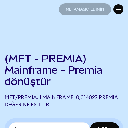
METAMASK'I EDİNİN
METAMASK'I EDİNİN
(MFT - PREMIA)
Mainframe - Premia
dönüştür
MFT/PREMIA: 1 MAINFRAME, 0,014027 PREMIA
DEĞERINE EŞITTIR