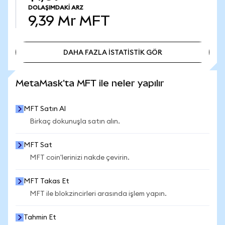
DOLAŞIMDAKI ARZ
9,39 Mr
MFT
DAHA FAZLA İSTATİSTİK GÖR
DAHA FAZLA İSTATİSTİK GÖR
MetaMask'ta MFT ile neler yapılır
MFT Satın Al
Birkaç dokunuşla satın alın.
MFT Sat
MFT coin'lerinizi nakde çevirin.
MFT Takas Et
MFT ile blokzincirleri arasında işlem yapın.
Tahmin Et