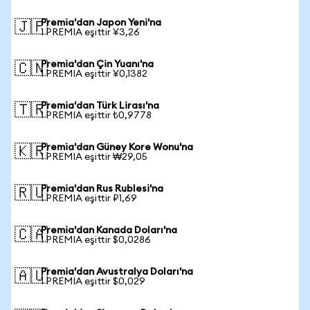
Premia'dan Japon Yeni'na
🇯🇵
1 PREMIA eşittir ¥3,26
Premia'dan Çin Yuanı'na
🇨🇳
1 PREMIA eşittir ¥0,1382
Premia'dan Türk Lirası'na
🇹🇷
1 PREMIA eşittir ₺0,9778
Premia'dan Güney Kore Wonu'na
🇰🇷
1 PREMIA eşittir ₩29,05
Premia'dan Rus Rublesi'na
🇷🇺
1 PREMIA eşittir ₽1,69
Premia'dan Kanada Doları'na
🇨🇦
1 PREMIA eşittir $0,0286
Premia'dan Avustralya Doları'na
🇦🇺
1 PREMIA eşittir $0,029