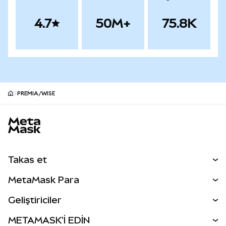
4.7
50M+
75.8K
PREMIA/WISE
MetaMask site alt bilgisi
Takas et
Takas İşlemleri
MetaMask Para
Tahmin Et
YENİ
Kripto Al
Geliştiriciler
Perps
YENİ
MetaMask Kart
Dökümantasyon
METAMASK'İ EDİN
RWA'lar