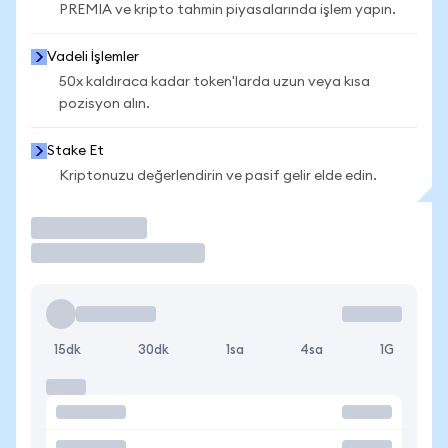
PREMIA ve kripto tahmin piyasalarında işlem yapın.
Vadeli İşlemler
50x kaldıraca kadar token'larda uzun veya kısa
pozisyon alın.
Stake Et
Kriptonuzu değerlendirin ve pasif gelir elde edin.
İşlem Yap
15dk
30dk
1sa
4sa
1G