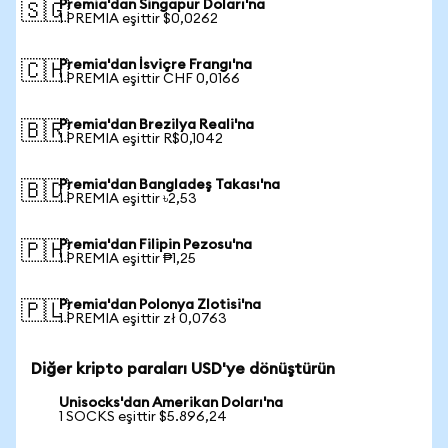
Premia'dan Singapur Doları'na
🇸🇬
1 PREMIA eşittir $0,0262
Premia'dan İsviçre Frangı'na
🇨🇭
1 PREMIA eşittir CHF 0,0166
Premia'dan Brezilya Reali'na
🇧🇷
1 PREMIA eşittir R$0,1042
Premia'dan Bangladeş Takası'na
🇧🇩
1 PREMIA eşittir ৳2,53
Premia'dan Filipin Pezosu'na
🇵🇭
1 PREMIA eşittir ₱1,25
Premia'dan Polonya Zlotisi'na
🇵🇱
1 PREMIA eşittir zł 0,0763
Diğer kripto paraları USD'ye dönüştürün
Unisocks'dan Amerikan Doları'na
1 SOCKS eşittir $5.896,24