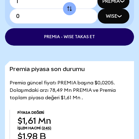
PREMIA
WISE
PREMIA - WISE TAKAS ET
Premia piyasa son durumu
Premia güncel fiyatı PREMIA başına $0,0205.
Dolaşımdaki arzı 78,49 Mn PREMIA ve Premia
toplam piyasa değeri $1,61 Mn .
PIYASA DEĞERI
$1,61 Mn
İŞLEM HACMI
(24S)
$1,98 B