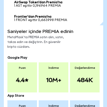
AirSwap Token'dan Premia'na
1 AST eşittir 0,196964 PREMIA
Frontier'dan Premia'na
1 FRONT eşittir 0,663998 PREMIA
Saniyeler içinde PREMIA edinin
MetaMask'ta PREMIA satın alın, satın,
takas edin ve değiştirin. En güvenilir
kripto cüzdanı.
Google Play
Puan
İndirme
Değerlendirme
4.4
10M+
484K
App Store
Puan
İndirme
Değerlendirme