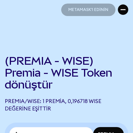
METAMASK'I EDİNİN
METAMASK'I EDİNİN
(PREMIA - WISE)
Premia - WISE Token
dönüştür
PREMIA/WISE: 1 PREMIA, 0,196718 WISE
DEĞERINE EŞITTIR