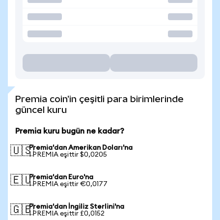
Premia coin'in çeşitli para birimlerinde
güncel kuru
Premia kuru bugün ne kadar?
Premia'dan Amerikan Doları'na
🇺🇸
1 PREMIA eşittir $0,0205
Premia'dan Euro'na
🇪🇺
1 PREMIA eşittir €0,0177
Premia'dan İngiliz Sterlini'na
🇬🇧
1 PREMIA eşittir £0,0152