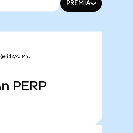
PREMIA
ğeri $2,93 Mn .
Mn
PERP