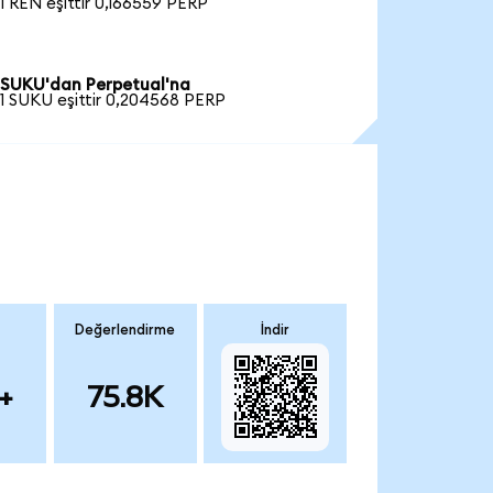
1 REN eşittir 0,166559 PERP
SUKU'dan Perpetual'na
1 SUKU eşittir 0,204568 PERP
Değerlendirme
İndir
+
75.8K