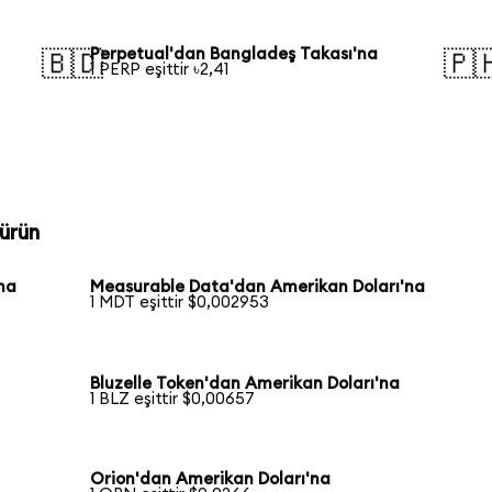
Perpetual'dan Bangladeş Takası'na
🇧🇩
🇵
1 PERP eşittir ৳2,41
ürün
na
Measurable Data'dan Amerikan Doları'na
1 MDT eşittir $0,002953
Bluzelle Token'dan Amerikan Doları'na
1 BLZ eşittir $0,00657
Orion'dan Amerikan Doları'na