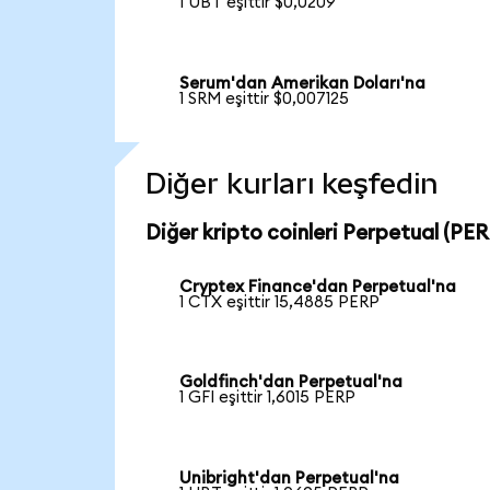
1 UBT eşittir $0,0209
Serum'dan Amerikan Doları'na
1 SRM eşittir $0,007125
Diğer kurları keşfedin
Diğer kripto coinleri Perpetual (PERP
Cryptex Finance'dan Perpetual'na
1 CTX eşittir 15,4885 PERP
Goldfinch'dan Perpetual'na
1 GFI eşittir 1,6015 PERP
Unibright'dan Perpetual'na