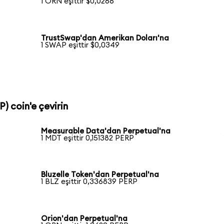
1 ORN eşittir $0,0266
TrustSwap'dan Amerikan Doları'na
1 SWAP eşittir $0,0349
) coin'e çevirin
Measurable Data'dan Perpetual'na
1 MDT eşittir 0,151382 PERP
Bluzelle Token'dan Perpetual'na
1 BLZ eşittir 0,336839 PERP
Orion'dan Perpetual'na