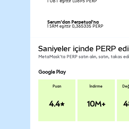
1 UBT eşittir 1,0695 PERP
Serum'dan Perpetual'na
1 SRM eşittir 0,365335 PERP
Saniyeler içinde PERP edi
MetaMask'ta PERP satın alın, satın, takas edin
Google Play
Puan
İndirme
Değ
4.4
10M+
4