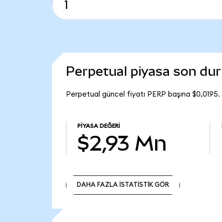
Perpetual piyasa son du
Perpetual güncel fiyatı PERP başına $0,0195.
PIYASA DEĞERI
$2,93 Mn
DAHA FAZLA İSTATİSTİK GÖR
DAHA FAZLA İSTATİSTİK GÖR