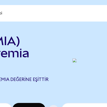
ci
IA)
remia
EMIA DEĞERINE EŞITTIR