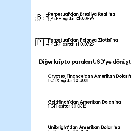
Perpetual'dan Brezilya Reali'na
🇧🇷
1 PERP eşittir R$0,0999
Perpetual'dan Polonya Zlotisi'na
🇵🇱
1 PERP eşittir zł 0,0729
Diğer kripto paraları USD'ye dönüşt
Cryptex Finance'dan Amerikan Doları'
1 CTX eşittir $0,3021
Goldfinch'dan Amerikan Doları'na
1 GFI eşittir $0,0312
Unibright'dan Amerikan Doları'na