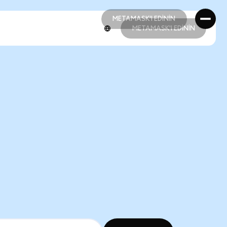
METAMASK'I EDİNİN
METAMASK'I EDİNİN
METAMASK'I EDİNİN
METAMASK'I EDİNİN