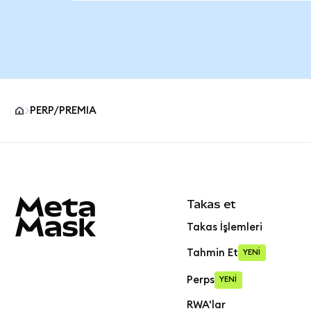
PERP/PREMIA
MetaMask site alt bilgisi
Takas et
Takas İşlemleri
Tahmin Et
YENİ
Perps
YENİ
RWA'lar