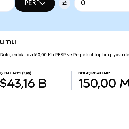
PERP
rumu
 Dolaşımdaki arzı 150,00 Mn PERP ve Perpetual toplam piyasa de
İŞLEM HACMI
(24S)
DOLAŞIMDAKI ARZ
$43,16 B
150,00 