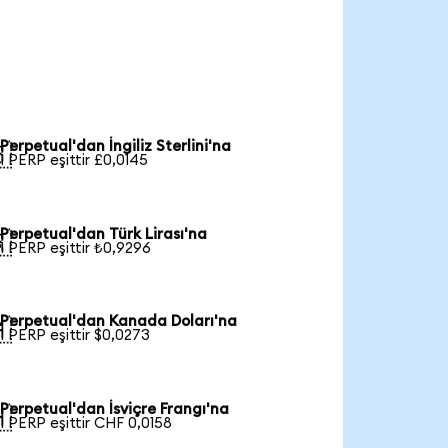
Perpetual'dan İngiliz Sterlini'na

1 PERP eşittir £0,0145
Perpetual'dan Türk Lirası'na

1 PERP eşittir ₺0,9296
Perpetual'dan Kanada Doları'na

1 PERP eşittir $0,0273
Perpetual'dan İsviçre Frangı'na

1 PERP eşittir CHF 0,0158