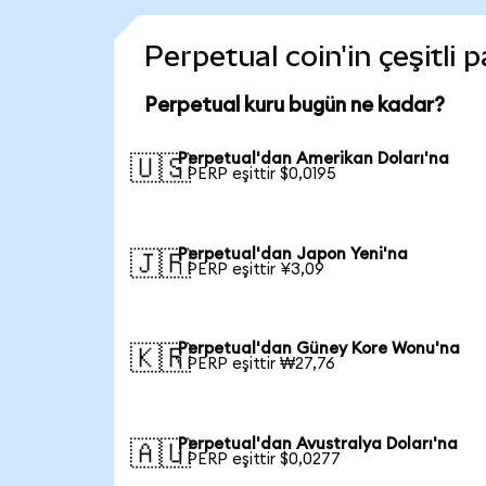
Perpetual coin'in çeşitli 
Perpetual kuru bugün ne kadar?
Perpetual'dan Amerikan Doları'na
🇺🇸
1 PERP eşittir $0,0195
Perpetual'dan Japon Yeni'na
🇯🇵
1 PERP eşittir ¥3,09
Perpetual'dan Güney Kore Wonu'na
🇰🇷
1 PERP eşittir ₩27,76
Perpetual'dan Avustralya Doları'na
🇦🇺
1 PERP eşittir $0,0277