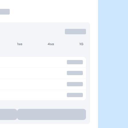
1sa
4sa
1G