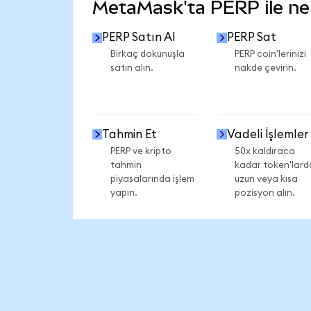
MetaMask'ta PERP ile nele
PERP Satın Al
PERP Sat
Birkaç dokunuşla
PERP coin'lerinizi
satın alın.
nakde çevirin.
Tahmin Et
Vadeli İşlemler
PERP ve kripto
50x kaldıraca
tahmin
kadar token'lard
piyasalarında işlem
uzun veya kısa
yapın.
pozisyon alın.