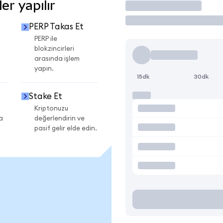
r yapılır
İşlem Yap
PERP Takas Et
PERP ile
blokzincirleri
arasında işlem
yapın.
15dk
30dk
Stake Et
Kriptonuzu
a
değerlendirin ve
pasif gelir elde edin.