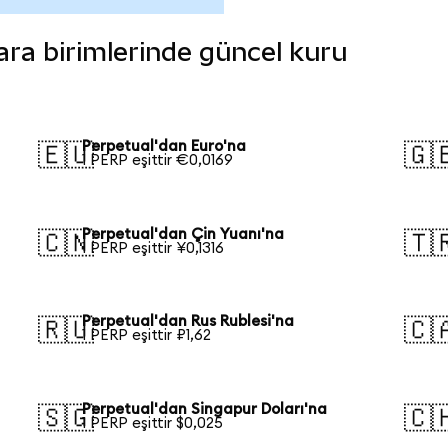
para birimlerinde güncel kuru
Perpetual'dan Euro'na
🇪🇺
🇬
1 PERP eşittir €0,0169
Perpetual'dan Çin Yuanı'na
🇨🇳
🇹
1 PERP eşittir ¥0,1316
Perpetual'dan Rus Rublesi'na
🇷🇺
🇨
1 PERP eşittir ₽1,62
Perpetual'dan Singapur Doları'na
🇸🇬
🇨
1 PERP eşittir $0,025