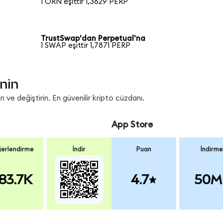
1 ORN eşittir 1,3629 PERP
TrustSwap'dan Perpetual'na
1 SWAP eşittir 1,7871 PERP
nin
 ve değiştirin. En güvenilir kripto cüzdanı.
App Store
erlendirme
İndir
Puan
İndirme
83.7K
4.7
50M