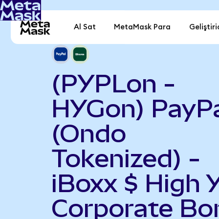
Al Sat
MetaMask Para
Geliştiri
(PYPLon -
HYGon) PayPa
(Ondo
Tokenized) -
iBoxx $ High Y
Corporate Bo