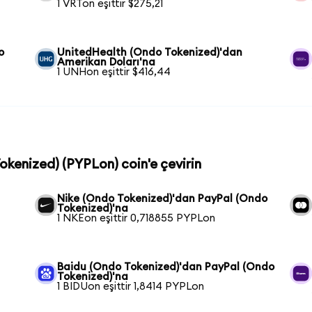
1 VRTon eşittir $275,21
o
UnitedHealth (Ondo Tokenized)'dan
Amerikan Doları'na
1 UNHon eşittir $416,44
okenized) (PYPLon) coin'e çevirin
Nike (Ondo Tokenized)'dan PayPal (Ondo
Tokenized)'na
1 NKEon eşittir 0,718855 PYPLon
Baidu (Ondo Tokenized)'dan PayPal (Ondo
Tokenized)'na
1 BIDUon eşittir 1,8414 PYPLon