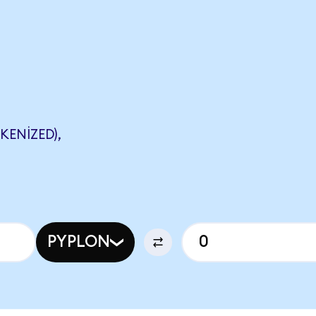
KENIZED),
PYPLON