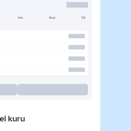
1sa
4sa
1G
el kuru