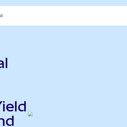
ci
l
ield
nd