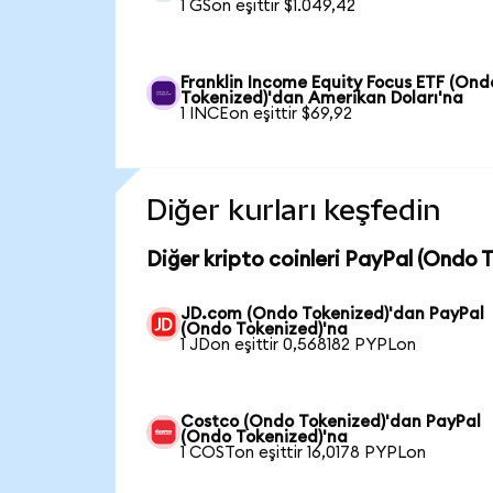
1 GSon eşittir $1.049,42
Franklin Income Equity Focus ETF (Ond
Tokenized)'dan Amerikan Doları'na
1 INCEon eşittir $69,92
Diğer kurları keşfedin
Diğer kripto coinleri PayPal (Ondo T
JD.com (Ondo Tokenized)'dan PayPal
(Ondo Tokenized)'na
1 JDon eşittir 0,568182 PYPLon
Costco (Ondo Tokenized)'dan PayPal
(Ondo Tokenized)'na
1 COSTon eşittir 16,0178 PYPLon