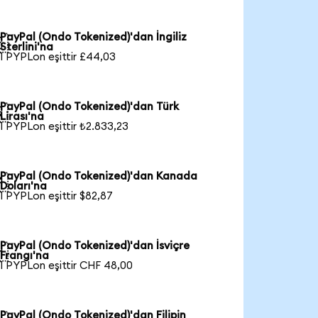
PayPal (Ondo Tokenized)'dan İngiliz

Sterlini'na
1 PYPLon eşittir £44,03
PayPal (Ondo Tokenized)'dan Türk

Lirası'na
1 PYPLon eşittir ₺2.833,23
PayPal (Ondo Tokenized)'dan Kanada

Doları'na
1 PYPLon eşittir $82,87
PayPal (Ondo Tokenized)'dan İsviçre

Frangı'na
1 PYPLon eşittir CHF 48,00
PayPal (Ondo Tokenized)'dan Filipin