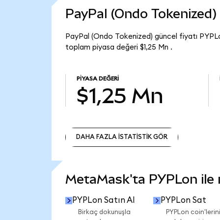
PayPal (Ondo Tokenized)
PayPal (Ondo Tokenized) güncel fiyatı PYPL
toplam piyasa değeri $1,25 Mn .
PIYASA DEĞERI
$1,25 Mn
DAHA FAZLA İSTATİSTİK GÖR
DAHA FAZLA İSTATİSTİK GÖR
MetaMask'ta PYPLon ile ne
PYPLon Satın Al
PYPLon Sat
Birkaç dokunuşla
PYPLon coin'lerini