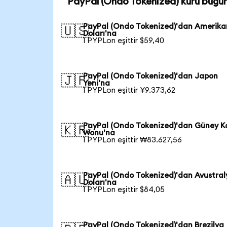
PayPal (Ondo Tokenized) kuru bugü
PayPal (Ondo Tokenized)'dan Amerika
🇺🇸
Doları'na
1 PYPLon eşittir $59,40
PayPal (Ondo Tokenized)'dan Japon
🇯🇵
Yeni'na
1 PYPLon eşittir ¥9.373,62
PayPal (Ondo Tokenized)'dan Güney K
🇰🇷
Wonu'na
1 PYPLon eşittir ₩83.627,56
PayPal (Ondo Tokenized)'dan Avustral
🇦🇺
Doları'na
1 PYPLon eşittir $84,05
PayPal (Ondo Tokenized)'dan Brezilya