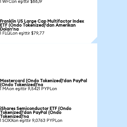
1 WFCon eşittir $88,19
Franklin US Large Cap Multifactor Index
ETF (Ondo Tokenized)'dan Amerikan
Doları'na
1 FLQLon eşittir $79,77
Mastercard (Ondo Tokenized)'dan PayPal
(Ondo Tokenized)'na
1 MAon eşittir 9,5421 PYPLon
iShares Semiconductor ETF (Ondo
Tokenized)'dan PayPal (Ondo
Tokenized)'na
1 SOXXon eşittir 9,0763 PYPLon