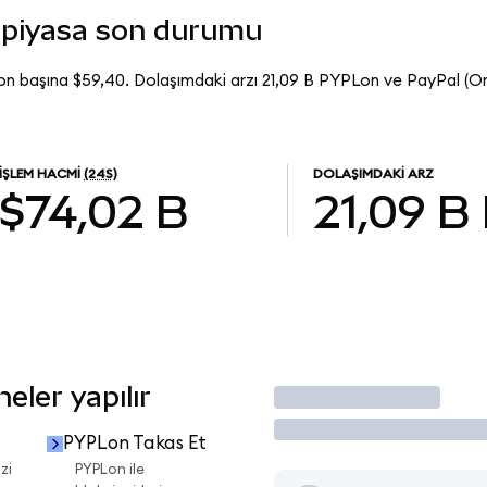
 piyasa son durumu
on başına $59,40. Dolaşımdaki arzı 21,09 B PYPLon ve PayPal (
İŞLEM HACMI
(24S)
DOLAŞIMDAKI ARZ
$74,02 B
21,09 B
ler yapılır
İşlem Yap
PYPLon Takas Et
zi
PYPLon ile