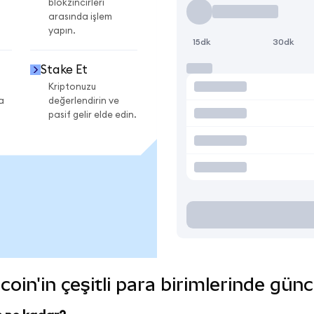
blokzincirleri
arasında işlem
yapın.
15dk
30dk
Stake Et
Kriptonuzu
a
değerlendirin ve
pasif gelir elde edin.
oin'in çeşitli para birimlerinde günc