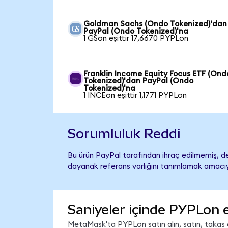
Goldman Sachs (Ondo Tokenized)'dan
PayPal (Ondo Tokenized)'na
1 GSon eşittir 17,6670 PYPLon
Franklin Income Equity Focus ETF (Ond
Tokenized)'dan PayPal (Ondo
Tokenized)'na
1 INCEon eşittir 1,1771 PYPLon
Sorumluluk Reddi
Bu ürün PayPal tarafından ihraç edilmemiş, des
dayanak referans varlığını tanımlamak amacıyl
Saniyeler içinde PYPLon 
MetaMask'ta PYPLon satın alın, satın, takas ed