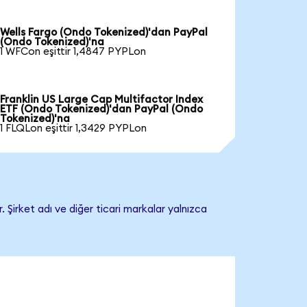
Wells Fargo (Ondo Tokenized)'dan PayPal
(Ondo Tokenized)'na
1 WFCon eşittir 1,4847 PYPLon
Franklin US Large Cap Multifactor Index
ETF (Ondo Tokenized)'dan PayPal (Ondo
Tokenized)'na
1 FLQLon eşittir 1,3429 PYPLon
 Şirket adı ve diğer ticari markalar yalnızca