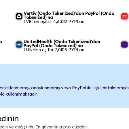
Vertiv (Ondo Tokenized)'dan PayPal (Ondo
Tokenized)'na
1 VRTon eşittir 4,6332 PYPLon
o
UnitedHealth (Ondo Tokenized)'dan
PayPal (Ondo Tokenized)'na
1 UNHon eşittir 7,0108 PYPLon
teklenmemiş, onaylanmamış veya PayPal ile ilişkilendirilmemiştir.
a kullanılmaktadır.
edinin
in ve değiştirin. En güvenilir kripto cüzdanı.