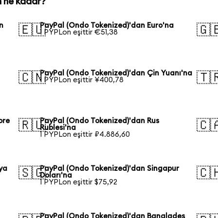
n ne kadar?
n
PayPal (Ondo Tokenized)'dan Euro'na
🇪🇺
🇬
1 PYPLon eşittir €51,38
PayPal (Ondo Tokenized)'dan Çin Yuanı'na
🇨🇳
🇹
1 PYPLon eşittir ¥400,78
ore
PayPal (Ondo Tokenized)'dan Rus
🇷🇺
🇨
Rublesi'na
1 PYPLon eşittir ₽4.886,60
ya
PayPal (Ondo Tokenized)'dan Singapur
🇸🇬
🇨
Doları'na
1 PYPLon eşittir $75,92
PayPal (Ondo Tokenized)'dan Bangladeş