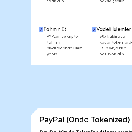
satın alın.
nakde çevirin.
Tahmin Et
Vadeli İşlemler
PYPLon ve kripto
50x kaldıraca
tahmin
kadar token'lard
piyasalarında işlem
uzun veya kısa
yapın.
pozisyon alın.
PayPal (Ondo Tokenized) c