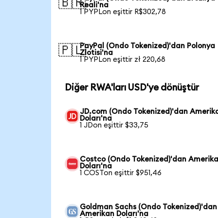
🇧🇷
Reali'na
1 PYPLon eşittir R$302,78
PayPal (Ondo Tokenized)'dan Polonya
🇵🇱
Zlotisi'na
1 PYPLon eşittir zł 220,68
Diğer RWA'ları USD'ye dönüştür
JD.com (Ondo Tokenized)'dan Amerik
Doları'na
1 JDon eşittir $33,75
Costco (Ondo Tokenized)'dan Amerik
Doları'na
1 COSTon eşittir $951,46
Goldman Sachs (Ondo Tokenized)'dan
Amerikan Doları'na