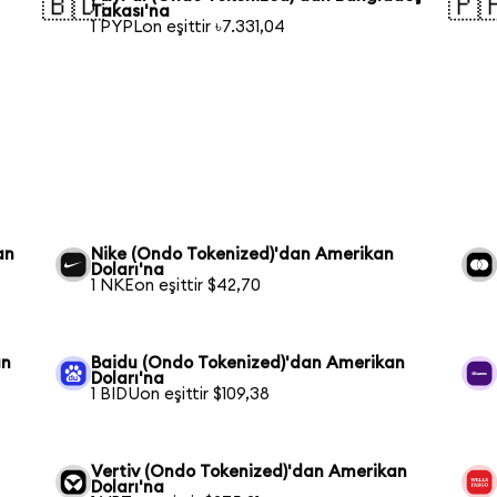
🇧🇩
🇵
Takası'na
1 PYPLon eşittir ৳7.331,04
an
Nike (Ondo Tokenized)'dan Amerikan
Doları'na
1 NKEon eşittir $42,70
an
Baidu (Ondo Tokenized)'dan Amerikan
Doları'na
1 BIDUon eşittir $109,38
Vertiv (Ondo Tokenized)'dan Amerikan
Doları'na