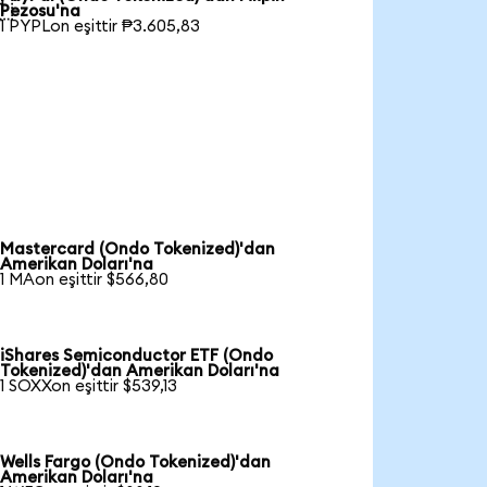

Pezosu'na
1 PYPLon eşittir ₱3.605,83
Mastercard (Ondo Tokenized)'dan
Amerikan Doları'na
1 MAon eşittir $566,80
iShares Semiconductor ETF (Ondo
Tokenized)'dan Amerikan Doları'na
1 SOXXon eşittir $539,13
Wells Fargo (Ondo Tokenized)'dan
Amerikan Doları'na