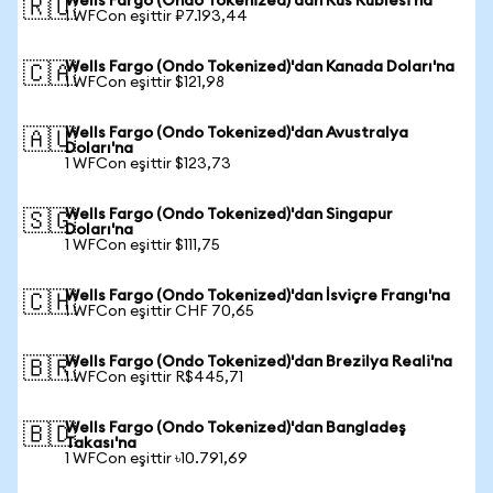
Wells Fargo (Ondo Tokenized)'dan Rus Rublesi'na
🇷🇺
1 WFCon eşittir ₽7.193,44
Wells Fargo (Ondo Tokenized)'dan Kanada Doları'na
🇨🇦
1 WFCon eşittir $121,98
Wells Fargo (Ondo Tokenized)'dan Avustralya
🇦🇺
Doları'na
1 WFCon eşittir $123,73
Wells Fargo (Ondo Tokenized)'dan Singapur
🇸🇬
Doları'na
1 WFCon eşittir $111,75
Wells Fargo (Ondo Tokenized)'dan İsviçre Frangı'na
🇨🇭
1 WFCon eşittir CHF 70,65
Wells Fargo (Ondo Tokenized)'dan Brezilya Reali'na
🇧🇷
1 WFCon eşittir R$445,71
Wells Fargo (Ondo Tokenized)'dan Bangladeş
🇧🇩
Takası'na
1 WFCon eşittir ৳10.791,69