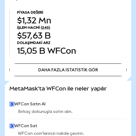
PIYASA DEĞERI
$1,32 Mn
İŞLEM HACMI
(24S)
$57,63 B
DOLAŞIMDAKI ARZ
15,05 B
WFCon
DAHA FAZLA İSTATİSTİK GÖR
DAHA FAZLA İSTATİSTİK GÖR
MetaMask'ta WFCon ile neler yapılır
WFCon Satın Al
Birkaç dokunuşla satın alın.
WFCon Sat
WFCon coin'lerinizi nakde çevirin.