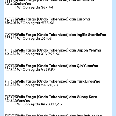
Wells Fargo (Ondo Tokenized)'dan Amerikan
🇺🇸
Doları'na
1 WFCon eşittir $87,44
Wells Fargo (Ondo Tokenized)'dan Euro'na
🇪🇺
1 WFCon eşittir €75,66
Wells Fargo (Ondo Tokenized)'dan İngiliz Sterlini'na
🇬🇧
1 WFCon eşittir £64,81
Wells Fargo (Ondo Tokenized)'dan Japon Yeni'na
🇯🇵
1 WFCon eşittir ¥13.798,66
Wells Fargo (Ondo Tokenized)'dan Çin Yuanı'na
🇨🇳
1 WFCon eşittir ¥589,97
Wells Fargo (Ondo Tokenized)'dan Türk Lirası'na
🇹🇷
1 WFCon eşittir ₺4.170,73
Wells Fargo (Ondo Tokenized)'dan Güney Kore
🇰🇷
Wonu'na
1 WFCon eşittir ₩123.107,63