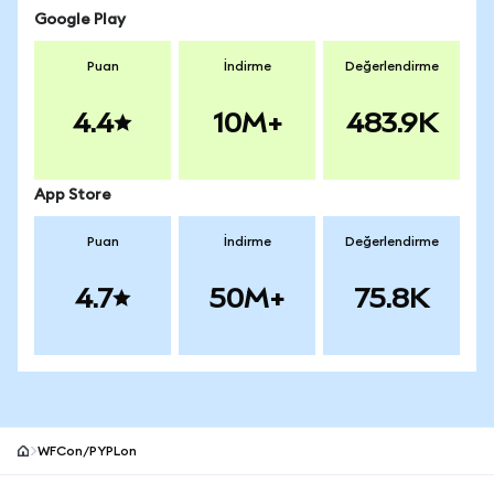
Google Play
Puan
İndirme
Değerlendirme
4.4
10M+
483.9K
App Store
Puan
İndirme
Değerlendirme
4.7
50M+
75.8K
WFCon/PYPLon
MetaMask site alt bilgisi