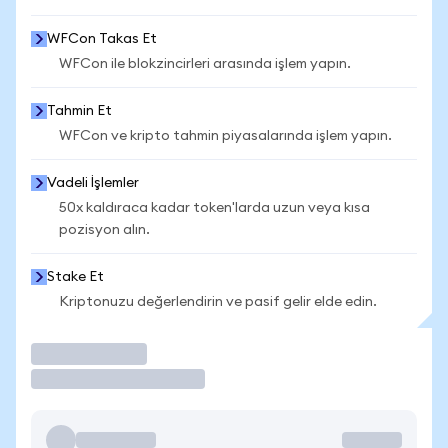
WFCon Takas Et
WFCon ile blokzincirleri arasında işlem yapın.
Tahmin Et
WFCon ve kripto tahmin piyasalarında işlem yapın.
Vadeli İşlemler
50x kaldıraca kadar token'larda uzun veya kısa
pozisyon alın.
Stake Et
Kriptonuzu değerlendirin ve pasif gelir elde edin.
İşlem Yap