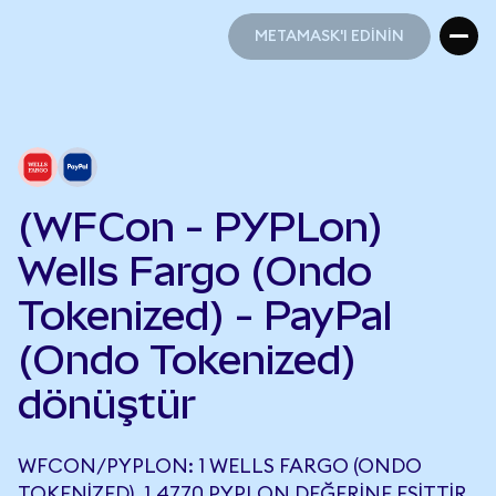
METAMASK'I EDİNİN
METAMASK'I EDİNİN
(WFCon - PYPLon)
Wells Fargo (Ondo
Tokenized) - PayPal
(Ondo Tokenized)
dönüştür
WFCON/PYPLON: 1 WELLS FARGO (ONDO
TOKENIZED), 1,4770 PYPLON DEĞERINE EŞITTIR