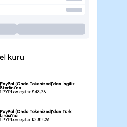
el kuru
PayPal (Ondo Tokenized)'dan İngiliz

Sterlini'na
1 PYPLon eşittir £43,78
PayPal (Ondo Tokenized)'dan Türk

Lirası'na
1 PYPLon eşittir ₺2.812,26