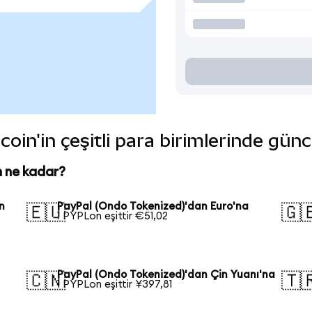
oin'in çeşitli para birimlerinde günc
n ne kadar?
n
PayPal (Ondo Tokenized)'dan Euro'na
🇪🇺
🇬
1 PYPLon eşittir €51,02
PayPal (Ondo Tokenized)'dan Çin Yuanı'na
🇨🇳
🇹
1 PYPLon eşittir ¥397,81