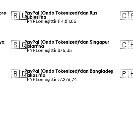
ore
PayPal (Ondo Tokenized)'dan Rus
🇷🇺
🇨
Rublesi'na
1 PYPLon eşittir ₽4.811,06
ya
PayPal (Ondo Tokenized)'dan Singapur
🇸🇬
🇨
Doları'na
1 PYPLon eşittir $75,35
PayPal (Ondo Tokenized)'dan Bangladeş
🇧🇩
🇵
Takası'na
1 PYPLon eşittir ৳7.276,74