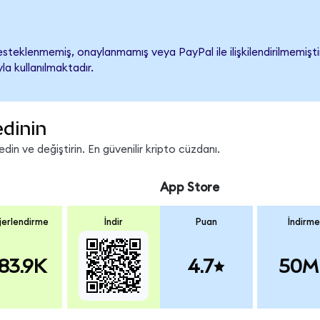
teklenmemiş, onaylanmamış veya PayPal ile ilişkilendirilmemiştir.
a kullanılmaktadır.
edinin
in ve değiştirin. En güvenilir kripto cüzdanı.
App Store
erlendirme
İndir
Puan
İndirme
83.9K
4.7
50M