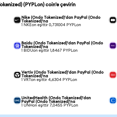
okenized) (PYPLon) coin'e çevirin
Nike (Ondo Tokenized)'dan PayPal (Ondo
Tokenized)'na
1 NKEon eşittir 0,731004 PYPLon
Baidu (Ondo Tokenized)'dan PayPal (Ondo
Tokenized)'na
1 BIDUon eşittir 1,8467 PYPLon
Vertiv (Ondo Tokenized)'dan PayPal (Ondo
Tokenized)'na
1 VRTon eşittir 4,6304 PYPLon
UnitedHealth (Ondo Tokenized)'dan
PayPal (Ondo Tokenized)'na
1 UNHon eşittir 7,0455 PYPLon