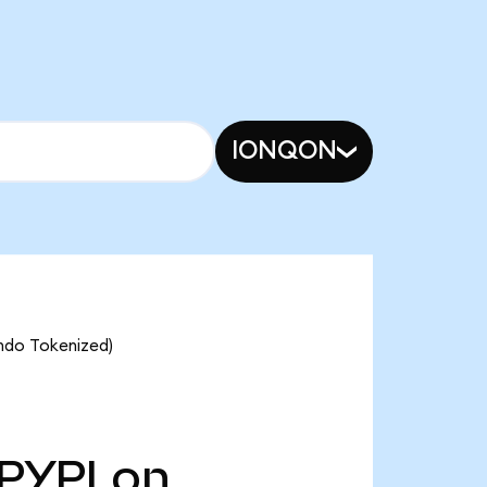
IONQON
Ondo Tokenized)
PYPLon