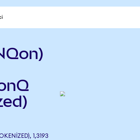
ci
NQon)
IonQ
zed)
ENIZED), 1,3193