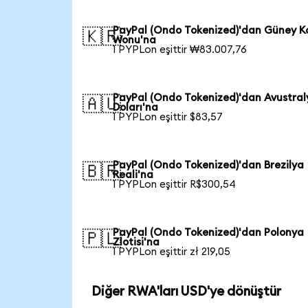
PayPal (Ondo Tokenized)'dan Güney K
🇰🇷
Wonu'na
1 PYPLon eşittir ₩83.007,76
PayPal (Ondo Tokenized)'dan Avustral
🇦🇺
Doları'na
1 PYPLon eşittir $83,57
PayPal (Ondo Tokenized)'dan Brezilya
🇧🇷
Reali'na
1 PYPLon eşittir R$300,54
PayPal (Ondo Tokenized)'dan Polonya
🇵🇱
Zlotisi'na
1 PYPLon eşittir zł 219,05
Diğer RWA'ları USD'ye dönüştür