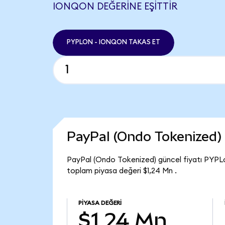
IONQON DEĞERINE EŞITTIR
PYPLON - IONQON TAKAS ET
PayPal (Ondo Tokenized)
PayPal (Ondo Tokenized) güncel fiyatı PYPL
toplam piyasa değeri $1,24 Mn .
PIYASA DEĞERI
$1,24 Mn