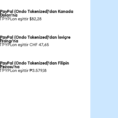
PayPal (Ondo Tokenized)'dan Kanada

Doları'na
1 PYPLon eşittir $82,28
PayPal (Ondo Tokenized)'dan İsviçre

Frangı'na
1 PYPLon eşittir CHF 47,65
PayPal (Ondo Tokenized)'dan Filipin

Pezosu'na
1 PYPLon eşittir ₱3.579,18