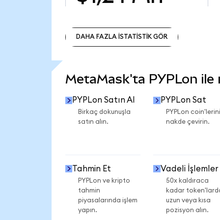
DAHA FAZLA İSTATİSTİK GÖR
DAHA FAZLA İSTATİSTİK GÖR
MetaMask'ta PYPLon ile ne
PYPLon Satın Al
PYPLon Sat
Birkaç dokunuşla
PYPLon coin'lerini
satın alın.
nakde çevirin.
Tahmin Et
Vadeli İşlemler
PYPLon ve kripto
50x kaldıraca
tahmin
kadar token'lard
piyasalarında işlem
uzun veya kısa
yapın.
pozisyon alın.