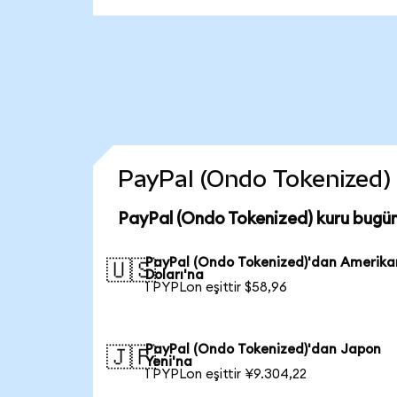
PayPal (Ondo Tokenized) c
PayPal (Ondo Tokenized) kuru bugü
PayPal (Ondo Tokenized)'dan Amerika
🇺🇸
Doları'na
1 PYPLon eşittir $58,96
PayPal (Ondo Tokenized)'dan Japon
🇯🇵
Yeni'na
1 PYPLon eşittir ¥9.304,22