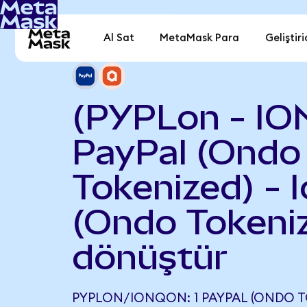
Al Sat
MetaMask Para
Geliştiri
(PYPLon - IO
PayPal (Ondo
Tokenized) - 
(Ondo Tokeni
dönüştür
PYPLON/IONQON: 1 PAYPAL (ONDO TOK