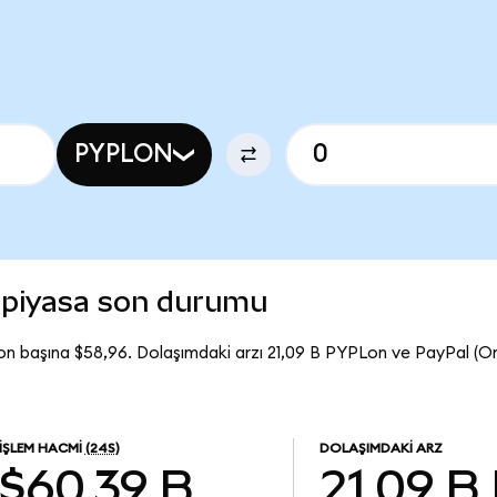
PYPLON
 piyasa son durumu
on başına $58,96. Dolaşımdaki arzı 21,09 B PYPLon ve PayPal (
İŞLEM HACMI
(24S)
DOLAŞIMDAKI ARZ
$60,39 B
21,09 B