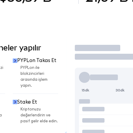
ler yapılır
İşlem Yap
PYPLon Takas Et
zi
PYPLon ile
blokzincirleri
arasında işlem
yapın.
15dk
30dk
Stake Et
Kriptonuzu
a
değerlendirin ve
pasif gelir elde edin.