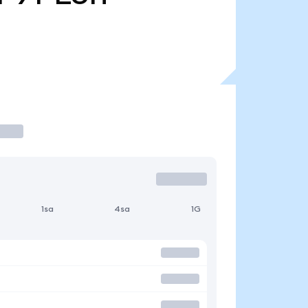
1sa
4sa
1G