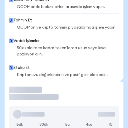
QCOMon ile blokzincirleri arasında işlem yapın.
Tahmin Et
QCOMon ve kripto tahmin piyasalarında işlem yapın.
Vadeli İşlemler
50x kaldıraca kadar token'larda uzun veya kısa
pozisyon alın.
Stake Et
Kriptonuzu değerlendirin ve pasif gelir elde edin.
İşlem Yap
15dk
30dk
1sa
4sa
1G