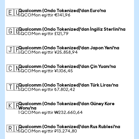
Qualcomm (Ondo Tokenized)'dan Euro'na
🇪🇺
1 QCOMon eşittir €141,96
Qualcomm (Ondo Tokenized)'dan İngiliz Sterlini'na
🇬🇧
1 QCOMon eşittir £121,79
Qualcomm (Ondo Tokenized)'dan Japon Yeni'na
🇯🇵
1 QCOMon eşittir ¥25.858,94
Qualcomm (Ondo Tokenized)'dan Çin Yuanı'na
🇨🇳
1 QCOMon eşittir ¥1.106,45
Qualcomm (Ondo Tokenized)'dan Türk Lirası'na
🇹🇷
1 QCOMon eşittir ₺7.802,42
Qualcomm (Ondo Tokenized)'dan Güney Kore
🇰🇷
Wonu'na
1 QCOMon eşittir ₩232.660,64
Qualcomm (Ondo Tokenized)'dan Rus Rublesi'na
🇷🇺
1 QCOMon eşittir ₽13.274,80