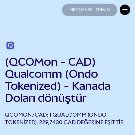
METAMASK'I EDİNİN
METAMASK'I EDİNİN
(QCOMon - CAD)
Qualcomm (Ondo
Tokenized) - Kanada
Doları dönüştür
QCOMON/CAD: 1 QUALCOMM (ONDO
TOKENIZED), 229,7430 CAD DEĞERINE EŞITTIR