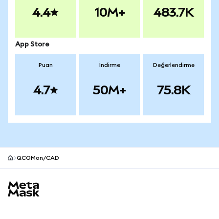
4.4
10M+
483.7K
App Store
Puan
İndirme
Değerlendirme
4.7
50M+
75.8K
QCOMon/CAD
MetaMask site alt bilgisi