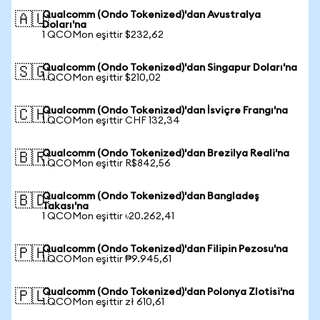
Qualcomm (Ondo Tokenized)'dan Avustralya
🇦🇺
Doları'na
1 QCOMon eşittir $232,62
Qualcomm (Ondo Tokenized)'dan Singapur Doları'na
🇸🇬
1 QCOMon eşittir $210,02
Qualcomm (Ondo Tokenized)'dan İsviçre Frangı'na
🇨🇭
1 QCOMon eşittir CHF 132,34
Qualcomm (Ondo Tokenized)'dan Brezilya Reali'na
🇧🇷
1 QCOMon eşittir R$842,56
Qualcomm (Ondo Tokenized)'dan Bangladeş
🇧🇩
Takası'na
1 QCOMon eşittir ৳20.262,41
Qualcomm (Ondo Tokenized)'dan Filipin Pezosu'na
🇵🇭
1 QCOMon eşittir ₱9.945,61
Qualcomm (Ondo Tokenized)'dan Polonya Zlotisi'na
🇵🇱
1 QCOMon eşittir zł 610,61