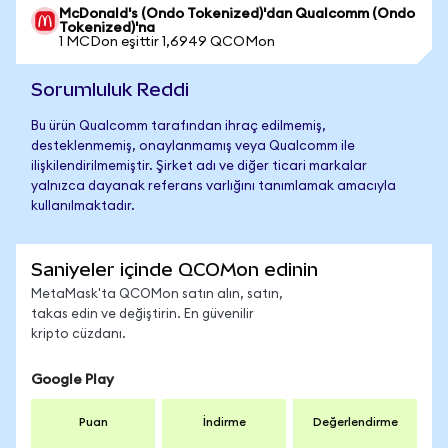
McDonald's (Ondo Tokenized)'dan Qualcomm (Ondo
Tokenized)'na
1 MCDon eşittir 1,6949 QCOMon
Sorumluluk Reddi
Bu ürün Qualcomm tarafından ihraç edilmemiş,
desteklenmemiş, onaylanmamış veya Qualcomm ile
ilişkilendirilmemiştir. Şirket adı ve diğer ticari markalar
yalnızca dayanak referans varlığını tanımlamak amacıyla
kullanılmaktadır.
Saniyeler içinde QCOMon edinin
MetaMask'ta QCOMon satın alın, satın,
takas edin ve değiştirin. En güvenilir
kripto cüzdanı.
Google Play
Puan
İndirme
Değerlendirme