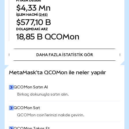
PIYASA DEĞERI
$4,33 Mn
İŞLEM HACMI
(24S)
$577,10 B
DOLAŞIMDAKI ARZ
18,85 B
QCOMon
DAHA FAZLA İSTATİSTİK GÖR
DAHA FAZLA İSTATİSTİK GÖR
MetaMask'ta QCOMon ile neler yapılır
QCOMon Satın Al
Birkaç dokunuşla satın alın.
QCOMon Sat
QCOMon coin'lerinizi nakde çevirin.
QCOMon Takas Et