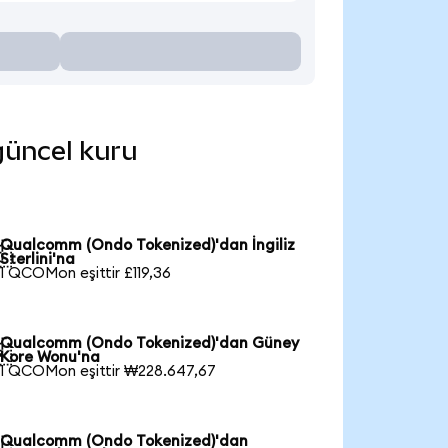
güncel kuru
Qualcomm (Ondo Tokenized)'dan İngiliz

Sterlini'na
1 QCOMon eşittir £119,36
Qualcomm (Ondo Tokenized)'dan Güney

Kore Wonu'na
1 QCOMon eşittir ₩228.647,67
Qualcomm (Ondo Tokenized)'dan