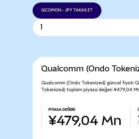
QCOMON - JPY TAKAS ET
Qualcomm (Ondo Tokeniz
Qualcomm (Ondo Tokenized) güncel fiyatı 
Tokenized) toplam piyasa değeri ¥479,04 Mn
PIYASA DEĞERI
¥479,04 Mn