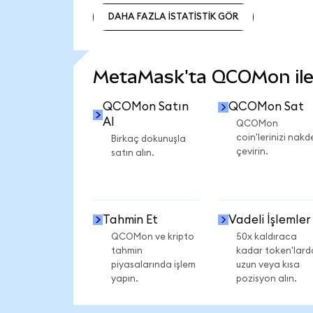
DAHA FAZLA İSTATİSTİK GÖR
DAHA FAZLA İSTATİSTİK GÖR
MetaMask'ta QCOMon ile n
QCOMon Satın
QCOMon Sat
Al
QCOMon
coin'lerinizi nakd
Birkaç dokunuşla
çevirin.
satın alın.
Tahmin Et
Vadeli İşlemler
QCOMon ve kripto
50x kaldıraca
tahmin
kadar token'lard
piyasalarında işlem
uzun veya kısa
yapın.
pozisyon alın.