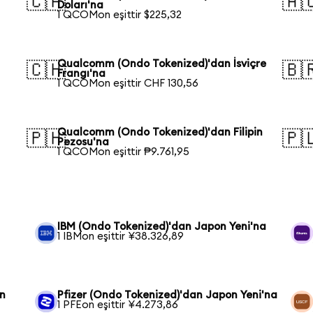
🇨🇦
🇦
Doları'na
1 QCOMon eşittir $225,32
Qualcomm (Ondo Tokenized)'dan İsviçre
🇨🇭
🇧
Frangı'na
1 QCOMon eşittir CHF 130,56
Qualcomm (Ondo Tokenized)'dan Filipin
🇵🇭
🇵
Pezosu'na
1 QCOMon eşittir ₱9.761,95
IBM (Ondo Tokenized)'dan Japon Yeni'na
1 IBMon eşittir ¥38.326,89
n
Pfizer (Ondo Tokenized)'dan Japon Yeni'na
1 PFEon eşittir ¥4.273,86