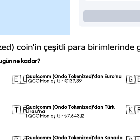
) coin'in çeşitli para birimlerinde 
ugün ne kadar?
Qualcomm (Ondo Tokenized)'dan Euro'na
🇪🇺
🇬
1 QCOMon eşittir €139,39
Qualcomm (Ondo Tokenized)'dan Türk
🇹🇷
🇰
Lirası'na
1 QCOMon eşittir ₺7.643,12
Qualcomm (Ondo Tokenized)'dan Kanada