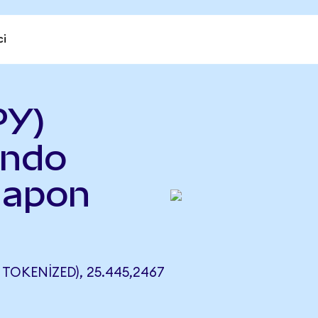
ci
PY)
ndo
Japon
KENIZED), 25.445,2467