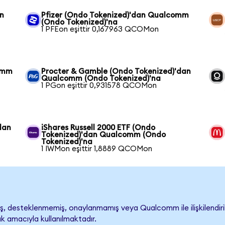
n
Pfizer (Ondo Tokenized)'dan Qualcomm
(Ondo Tokenized)'na
1 PFEon eşittir 0,167963 QCOMon
comm
Procter & Gamble (Ondo Tokenized)'dan
Qualcomm (Ondo Tokenized)'na
1 PGon eşittir 0,931578 QCOMon
dan
iShares Russell 2000 ETF (Ondo
Tokenized)'dan Qualcomm (Ondo
Tokenized)'na
1 IWMon eşittir 1,8889 QCOMon
 desteklenmemiş, onaylanmamış veya Qualcomm ile ilişkilendirilme
k amacıyla kullanılmaktadır.