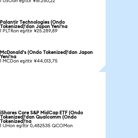
1 USOon eşittir ¥18.250,22
Palantir Technologies (Ondo
Tokenized)'dan Japon Yeni'na
1 PLTRon eşittir ¥25.289,89
McDonald's (Ondo Tokenized)'dan Japon
Yeni'na
1 MCDon eşittir ¥44.013,75
iShares Core S&P MidCap ETF (Ondo
Tokenized)'dan Qualcomm (Ondo
Tokenized)'na
1 IJHon eşittir 0,482535 QCOMon