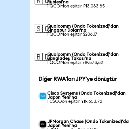
🇷🇺
Rublesi'na
1 QCOMon eşittir ₽13.083,85
Qualcomm (Ondo Tokenized)'dan
🇸🇬
Singapur Doları'na
1 QCOMon eşittir $206,17
Qualcomm (Ondo Tokenized)'dan
🇧🇩
Bangladeş Takası'na
1 QCOMon eşittir ৳19.878,82
Diğer RWA'ları JPY'ye dönüştür
Cisco Systems (Ondo Tokenized)'dan
Japon Yeni'na
1 CSCOon eşittir ¥19.653,72
JPMorgan Chase (Ondo Tokenized)'da
Japon Yeni'na