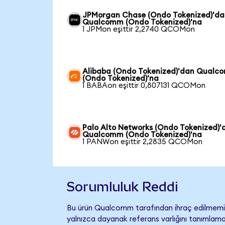
JPMorgan Chase (Ondo Tokenized)'da
Qualcomm (Ondo Tokenized)'na
1 JPMon eşittir 2,2740 QCOMon
Alibaba (Ondo Tokenized)'dan Qual
(Ondo Tokenized)'na
1 BABAon eşittir 0,807131 QCOMon
Palo Alto Networks (Ondo Tokenized)'
Qualcomm (Ondo Tokenized)'na
1 PANWon eşittir 2,2835 QCOMon
Sorumluluk Reddi
Bu ürün Qualcomm tarafından ihraç edilmemiş,
yalnızca dayanak referans varlığını tanımlama