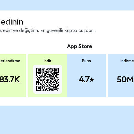
edinin
din ve değiştirin. En güvenilir kripto cüzdanı.
App Store
erlendirme
İndir
Puan
İndirme
83.7K
4.7
50M