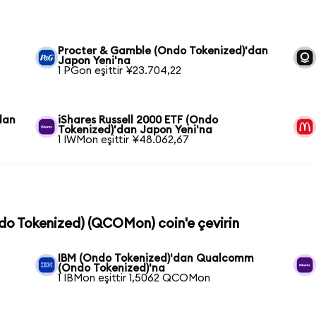
Procter & Gamble (Ondo Tokenized)'dan
Japon Yeni'na
1 PGon eşittir ¥23.704,22
dan
iShares Russell 2000 ETF (Ondo
Tokenized)'dan Japon Yeni'na
1 IWMon eşittir ¥48.062,67
do Tokenized) (QCOMon) coin'e çevirin
IBM (Ondo Tokenized)'dan Qualcomm
(Ondo Tokenized)'na
1 IBMon eşittir 1,5062 QCOMon