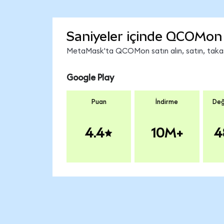
Saniyeler içinde QCOMon 
MetaMask'ta QCOMon satın alın, satın, takas e
Google Play
Puan
İndirme
Değ
4.4
10M+
4