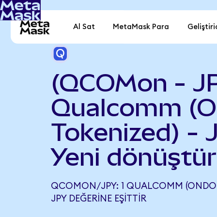
Al Sat
MetaMask Para
Geliştiri
(QCOMon - J
Qualcomm (O
Tokenized) - 
Yeni dönüştür
QCOMON/JPY: 1 QUALCOMM (ONDO TO
JPY DEĞERINE EŞITTIR