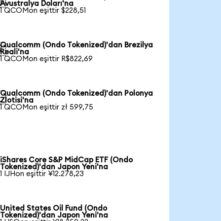

Avustralya Doları'na
1 QCOMon eşittir $228,51
Qualcomm (Ondo Tokenized)'dan Brezilya

Reali'na
1 QCOMon eşittir R$822,69
Qualcomm (Ondo Tokenized)'dan Polonya

Zlotisi'na
1 QCOMon eşittir zł 599,75
iShares Core S&P MidCap ETF (Ondo
Tokenized)'dan Japon Yeni'na
1 IJHon eşittir ¥12.278,23
United States Oil Fund (Ondo
Tokenized)'dan Japon Yeni'na