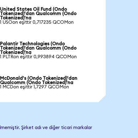
United States Oil Fund (Ondo
Tokenized)'dan Qualcomm (Ondo
Tokenized)'na
1 USOon eşittir 0,717235 QCOMon
Palantir Technologies (Ondo
Tokenized)'dan Qualcomm (Ondo
Tokenized)'na
1 PLTRon eşittir 0,993894 QCOMon
McDonald's (Ondo Tokenized)'dan
Qualcomm (Ondo Tokenized)'na
1 MCDon eşittir 1,7297 QCOMon
miştir. Şirket adı ve diğer ticari markalar