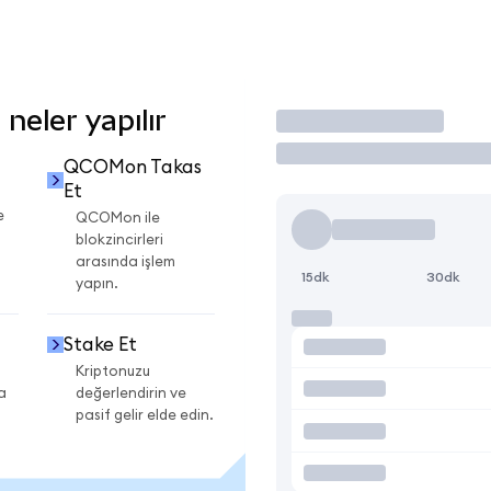
eler yapılır
İşlem Yap
QCOMon Takas
Et
e
QCOMon ile
blokzincirleri
arasında işlem
15dk
30dk
yapın.
Stake Et
Kriptonuzu
a
değerlendirin ve
pasif gelir elde edin.