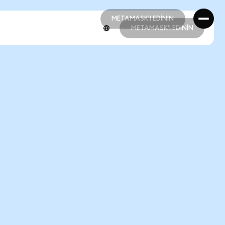
METAMASK'I EDİNİN
METAMASK'I EDİNİN
METAMASK'I EDİNİN
METAMASK'I EDİNİN