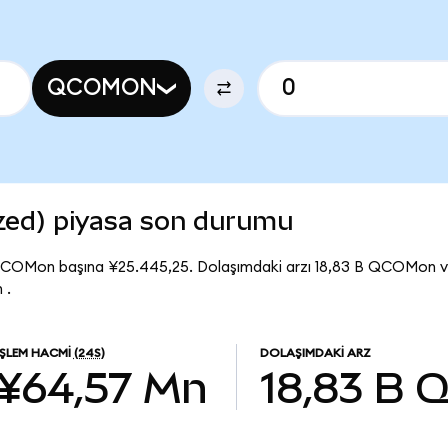
QCOMON
ed) piyasa son durumu
QCOMon başına ¥25.445,25. Dolaşımdaki arzı 18,83 B QCOMon
 .
İŞLEM HACMI
(24S)
DOLAŞIMDAKI ARZ
¥64,57 Mn
18,83 B
Q