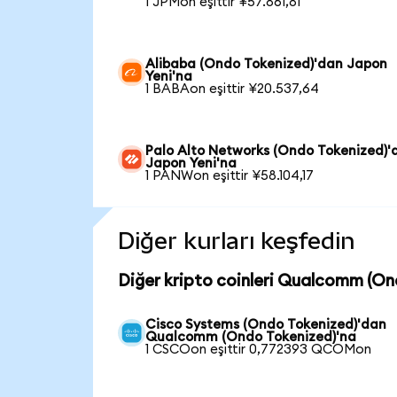
1 JPMon eşittir ¥57.861,81
Alibaba (Ondo Tokenized)'dan Japon
Yeni'na
1 BABAon eşittir ¥20.537,64
Palo Alto Networks (Ondo Tokenized)'
Japon Yeni'na
1 PANWon eşittir ¥58.104,17
Diğer kurları keşfedin
Diğer kripto coinleri Qualcomm (On
Cisco Systems (Ondo Tokenized)'dan
Qualcomm (Ondo Tokenized)'na
1 CSCOon eşittir 0,772393 QCOMon