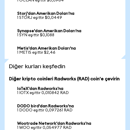
1 OCEAN eşittir $0,0964
Storj'dan Amerikan Doları'na
1 STORJ eşittir $0,0449
Synapse'dan Amerikan Doları'na
1 SYN eşittir $0,1088
Metis'dan Amerikan Doları'na
1 METIS eşittir $2,46
Diğer kurları keşfedin
Diğer kripto coinleri Radworks (RAD) coin'e çevirin
IoTeX'dan Radworks'na
1 IOTX eşittir 0,010842 RAD
DODO bird'dan Radworks'na
1 DODO eşittir 0,097261 RAD
Wootrade Network'dan Radworks'na
1 WOO eşittir 0,054977 RAD