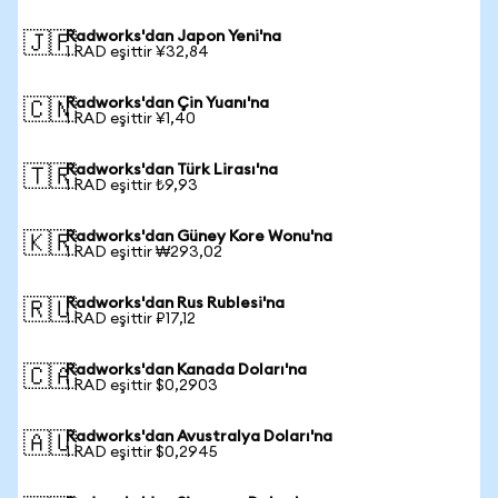
Radworks'dan Japon Yeni'na
🇯🇵
1 RAD eşittir ¥32,84
Radworks'dan Çin Yuanı'na
🇨🇳
1 RAD eşittir ¥1,40
Radworks'dan Türk Lirası'na
🇹🇷
1 RAD eşittir ₺9,93
Radworks'dan Güney Kore Wonu'na
🇰🇷
1 RAD eşittir ₩293,02
Radworks'dan Rus Rublesi'na
🇷🇺
1 RAD eşittir ₽17,12
Radworks'dan Kanada Doları'na
🇨🇦
1 RAD eşittir $0,2903
Radworks'dan Avustralya Doları'na
🇦🇺
1 RAD eşittir $0,2945