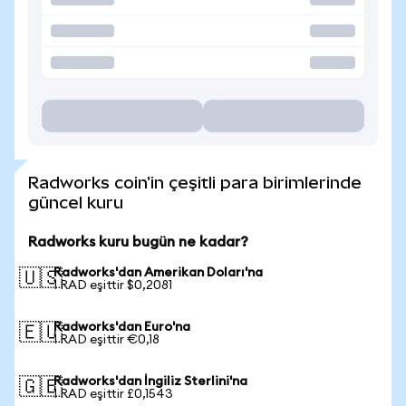
Radworks coin'in çeşitli para birimlerinde
güncel kuru
Radworks kuru bugün ne kadar?
Radworks'dan Amerikan Doları'na
🇺🇸
1 RAD eşittir $0,2081
Radworks'dan Euro'na
🇪🇺
1 RAD eşittir €0,18
Radworks'dan İngiliz Sterlini'na
🇬🇧
1 RAD eşittir £0,1543