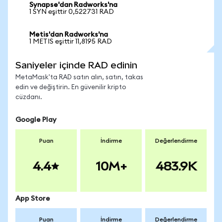
Synapse'dan Radworks'na
1 SYN eşittir 0,522731 RAD
Metis'dan Radworks'na
1 METIS eşittir 11,8195 RAD
Saniyeler içinde RAD edinin
MetaMask'ta RAD satın alın, satın, takas
edin ve değiştirin. En güvenilir kripto
cüzdanı.
Google Play
Puan
İndirme
Değerlendirme
4.4
10M+
483.9K
App Store
Puan
İndirme
Değerlendirme