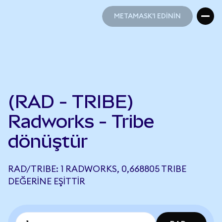
METAMASK'I EDİNİN
METAMASK'I EDİNİN
(RAD - TRIBE)
Radworks - Tribe
dönüştür
RAD/TRIBE: 1 RADWORKS, 0,668805 TRIBE
DEĞERINE EŞITTIR