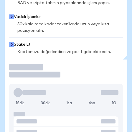
RAD ve kripto tahmin piyasalarında işlem yapın.
Vadeli İşlemler
50x kaldıraca kadar token'larda uzun veya kısa
pozisyon alın.
Stake Et
Kriptonuzu değerlendirin ve pasif gelir elde edin.
İşlem Yap
15dk
30dk
1sa
4sa
1G