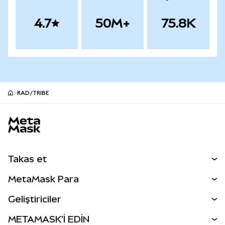
4.7
50M+
75.8K
RAD/TRIBE
MetaMask site alt bilgisi
Takas et
Takas İşlemleri
MetaMask Para
Tahmin Et
YENİ
Kripto Al
Geliştiriciler
Perps
YENİ
MetaMask Kart
Dökümantasyon
METAMASK'İ EDİN
RWA'lar