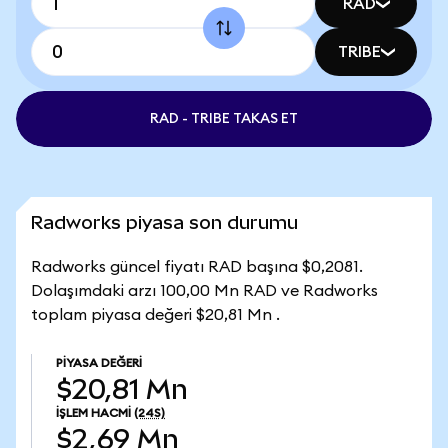
RAD
TRIBE
RAD - TRIBE TAKAS ET
Radworks piyasa son durumu
Radworks güncel fiyatı RAD başına $0,2081.
Dolaşımdaki arzı 100,00 Mn RAD ve Radworks
toplam piyasa değeri $20,81 Mn .
PIYASA DEĞERI
$20,81 Mn
İŞLEM HACMI
(24S)
$2,69 Mn