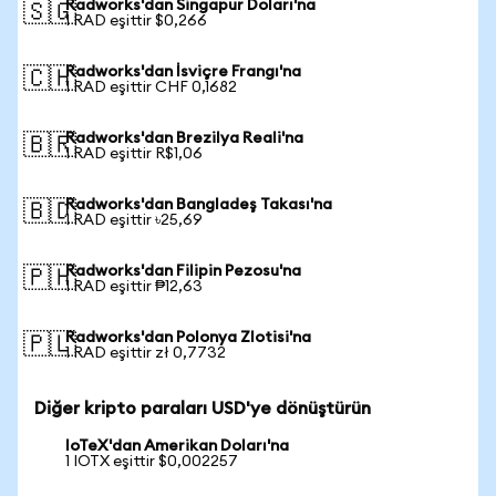
Radworks'dan Singapur Doları'na
🇸🇬
1 RAD eşittir $0,266
Radworks'dan İsviçre Frangı'na
🇨🇭
1 RAD eşittir CHF 0,1682
Radworks'dan Brezilya Reali'na
🇧🇷
1 RAD eşittir R$1,06
Radworks'dan Bangladeş Takası'na
🇧🇩
1 RAD eşittir ৳25,69
Radworks'dan Filipin Pezosu'na
🇵🇭
1 RAD eşittir ₱12,63
Radworks'dan Polonya Zlotisi'na
🇵🇱
1 RAD eşittir zł 0,7732
Diğer kripto paraları USD'ye dönüştürün
IoTeX'dan Amerikan Doları'na
1 IOTX eşittir $0,002257