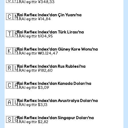
🇯🇵
1 RAI eşittir ¥348,33
Rai Reflex Index'dan Çin Yuanı'na
🇨🇳
1 RAI eşittir ¥14,84
Rai Reflex Index'dan Türk Lirası'na
🇹🇷
1 RAI eşittir ₺104,95
Rai Reflex Index'dan Güney Kore Wonu'na
🇰🇷
1 RAI eşittir ₩3.124,47
Rai Reflex Index'dan Rus Rublesi'na
🇷🇺
1 RAI eşittir ₽182,60
Rai Reflex Index'dan Kanada Doları'na
🇨🇦
1 RAI eşittir $3,09
Rai Reflex Index'dan Avustralya Doları'na
🇦🇺
1 RAI eşittir $3,13
Rai Reflex Index'dan Singapur Doları'na
🇸🇬
1 RAI eşittir $2,82