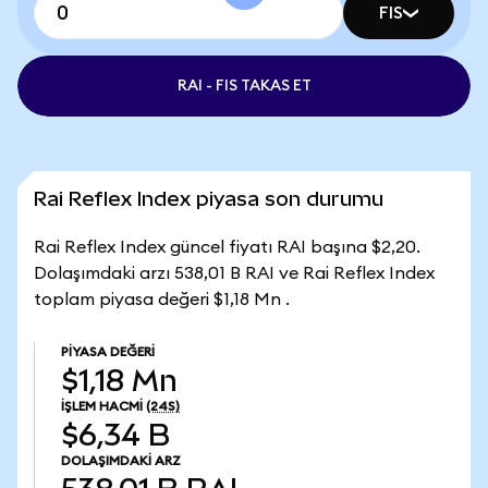
FIS
RAI - FIS TAKAS ET
Rai Reflex Index piyasa son durumu
Rai Reflex Index güncel fiyatı RAI başına $2,20.
Dolaşımdaki arzı 538,01 B RAI ve Rai Reflex Index
toplam piyasa değeri $1,18 Mn .
PIYASA DEĞERI
$1,18 Mn
İŞLEM HACMI
(24S)
$6,34 B
DOLAŞIMDAKI ARZ