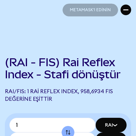
METAMASK'I EDİNİN
METAMASK'I EDİNİN
(RAI - FIS) Rai Reflex
Index - Stafi dönüştür
RAI/FIS: 1 RAI REFLEX INDEX, 958,6934 FIS
DEĞERINE EŞITTIR
RAI