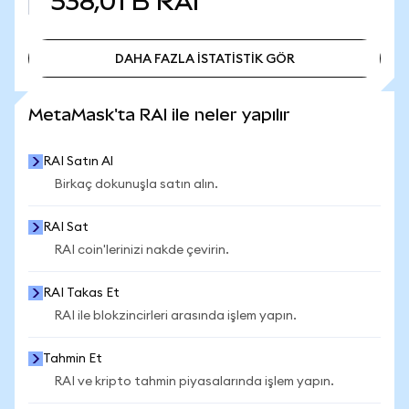
538,01 B
RAI
DAHA FAZLA İSTATİSTİK GÖR
DAHA FAZLA İSTATİSTİK GÖR
MetaMask'ta RAI ile neler yapılır
RAI Satın Al
Birkaç dokunuşla satın alın.
RAI Sat
RAI coin'lerinizi nakde çevirin.
RAI Takas Et
RAI ile blokzincirleri arasında işlem yapın.
Tahmin Et
RAI ve kripto tahmin piyasalarında işlem yapın.