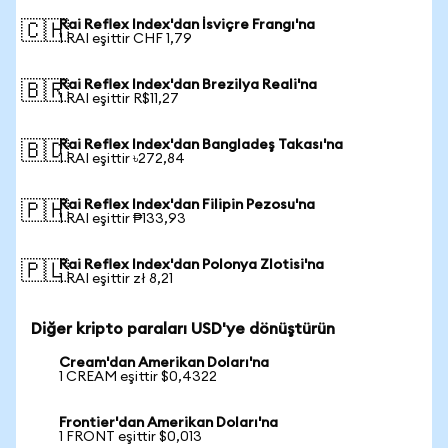
Rai Reflex Index'dan İsviçre Frangı'na
🇨🇭
1 RAI eşittir CHF 1,79
Rai Reflex Index'dan Brezilya Reali'na
🇧🇷
1 RAI eşittir R$11,27
Rai Reflex Index'dan Bangladeş Takası'na
🇧🇩
1 RAI eşittir ৳272,84
Rai Reflex Index'dan Filipin Pezosu'na
🇵🇭
1 RAI eşittir ₱133,93
Rai Reflex Index'dan Polonya Zlotisi'na
🇵🇱
1 RAI eşittir zł 8,21
Diğer kripto paraları USD'ye dönüştürün
Cream'dan Amerikan Doları'na
1 CREAM eşittir $0,4322
Frontier'dan Amerikan Doları'na
1 FRONT eşittir $0,013