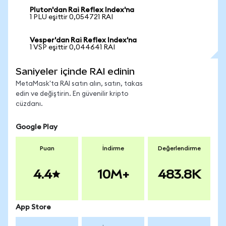
Pluton'dan Rai Reflex Index'na
1 PLU eşittir 0,054721 RAI
Vesper'dan Rai Reflex Index'na
1 VSP eşittir 0,044641 RAI
Saniyeler içinde RAI edinin
MetaMask'ta RAI satın alın, satın, takas
edin ve değiştirin. En güvenilir kripto
cüzdanı.
Google Play
Puan
İndirme
Değerlendirme
4.4
10M+
483.8K
App Store