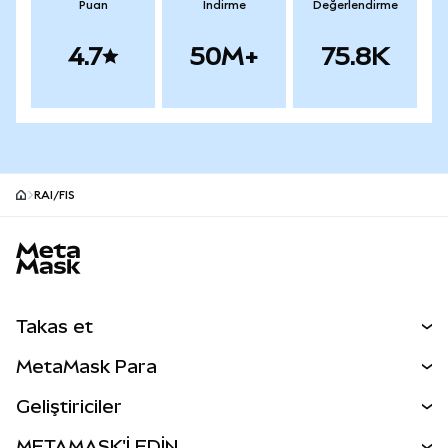
Puan
İndirme
Değerlendirme
4.7
50M+
75.8K
RAI/FIS
MetaMask site alt bilgisi
Takas et
Takas İşlemleri
MetaMask Para
Tahmin Et
YENİ
Kripto Al
Geliştiriciler
Perps
YENİ
MetaMask Kart
Dökümantasyon
METAMASK'İ EDİN