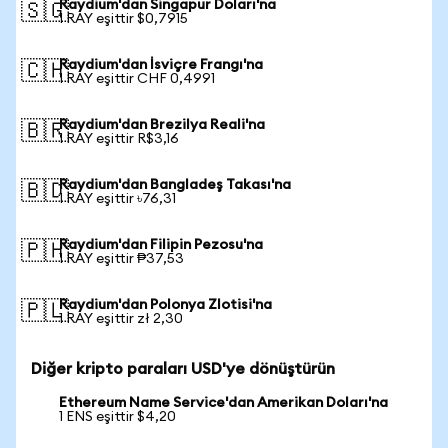
Raydium'dan Singapur Doları'na
🇸🇬
1 RAY eşittir $0,7915
Raydium'dan İsviçre Frangı'na
🇨🇭
1 RAY eşittir CHF 0,4991
Raydium'dan Brezilya Reali'na
🇧🇷
1 RAY eşittir R$3,16
Raydium'dan Bangladeş Takası'na
🇧🇩
1 RAY eşittir ৳76,31
Raydium'dan Filipin Pezosu'na
🇵🇭
1 RAY eşittir ₱37,53
Raydium'dan Polonya Zlotisi'na
🇵🇱
1 RAY eşittir zł 2,30
Diğer kripto paraları USD'ye dönüştürün
Ethereum Name Service'dan Amerikan Doları'na
1 ENS eşittir $4,20