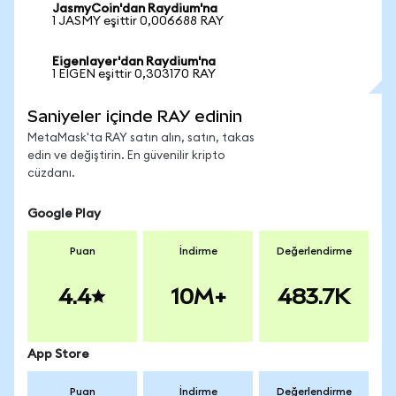
JasmyCoin'dan Raydium'na
1 JASMY eşittir 0,006688 RAY
Eigenlayer'dan Raydium'na
1 EIGEN eşittir 0,303170 RAY
Saniyeler içinde RAY edinin
MetaMask'ta RAY satın alın, satın, takas
edin ve değiştirin. En güvenilir kripto
cüzdanı.
Google Play
Puan
İndirme
Değerlendirme
4.4
10M+
483.7K
App Store
Puan
İndirme
Değerlendirme