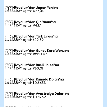
Raydium'dan Japon Yeni'na
🇯🇵
1 RAY eşittir ¥97,45
Raydium'dan Çin Yuanı'na
🇨🇳
1 RAY eşittir ¥4,17
Raydium'dan Türk Lirası'na
🇹🇷
1 RAY eşittir ₺29,39
Raydium'dan Güney Kore Wonu'na
🇰🇷
1 RAY eşittir ₩880,47
Raydium'dan Rus Rublesi'na
🇷🇺
1 RAY eşittir ₽50,01
Raydium'dan Kanada Doları'na
🇨🇦
1 RAY eşittir $0,8653
Raydium'dan Avustralya Doları'na
🇦🇺
1 RAY eşittir $0,8769