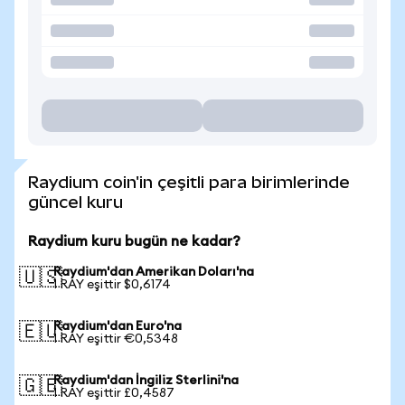
Raydium coin'in çeşitli para birimlerinde
güncel kuru
Raydium kuru bugün ne kadar?
Raydium'dan Amerikan Doları'na
🇺🇸
1 RAY eşittir $0,6174
Raydium'dan Euro'na
🇪🇺
1 RAY eşittir €0,5348
Raydium'dan İngiliz Sterlini'na
🇬🇧
1 RAY eşittir £0,4587