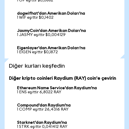
1 OP eşittir $0,0882
dogwifhat'dan Amerikan Doları'na
1 WIF eşittir $0,1402
JasmyCoin'dan Amerikan Doları'na
1 JASMY eşittir $0,004129
Eigenlayer'dan Amerikan Doları'na
1 EIGEN eşittir $0,1872
Diğer kurları keşfedin
Diğer kripto coinleri Raydium (RAY) coin'e çevirin
Ethereum Name Service'dan Raydium'na
1 ENS eşittir 6,8022 RAY
Compound'dan Raydium'na
1 COMP eşittir 26,4316 RAY
Starknet'dan Raydium'na
1 STRK eşittir 0,041412 RAY