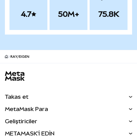
4.7
50M+
75.8K
RAY/EIGEN
MetaMask site alt bilgisi
Takas et
Takas İşlemleri
MetaMask Para
Tahmin Et
YENİ
Kripto Al
Geliştiriciler
Perps
YENİ
MetaMask Kart
Dökümantasyon
METAMASK'İ EDİN
RWA'lar