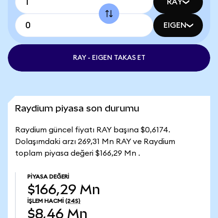
RAY
EIGEN
RAY - EIGEN TAKAS ET
Raydium piyasa son durumu
Raydium güncel fiyatı RAY başına $0,6174.
Dolaşımdaki arzı 269,31 Mn RAY ve Raydium
toplam piyasa değeri $166,29 Mn .
PIYASA DEĞERI
$166,29 Mn
İŞLEM HACMI
(24S)
$8,46 Mn