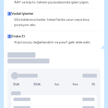
RAY ve kripto tahmin piyasalarında işlem yapın.
Vadeli İşlemler
50x kaldıraca kadar token'larda uzun veya kısa
pozisyon alın.
Stake Et
Kriptonuzu değerlendirin ve pasif gelir elde edin.
İşlem Yap
15dk
30dk
1sa
4sa
1G