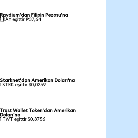
Raydium'dan Filipin Pezosu'na

1 RAY eşittir ₱37,64
Starknet'dan Amerikan Doları'na
1 STRK eşittir $0,0259
Trust Wallet Token'dan Amerikan
Doları'na
1 TWT eşittir $0,3756