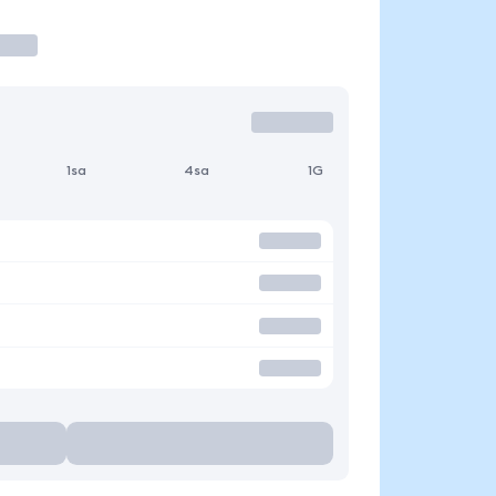
1sa
4sa
1G