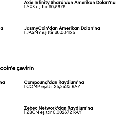
Axie Infinity Shard'dan Amerikan Doları'na
1 AXS eşittir $0,8878
na
JasmyCoin'dan Amerikan Doları'na
1 JASMY eşittir $0,004126
coin'e çevirin
'na
Compound'dan Raydium'na
1 COMP eşittir 26,2633 RAY
Zebec Network'dan Raydium'na
1 ZBCN eşittir 0,002872 RAY