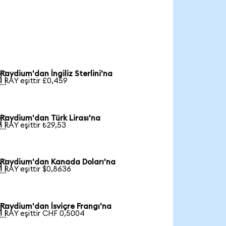
Raydium'dan İngiliz Sterlini'na

1 RAY eşittir £0,459
Raydium'dan Türk Lirası'na

1 RAY eşittir ₺29,53
Raydium'dan Kanada Doları'na

1 RAY eşittir $0,8636
Raydium'dan İsviçre Frangı'na

1 RAY eşittir CHF 0,5004