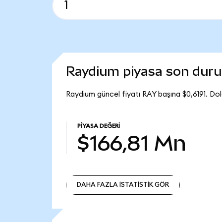
Raydium piyasa son dur
Raydium güncel fiyatı RAY başına $0,6191. Do
PIYASA DEĞERI
$166,81 Mn
DAHA FAZLA İSTATİSTİK GÖR
DAHA FAZLA İSTATİSTİK GÖR