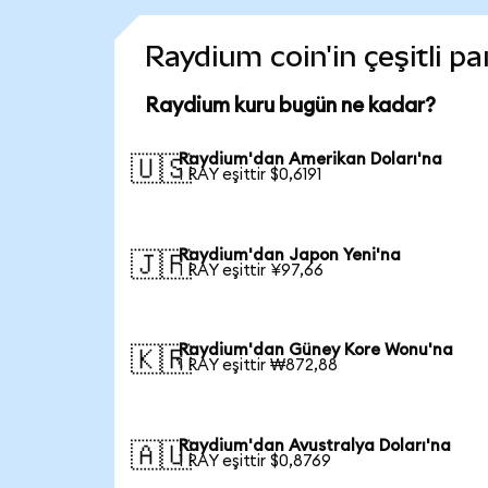
Raydium coin'in çeşitli p
Raydium kuru bugün ne kadar?
Raydium'dan Amerikan Doları'na
🇺🇸
1 RAY eşittir $0,6191
Raydium'dan Japon Yeni'na
🇯🇵
1 RAY eşittir ¥97,66
Raydium'dan Güney Kore Wonu'na
🇰🇷
1 RAY eşittir ₩872,88
Raydium'dan Avustralya Doları'na
🇦🇺
1 RAY eşittir $0,8769