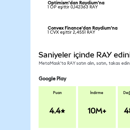
Optimism'dan Raydium'na
1 OP eşittir 0,142363 RAY
Convex Finance'dan Raydium'na
1 CVX eşittir 2,4551 RAY
Saniyeler içinde RAY edin
MetaMask'ta RAY satın alın, satın, takas edin v
Google Play
Puan
İndirme
Değ
4.4
10M+
4