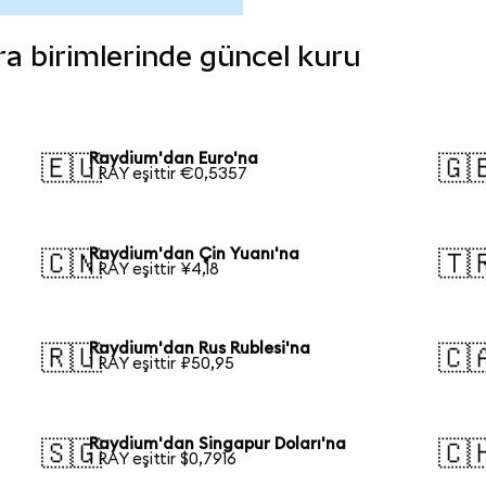
ara birimlerinde güncel kuru
Raydium'dan Euro'na
🇪🇺
🇬
1 RAY eşittir €0,5357
Raydium'dan Çin Yuanı'na
🇨🇳
🇹
1 RAY eşittir ¥4,18
Raydium'dan Rus Rublesi'na
🇷🇺
🇨
1 RAY eşittir ₽50,95
Raydium'dan Singapur Doları'na
🇸🇬
🇨
1 RAY eşittir $0,7916