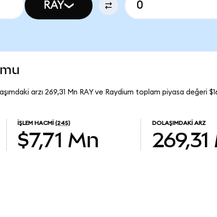
RAY
umu
laşımdaki arzı 269,31 Mn RAY ve Raydium toplam piyasa değeri $16
İŞLEM HACMI
(24S)
DOLAŞIMDAKI ARZ
$7,71 Mn
269,31