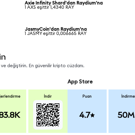
Axie Infinity Shard'dan Raydium'na
1 AXS eşittir 1,4340 RAY
JasmyCoin'dan Raydium'na
1 JASMY eşittir 0,006665 RAY
in
e değiştirin. En güvenilir kripto cüzdanı.
App Store
erlendirme
İndir
Puan
İndirme
83.8K
4.7
50M