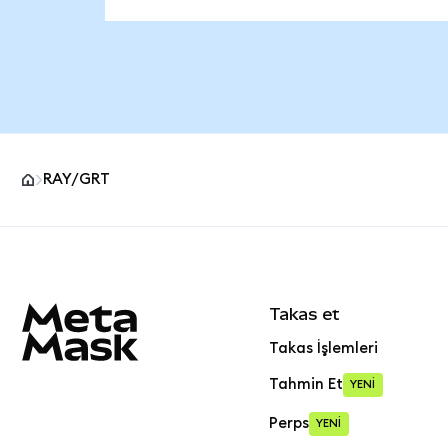
RAY/GRT
MetaMask site alt bilgisi
Takas et
Takas İşlemleri
Tahmin Et
YENİ
Perps
YENİ