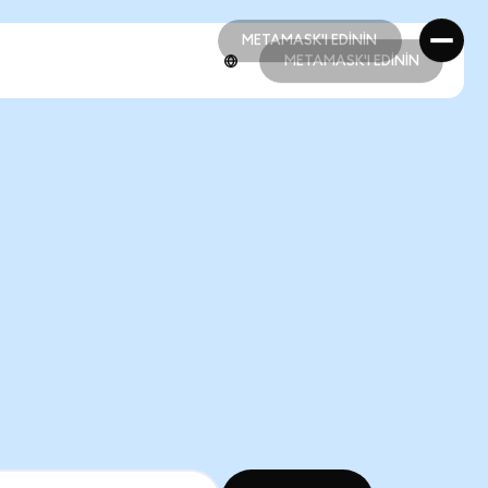
METAMASK'I EDİNİN
METAMASK'I EDİNİN
METAMASK'I EDİNİN
METAMASK'I EDİNİN