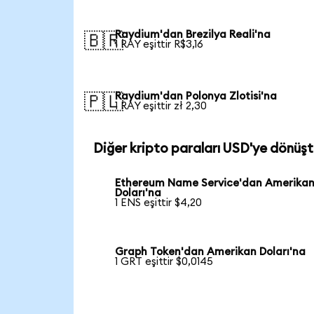
Raydium'dan Brezilya Reali'na
🇧🇷
1 RAY eşittir R$3,16
Raydium'dan Polonya Zlotisi'na
🇵🇱
1 RAY eşittir zł 2,30
Diğer kripto paraları USD'ye dönüşt
Ethereum Name Service'dan Amerika
Doları'na
1 ENS eşittir $4,20
Graph Token'dan Amerikan Doları'na
1 GRT eşittir $0,0145