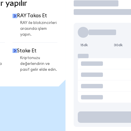
 yapılır
İşlem Yap
RAY Takas Et
RAY ile blokzincirleri
arasında işlem
yapın.
15dk
30dk
Stake Et
Kriptonuzu
a
değerlendirin ve
pasif gelir elde edin.