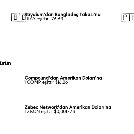
Raydium'dan Bangladeş Takası'na
🇧🇩
🇵
1 RAY eşittir ৳76,63
ürün
n
Compound'dan Amerikan Doları'na
1 COMP eşittir $16,26
Zebec Network'dan Amerikan Doları'na
1 ZBCN eşittir $0,001778