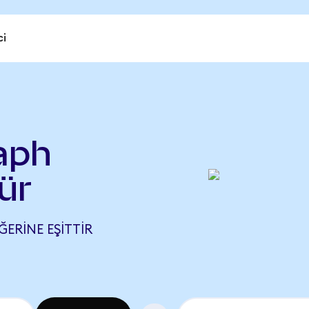
ci
aph
ür
ĞERINE EŞITTIR