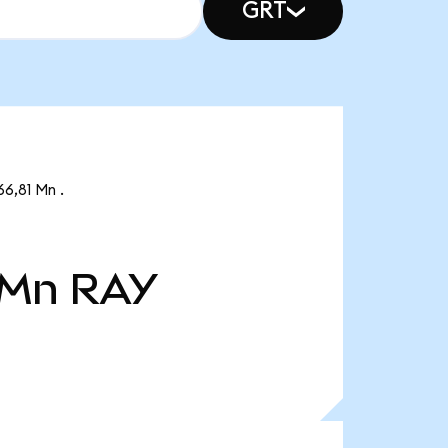
GRT
6,81 Mn .
 Mn
RAY