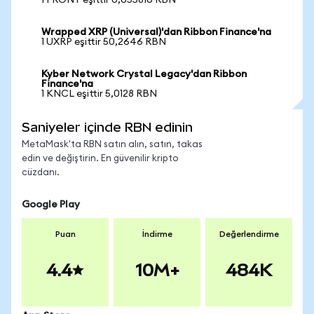
1 FRONT eşittir 0,655816 RBN
Wrapped XRP (Universal)'dan Ribbon Finance'na
1 UXRP eşittir 50,2646 RBN
Kyber Network Crystal Legacy'dan Ribbon
Finance'na
1 KNCL eşittir 5,0128 RBN
Saniyeler içinde RBN edinin
MetaMask'ta RBN satın alın, satın, takas
edin ve değiştirin. En güvenilir kripto
cüzdanı.
Google Play
Puan
İndirme
Değerlendirme
4.4
10M+
484K