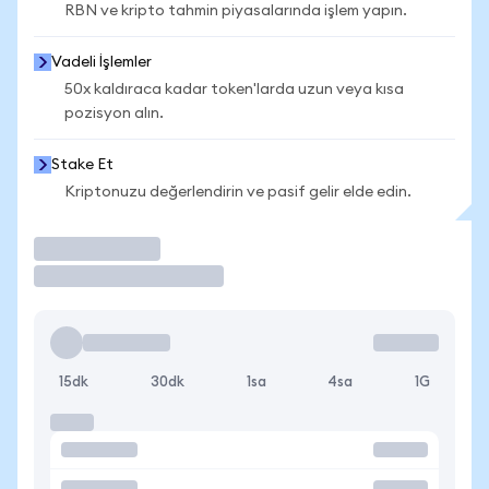
RBN ve kripto tahmin piyasalarında işlem yapın.
Vadeli İşlemler
50x kaldıraca kadar token'larda uzun veya kısa
pozisyon alın.
Stake Et
Kriptonuzu değerlendirin ve pasif gelir elde edin.
İşlem Yap
15dk
30dk
1sa
4sa
1G