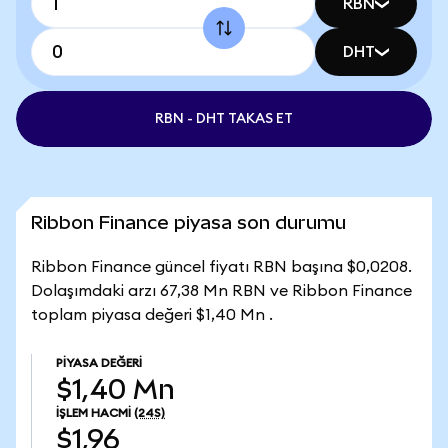
RBN
DHT
RBN - DHT TAKAS ET
Ribbon Finance piyasa son durumu
Ribbon Finance güncel fiyatı RBN başına $0,0208.
Dolaşımdaki arzı 67,38 Mn RBN ve Ribbon Finance
toplam piyasa değeri $1,40 Mn .
PIYASA DEĞERI
$1,40 Mn
İŞLEM HACMI
(24S)
$1,96