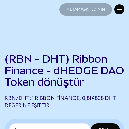
METAMASK'I EDİNİN
METAMASK'I EDİNİN
(RBN - DHT) Ribbon
Finance - dHEDGE DAO
Token dönüştür
RBN/DHT: 1 RIBBON FINANCE, 0,814838 DHT
DEĞERINE EŞITTIR