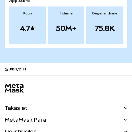
App Store
Puan
İndirme
Değerlendirme
4.7
50M+
75.8K
RBN/DHT
MetaMask site alt bilgisi
Takas et
Takas İşlemleri
MetaMask Para
Tahmin Et
YENİ
Kripto Al
Geliştiriciler