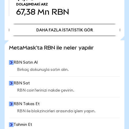
DOLAŞIMDAKI ARZ
67,38 Mn
RBN
DAHA FAZLA İSTATİSTİK GÖR
DAHA FAZLA İSTATİSTİK GÖR
MetaMask'ta RBN ile neler yapılır
RBN Satın Al
Birkaç dokunuşla satın alın.
RBN Sat
RBN coin'lerinizi nakde çevirin.
RBN Takas Et
RBN ile blokzincirleri arasında işlem yapın.
Tahmin Et