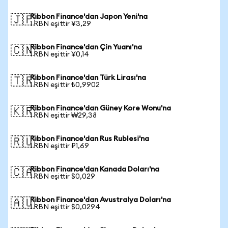
Ribbon Finance'dan Japon Yeni'na
🇯🇵
1 RBN eşittir ¥3,29
Ribbon Finance'dan Çin Yuanı'na
🇨🇳
1 RBN eşittir ¥0,14
Ribbon Finance'dan Türk Lirası'na
🇹🇷
1 RBN eşittir ₺0,9902
Ribbon Finance'dan Güney Kore Wonu'na
🇰🇷
1 RBN eşittir ₩29,38
Ribbon Finance'dan Rus Rublesi'na
🇷🇺
1 RBN eşittir ₽1,69
Ribbon Finance'dan Kanada Doları'na
🇨🇦
1 RBN eşittir $0,029
Ribbon Finance'dan Avustralya Doları'na
🇦🇺
1 RBN eşittir $0,0294