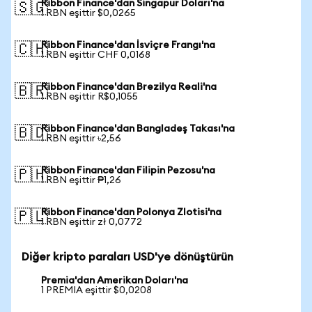
Ribbon Finance'dan Singapur Doları'na
🇸🇬
1 RBN eşittir $0,0265
Ribbon Finance'dan İsviçre Frangı'na
🇨🇭
1 RBN eşittir CHF 0,0168
Ribbon Finance'dan Brezilya Reali'na
🇧🇷
1 RBN eşittir R$0,1055
Ribbon Finance'dan Bangladeş Takası'na
🇧🇩
1 RBN eşittir ৳2,56
Ribbon Finance'dan Filipin Pezosu'na
🇵🇭
1 RBN eşittir ₱1,26
Ribbon Finance'dan Polonya Zlotisi'na
🇵🇱
1 RBN eşittir zł 0,0772
Diğer kripto paraları USD'ye dönüştürün
Premia'dan Amerikan Doları'na
1 PREMIA eşittir $0,0208