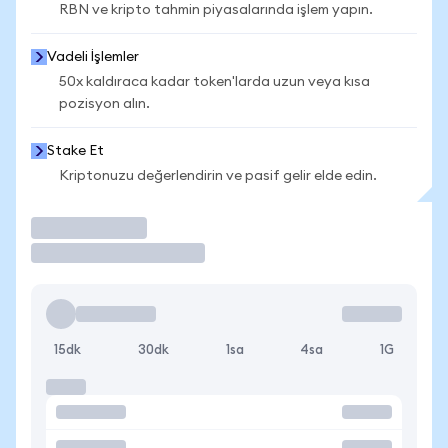
RBN ve kripto tahmin piyasalarında işlem yapın.
Vadeli İşlemler
50x kaldıraca kadar token'larda uzun veya kısa
pozisyon alın.
Stake Et
Kriptonuzu değerlendirin ve pasif gelir elde edin.
İşlem Yap
15dk
30dk
1sa
4sa
1G