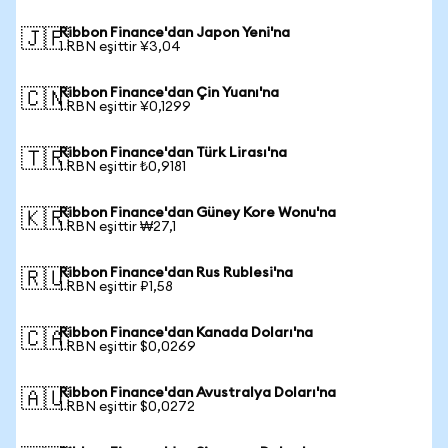
Ribbon Finance'dan Japon Yeni'na
🇯🇵
1 RBN eşittir ¥3,04
Ribbon Finance'dan Çin Yuanı'na
🇨🇳
1 RBN eşittir ¥0,1299
Ribbon Finance'dan Türk Lirası'na
🇹🇷
1 RBN eşittir ₺0,9181
Ribbon Finance'dan Güney Kore Wonu'na
🇰🇷
1 RBN eşittir ₩27,1
Ribbon Finance'dan Rus Rublesi'na
🇷🇺
1 RBN eşittir ₽1,58
Ribbon Finance'dan Kanada Doları'na
🇨🇦
1 RBN eşittir $0,0269
Ribbon Finance'dan Avustralya Doları'na
🇦🇺
1 RBN eşittir $0,0272