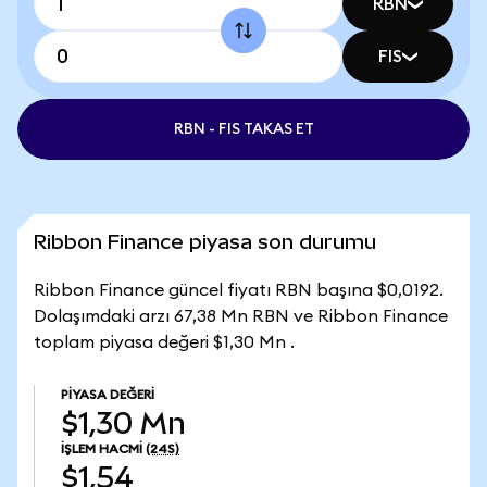
RBN
FIS
RBN - FIS TAKAS ET
Ribbon Finance piyasa son durumu
Ribbon Finance güncel fiyatı RBN başına $0,0192.
Dolaşımdaki arzı 67,38 Mn RBN ve Ribbon Finance
toplam piyasa değeri $1,30 Mn .
PIYASA DEĞERI
$1,30 Mn
İŞLEM HACMI
(24S)
$1,54