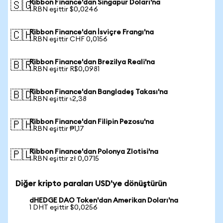
Ribbon Finance'dan Singapur Doları'na
🇸🇬
1 RBN eşittir $0,0246
Ribbon Finance'dan İsviçre Frangı'na
🇨🇭
1 RBN eşittir CHF 0,0156
Ribbon Finance'dan Brezilya Reali'na
🇧🇷
1 RBN eşittir R$0,0981
Ribbon Finance'dan Bangladeş Takası'na
🇧🇩
1 RBN eşittir ৳2,38
Ribbon Finance'dan Filipin Pezosu'na
🇵🇭
1 RBN eşittir ₱1,17
Ribbon Finance'dan Polonya Zlotisi'na
🇵🇱
1 RBN eşittir zł 0,0715
Diğer kripto paraları USD'ye dönüştürün
dHEDGE DAO Token'dan Amerikan Doları'na
1 DHT eşittir $0,0256