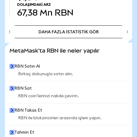
DOLAŞIMDAKI ARZ
67,38 Mn
RBN
DAHA FAZLA İSTATİSTİK GÖR
DAHA FAZLA İSTATİSTİK GÖR
MetaMask'ta RBN ile neler yapılır
RBN Satın Al
Birkaç dokunuşla satın alın.
RBN Sat
RBN coin'lerinizi nakde çevirin.
RBN Takas Et
RBN ile blokzincirleri arasında işlem yapın.
Tahmin Et