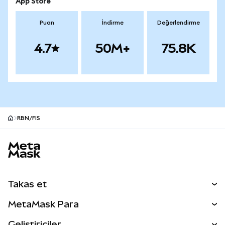
App Store
Puan
İndirme
Değerlendirme
4.7
50M+
75.8K
RBN/FIS
MetaMask site alt bilgisi
Takas et
Takas İşlemleri
MetaMask Para
Tahmin Et
YENİ
Kripto Al
Geliştiriciler