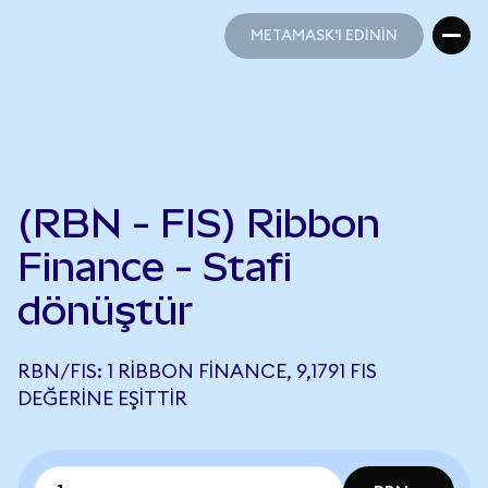
METAMASK'I EDİNİN
METAMASK'I EDİNİN
(RBN - FIS) Ribbon
Finance - Stafi
dönüştür
RBN/FIS: 1 RIBBON FINANCE, 9,1791 FIS
DEĞERINE EŞITTIR