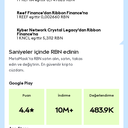
1 PREMIA eşittir 0,747620 RBN
Reef Finance'dan Ribbon Finance'na
1 REEF eşittir 0,002660 RBN
Kyber Network Crystal Legacy'dan Ribbon
Finance'na
1 KNCL eşittir 5,3112 RBN
Saniyeler içinde RBN edinin
MetaMask'ta RBN satın alın, satın, takas
edin ve değiştirin. En güvenilir kripto
cüzdanı.
Google Play
Puan
İndirme
Değerlendirme
4.4
10M+
483.9K