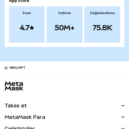
App Store
Puan
İndirme
Değerlendirme
4.7
50M+
75.8K
RBN/MFT
MetaMask site alt bilgisi
Takas et
Takas İşlemleri
MetaMask Para
Tahmin Et
YENİ
Kripto Al
Geliştiriciler