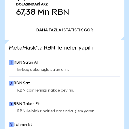
DOLAŞIMDAKI ARZ
67,38 Mn
RBN
DAHA FAZLA İSTATİSTİK GÖR
DAHA FAZLA İSTATİSTİK GÖR
MetaMask'ta RBN ile neler yapılır
RBN Satın Al
Birkaç dokunuşla satın alın.
RBN Sat
RBN coin'lerinizi nakde çevirin.
RBN Takas Et
RBN ile blokzincirleri arasında işlem yapın.
Tahmin Et