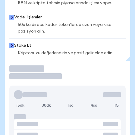
RBN ve kripto tahmin piyasalarında işlem yapın.
Vadeli İşlemler
50x kaldıraca kadar token'larda uzun veya kısa
pozisyon alın.
Stake Et
Kriptonuzu değerlendirin ve pasif gelir elde edin.
İşlem Yap
15dk
30dk
1sa
4sa
1G