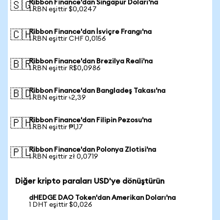
Ribbon Finance'dan Singapur Doları'na
🇸🇬
1 RBN eşittir $0,0247
Ribbon Finance'dan İsviçre Frangı'na
🇨🇭
1 RBN eşittir CHF 0,0156
Ribbon Finance'dan Brezilya Reali'na
🇧🇷
1 RBN eşittir R$0,0986
Ribbon Finance'dan Bangladeş Takası'na
🇧🇩
1 RBN eşittir ৳2,39
Ribbon Finance'dan Filipin Pezosu'na
🇵🇭
1 RBN eşittir ₱1,17
Ribbon Finance'dan Polonya Zlotisi'na
🇵🇱
1 RBN eşittir zł 0,0719
Diğer kripto paraları USD'ye dönüştürün
dHEDGE DAO Token'dan Amerikan Doları'na
1 DHT eşittir $0,026