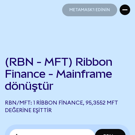
METAMASK'I EDİNİN
METAMASK'I EDİNİN
(RBN - MFT) Ribbon
Finance - Mainframe
dönüştür
RBN/MFT: 1 RIBBON FINANCE, 95,3552 MFT
DEĞERINE EŞITTIR