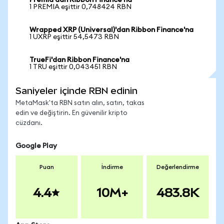
Premia'dan Ribbon Finance'na
1 PREMIA eşittir 0,748424 RBN
Wrapped XRP (Universal)'dan Ribbon Finance'na
1 UXRP eşittir 54,5473 RBN
TrueFi'dan Ribbon Finance'na
1 TRU eşittir 0,043451 RBN
Saniyeler içinde RBN edinin
MetaMask'ta RBN satın alın, satın, takas
edin ve değiştirin. En güvenilir kripto
cüzdanı.
Google Play
Puan
İndirme
Değerlendirme
4.4
10M+
483.8K