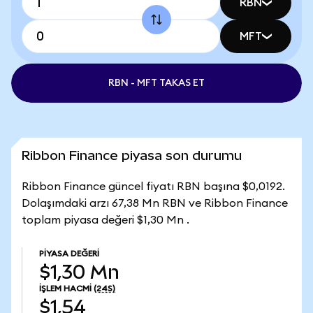
RBN
MFT
RBN - MFT TAKAS ET
Ribbon Finance piyasa son durumu
Ribbon Finance güncel fiyatı RBN başına $0,0192.
Dolaşımdaki arzı 67,38 Mn RBN ve Ribbon Finance
toplam piyasa değeri $1,30 Mn .
PIYASA DEĞERI
$1,30 Mn
İŞLEM HACMI
(24S)
$1,54