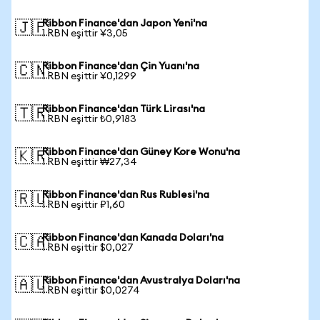
Ribbon Finance'dan Japon Yeni'na
🇯🇵
1 RBN eşittir ¥3,05
Ribbon Finance'dan Çin Yuanı'na
🇨🇳
1 RBN eşittir ¥0,1299
Ribbon Finance'dan Türk Lirası'na
🇹🇷
1 RBN eşittir ₺0,9183
Ribbon Finance'dan Güney Kore Wonu'na
🇰🇷
1 RBN eşittir ₩27,34
Ribbon Finance'dan Rus Rublesi'na
🇷🇺
1 RBN eşittir ₽1,60
Ribbon Finance'dan Kanada Doları'na
🇨🇦
1 RBN eşittir $0,027
Ribbon Finance'dan Avustralya Doları'na
🇦🇺
1 RBN eşittir $0,0274