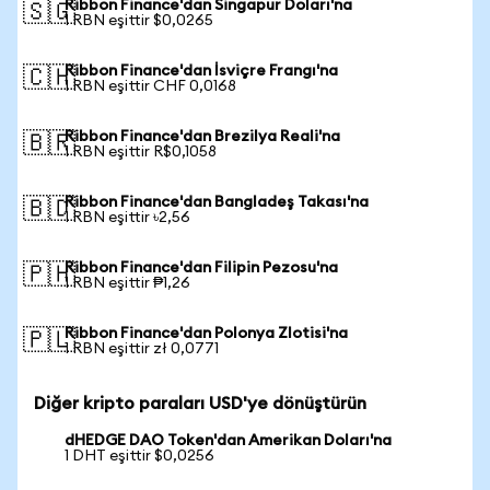
Ribbon Finance'dan Singapur Doları'na
🇸🇬
1 RBN eşittir $0,0265
Ribbon Finance'dan İsviçre Frangı'na
🇨🇭
1 RBN eşittir CHF 0,0168
Ribbon Finance'dan Brezilya Reali'na
🇧🇷
1 RBN eşittir R$0,1058
Ribbon Finance'dan Bangladeş Takası'na
🇧🇩
1 RBN eşittir ৳2,56
Ribbon Finance'dan Filipin Pezosu'na
🇵🇭
1 RBN eşittir ₱1,26
Ribbon Finance'dan Polonya Zlotisi'na
🇵🇱
1 RBN eşittir zł 0,0771
Diğer kripto paraları USD'ye dönüştürün
dHEDGE DAO Token'dan Amerikan Doları'na
1 DHT eşittir $0,0256