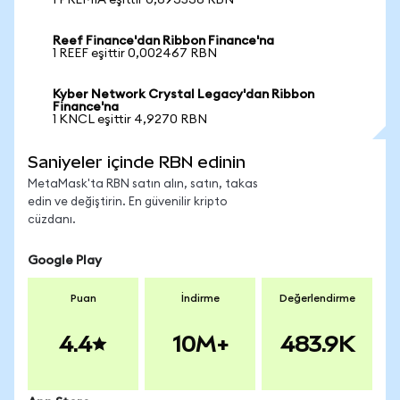
1 PREMIA eşittir 0,693536 RBN
Reef Finance'dan Ribbon Finance'na
1 REEF eşittir 0,002467 RBN
Kyber Network Crystal Legacy'dan Ribbon
Finance'na
1 KNCL eşittir 4,9270 RBN
Saniyeler içinde RBN edinin
MetaMask'ta RBN satın alın, satın, takas
edin ve değiştirin. En güvenilir kripto
cüzdanı.
Google Play
Puan
İndirme
Değerlendirme
4.4
10M+
483.9K