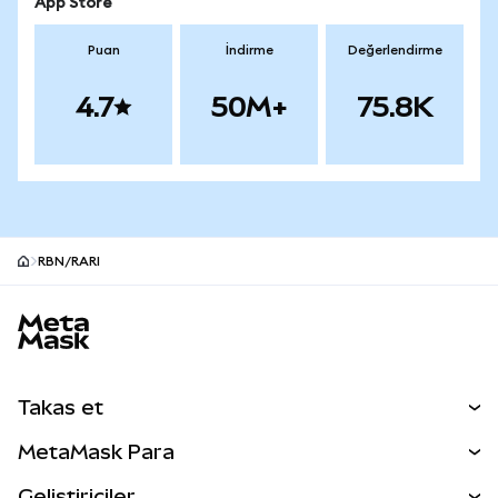
App Store
Puan
İndirme
Değerlendirme
4.7
50M+
75.8K
RBN/RARI
MetaMask site alt bilgisi
Takas et
Takas İşlemleri
MetaMask Para
Tahmin Et
YENİ
Kripto Al
Geliştiriciler