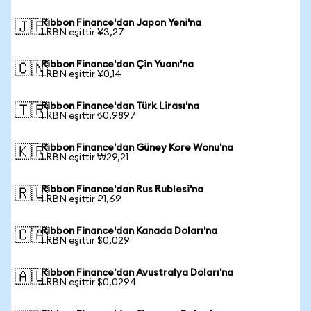
Ribbon Finance'dan Japon Yeni'na
🇯🇵
1 RBN eşittir ¥3,27
Ribbon Finance'dan Çin Yuanı'na
🇨🇳
1 RBN eşittir ¥0,14
Ribbon Finance'dan Türk Lirası'na
🇹🇷
1 RBN eşittir ₺0,9897
Ribbon Finance'dan Güney Kore Wonu'na
🇰🇷
1 RBN eşittir ₩29,21
Ribbon Finance'dan Rus Rublesi'na
🇷🇺
1 RBN eşittir ₽1,69
Ribbon Finance'dan Kanada Doları'na
🇨🇦
1 RBN eşittir $0,029
Ribbon Finance'dan Avustralya Doları'na
🇦🇺
1 RBN eşittir $0,0294