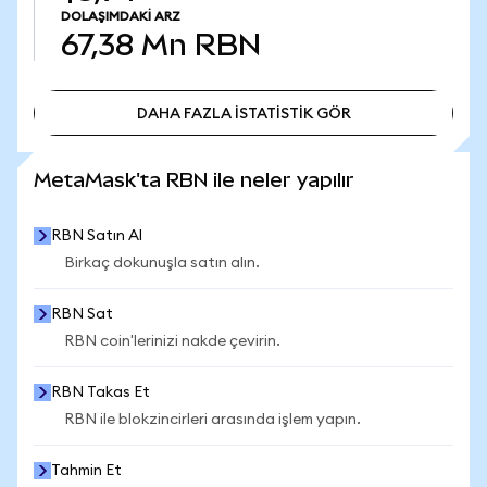
DOLAŞIMDAKI ARZ
67,38 Mn
RBN
DAHA FAZLA İSTATİSTİK GÖR
DAHA FAZLA İSTATİSTİK GÖR
MetaMask'ta RBN ile neler yapılır
RBN Satın Al
Birkaç dokunuşla satın alın.
RBN Sat
RBN coin'lerinizi nakde çevirin.
RBN Takas Et
RBN ile blokzincirleri arasında işlem yapın.
Tahmin Et