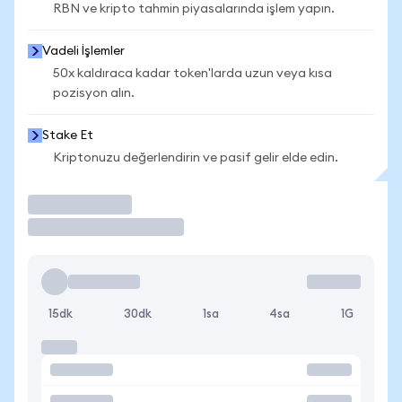
RBN ve kripto tahmin piyasalarında işlem yapın.
Vadeli İşlemler
50x kaldıraca kadar token'larda uzun veya kısa
pozisyon alın.
Stake Et
Kriptonuzu değerlendirin ve pasif gelir elde edin.
İşlem Yap
15dk
30dk
1sa
4sa
1G