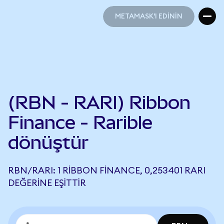
METAMASK'I EDİNİN
METAMASK'I EDİNİN
(RBN - RARI) Ribbon
Finance - Rarible
dönüştür
RBN/RARI: 1 RIBBON FINANCE, 0,253401 RARI
DEĞERINE EŞITTIR