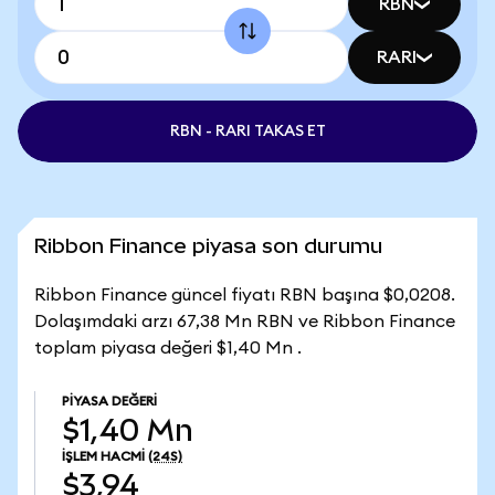
RBN
RARI
RBN - RARI TAKAS ET
Ribbon Finance piyasa son durumu
Ribbon Finance güncel fiyatı RBN başına $0,0208.
Dolaşımdaki arzı 67,38 Mn RBN ve Ribbon Finance
toplam piyasa değeri $1,40 Mn .
PIYASA DEĞERI
$1,40 Mn
İŞLEM HACMI
(24S)
$3,94