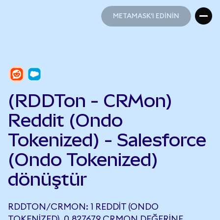
METAMASK'I EDİNİN
METAMASK'I EDİNİN
(RDDTon - CRMon)
Reddit (Ondo
Tokenized) - Salesforce
(Ondo Tokenized)
dönüştür
RDDTON/CRMON: 1 REDDIT (ONDO
TOKENIZED), 0,827679 CRMON DEĞERINE