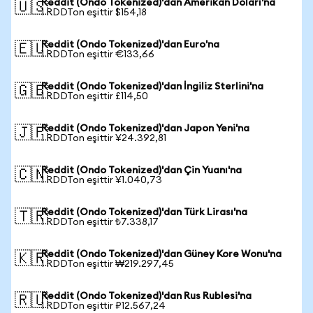
Reddit (Ondo Tokenized)'dan Amerikan Doları'na
🇺🇸
1 RDDTon eşittir $154,18
Reddit (Ondo Tokenized)'dan Euro'na
🇪🇺
1 RDDTon eşittir €133,66
Reddit (Ondo Tokenized)'dan İngiliz Sterlini'na
🇬🇧
1 RDDTon eşittir £114,50
Reddit (Ondo Tokenized)'dan Japon Yeni'na
🇯🇵
1 RDDTon eşittir ¥24.392,81
Reddit (Ondo Tokenized)'dan Çin Yuanı'na
🇨🇳
1 RDDTon eşittir ¥1.040,73
Reddit (Ondo Tokenized)'dan Türk Lirası'na
🇹🇷
1 RDDTon eşittir ₺7.338,17
Reddit (Ondo Tokenized)'dan Güney Kore Wonu'na
🇰🇷
1 RDDTon eşittir ₩219.297,45
Reddit (Ondo Tokenized)'dan Rus Rublesi'na
🇷🇺
1 RDDTon eşittir ₽12.567,24