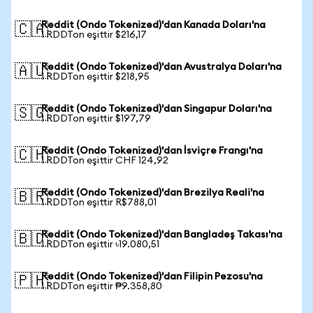
Reddit (Ondo Tokenized)'dan Kanada Doları'na
🇨🇦
1 RDDTon eşittir $216,17
Reddit (Ondo Tokenized)'dan Avustralya Doları'na
🇦🇺
1 RDDTon eşittir $218,95
Reddit (Ondo Tokenized)'dan Singapur Doları'na
🇸🇬
1 RDDTon eşittir $197,79
Reddit (Ondo Tokenized)'dan İsviçre Frangı'na
🇨🇭
1 RDDTon eşittir CHF 124,92
Reddit (Ondo Tokenized)'dan Brezilya Reali'na
🇧🇷
1 RDDTon eşittir R$788,01
Reddit (Ondo Tokenized)'dan Bangladeş Takası'na
🇧🇩
1 RDDTon eşittir ৳19.080,51
Reddit (Ondo Tokenized)'dan Filipin Pezosu'na
🇵🇭
1 RDDTon eşittir ₱9.358,80