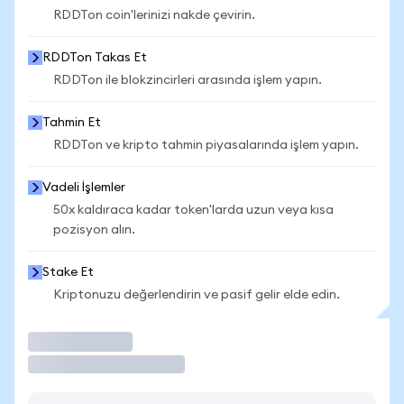
RDDTon coin'lerinizi nakde çevirin.
RDDTon Takas Et
RDDTon ile blokzincirleri arasında işlem yapın.
Tahmin Et
RDDTon ve kripto tahmin piyasalarında işlem yapın.
Vadeli İşlemler
50x kaldıraca kadar token'larda uzun veya kısa
pozisyon alın.
Stake Et
Kriptonuzu değerlendirin ve pasif gelir elde edin.
İşlem Yap