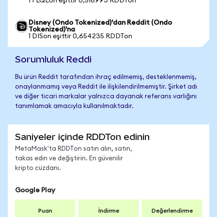
1 FLQLon eşittir 0,516993 RDDTon
Disney (Ondo Tokenized)'dan Reddit (Ondo
Tokenized)'na
1 DISon eşittir 0,654235 RDDTon
Sorumluluk Reddi
Bu ürün Reddit tarafından ihraç edilmemiş, desteklenmemiş,
onaylanmamış veya Reddit ile ilişkilendirilmemiştir. Şirket adı
ve diğer ticari markalar yalnızca dayanak referans varlığını
tanımlamak amacıyla kullanılmaktadır.
Saniyeler içinde RDDTon edinin
MetaMask'ta RDDTon satın alın, satın,
takas edin ve değiştirin. En güvenilir
kripto cüzdanı.
Google Play
Puan
İndirme
Değerlendirme