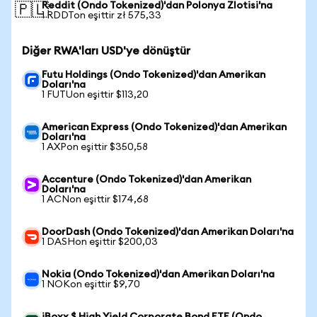
Reddit (Ondo Tokenized)'dan Polonya Zlotisi'na
🇵🇱
1 RDDTon eşittir zł 575,33
Diğer RWA'ları USD'ye dönüştür
Futu Holdings (Ondo Tokenized)'dan Amerikan
Doları'na
1 FUTUon eşittir $113,20
American Express (Ondo Tokenized)'dan Amerikan
Doları'na
1 AXPon eşittir $350,58
Accenture (Ondo Tokenized)'dan Amerikan
Doları'na
1 ACNon eşittir $174,68
DoorDash (Ondo Tokenized)'dan Amerikan Doları'na
1 DASHon eşittir $200,03
Nokia (Ondo Tokenized)'dan Amerikan Doları'na
1 NOKon eşittir $9,70