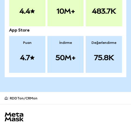
4.4
10M+
483.7K
App Store
Puan
İndirme
Değerlendirme
4.7
50M+
75.8K
RDDTon/CRMon
MetaMask site alt bilgisi