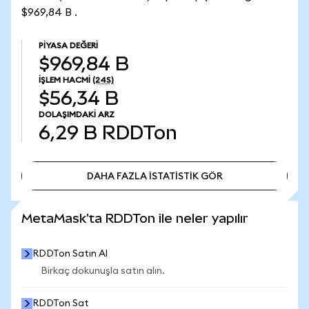
$969,84 B .
PIYASA DEĞERI
$969,84 B
İŞLEM HACMI
(24S)
$56,34 B
DOLAŞIMDAKI ARZ
6,29 B
RDDTon
DAHA FAZLA İSTATİSTİK GÖR
DAHA FAZLA İSTATİSTİK GÖR
MetaMask'ta RDDTon ile neler yapılır
RDDTon Satın Al
Birkaç dokunuşla satın alın.
RDDTon Sat