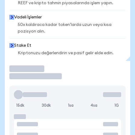
REEF ve kripto tahmin piyasalarında işlem yapın.
Vadeli İşlemler
50x kaldıraca kadar token'larda uzun veya kısa
pozisyon alın.
Stake Et
Kriptonuzu değerlendirin ve pasif gelir elde edin.
İşlem Yap
15dk
30dk
1sa
4sa
1G