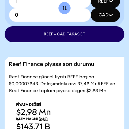
REEF
CAD
REEF - CAD TAKAS ET
Reef Finance piyasa son durumu
Reef Finance güncel fiyatı REEF başına
$0,00007943. Dolaşımdaki arzı 37,49 Mr REEF ve
Reef Finance toplam piyasa değeri $2,98 Mn .
PIYASA DEĞERI
$2,98 Mn
İŞLEM HACMI
(24S)
$143,71 B