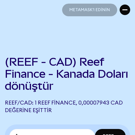
METAMASK'I EDİNİN
METAMASK'I EDİNİN
(REEF - CAD) Reef
Finance - Kanada Doları
dönüştür
REEF/CAD: 1 REEF FINANCE, 0,00007943 CAD
DEĞERINE EŞITTIR