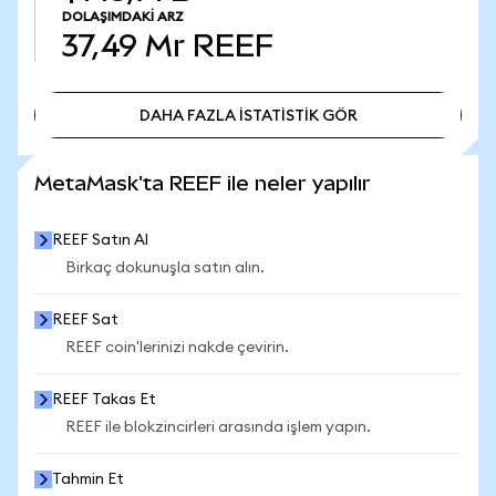
DOLAŞIMDAKI ARZ
37,49 Mr
REEF
DAHA FAZLA İSTATİSTİK GÖR
DAHA FAZLA İSTATİSTİK GÖR
MetaMask'ta REEF ile neler yapılır
REEF Satın Al
Birkaç dokunuşla satın alın.
REEF Sat
REEF coin'lerinizi nakde çevirin.
REEF Takas Et
REEF ile blokzincirleri arasında işlem yapın.
Tahmin Et