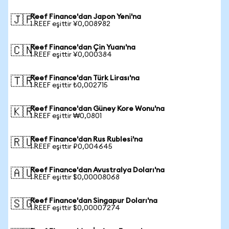
Reef Finance'dan Japon Yeni'na
🇯🇵
1 REEF eşittir ¥0,008982
Reef Finance'dan Çin Yuanı'na
🇨🇳
1 REEF eşittir ¥0,000384
Reef Finance'dan Türk Lirası'na
🇹🇷
1 REEF eşittir ₺0,002715
Reef Finance'dan Güney Kore Wonu'na
🇰🇷
1 REEF eşittir ₩0,0801
Reef Finance'dan Rus Rublesi'na
🇷🇺
1 REEF eşittir ₽0,004645
Reef Finance'dan Avustralya Doları'na
🇦🇺
1 REEF eşittir $0,00008068
Reef Finance'dan Singapur Doları'na
🇸🇬
1 REEF eşittir $0,00007274