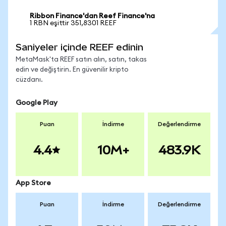
Ribbon Finance'dan Reef Finance'na
1 RBN eşittir 351,8301 REEF
Saniyeler içinde REEF edinin
MetaMask'ta REEF satın alın, satın, takas
edin ve değiştirin. En güvenilir kripto
cüzdanı.
Google Play
Puan
İndirme
Değerlendirme
4.4
10M+
483.9K
App Store
Puan
İndirme
Değerlendirme