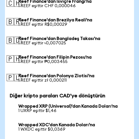
Reef Finance'dan İsviçre Frangı'na
🇨🇭
1 REEF eşittir CHF 0,000046
Reef Finance'dan Brezilya Reali'na
🇧🇷
1 REEF eşittir R$0,00029
Reef Finance'dan Bangladeş Takası'na
🇧🇩
1 REEF eşittir ৳0,007025
Reef Finance'dan Filipin Pezosu'na
🇵🇭
1 REEF eşittir ₱0,003455
Reef Finance'dan Polonya Zlotisi'na
🇵🇱
1 REEF eşittir zł 0,000211
Diğer kripto paraları CAD'ye dönüştürün
Wrapped XRP (Universal)'dan Kanada Doları'na
1 UXRP eşittir $1,46
Wrapped XDC'dan Kanada Doları'na
1 WXDC eşittir $0,0369