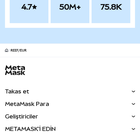
4.7
50M+
75.8K
REEF/EUR
MetaMask site alt bilgisi
Takas et
Takas İşlemleri
MetaMask Para
Tahmin Et
YENİ
Kripto Al
Geliştiriciler
Perps
YENİ
MetaMask Kart
Dökümantasyon
METAMASK'İ EDİN
RWA'lar
mUSD
YENİ
Kontrol Paneli
İşlem Kalkanı