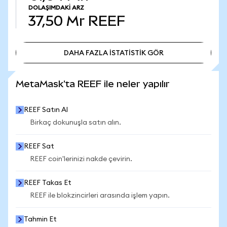
DOLAŞIMDAKI ARZ
37,50 Mr
REEF
DAHA FAZLA İSTATİSTİK GÖR
DAHA FAZLA İSTATİSTİK GÖR
MetaMask'ta REEF ile neler yapılır
REEF Satın Al
Birkaç dokunuşla satın alın.
REEF Sat
REEF coin'lerinizi nakde çevirin.
REEF Takas Et
REEF ile blokzincirleri arasında işlem yapın.
Tahmin Et