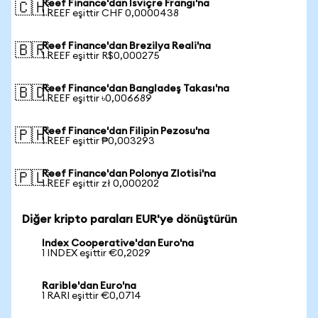
Reef Finance'dan İsviçre Frangı'na
🇨🇭
1 REEF eşittir CHF 0,0000438
Reef Finance'dan Brezilya Reali'na
🇧🇷
1 REEF eşittir R$0,000275
Reef Finance'dan Bangladeş Takası'na
🇧🇩
1 REEF eşittir ৳0,006689
Reef Finance'dan Filipin Pezosu'na
🇵🇭
1 REEF eşittir ₱0,003293
Reef Finance'dan Polonya Zlotisi'na
🇵🇱
1 REEF eşittir zł 0,000202
Diğer kripto paraları EUR'ye dönüştürün
Index Cooperative'dan Euro'na
1 INDEX eşittir €0,2029
Rarible'dan Euro'na
1 RARI eşittir €0,0714