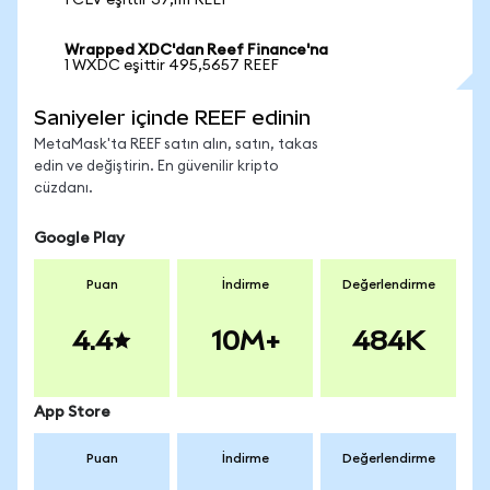
1 CLV eşittir 37,1111 REEF
Wrapped XDC'dan Reef Finance'na
1 WXDC eşittir 495,5657 REEF
Saniyeler içinde REEF edinin
MetaMask'ta REEF satın alın, satın, takas
edin ve değiştirin. En güvenilir kripto
cüzdanı.
Google Play
Puan
İndirme
Değerlendirme
4.4
10M+
484K
App Store
Puan
İndirme
Değerlendirme