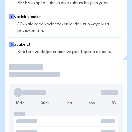
REEF ve kripto tahmin piyasalarında işlem yapın.
Vadeli İşlemler
50x kaldıraca kadar token'larda uzun veya kısa
pozisyon alın.
Stake Et
Kriptonuzu değerlendirin ve pasif gelir elde edin.
İşlem Yap
15dk
30dk
1sa
4sa
1G