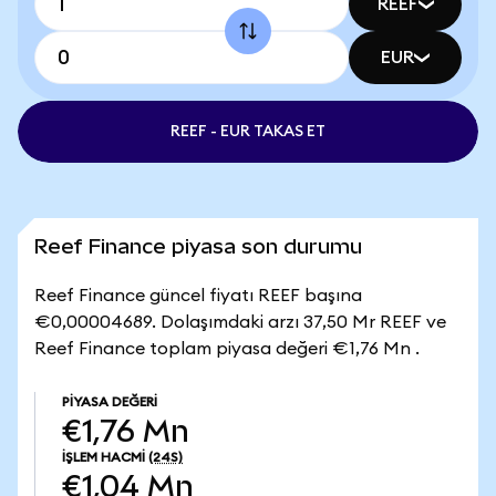
REEF
EUR
REEF - EUR TAKAS ET
Reef Finance piyasa son durumu
Reef Finance güncel fiyatı REEF başına
€0,00004689. Dolaşımdaki arzı 37,50 Mr REEF ve
Reef Finance toplam piyasa değeri €1,76 Mn .
PIYASA DEĞERI
€1,76 Mn
İŞLEM HACMI
(24S)
€1,04 Mn