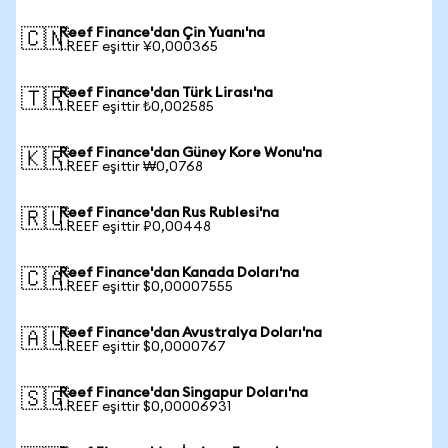
Reef Finance'dan Çin Yuanı'na
🇨🇳
1 REEF eşittir ¥0,000365
Reef Finance'dan Türk Lirası'na
🇹🇷
1 REEF eşittir ₺0,002585
Reef Finance'dan Güney Kore Wonu'na
🇰🇷
1 REEF eşittir ₩0,0768
Reef Finance'dan Rus Rublesi'na
🇷🇺
1 REEF eşittir ₽0,00448
Reef Finance'dan Kanada Doları'na
🇨🇦
1 REEF eşittir $0,00007555
Reef Finance'dan Avustralya Doları'na
🇦🇺
1 REEF eşittir $0,0000767
Reef Finance'dan Singapur Doları'na
🇸🇬
1 REEF eşittir $0,00006931