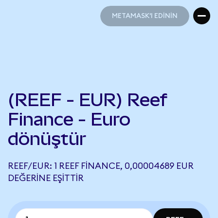
METAMASK'I EDİNİN
METAMASK'I EDİNİN
(REEF - EUR) Reef
Finance - Euro
dönüştür
REEF/EUR: 1 REEF FINANCE, 0,00004689 EUR
DEĞERINE EŞITTIR