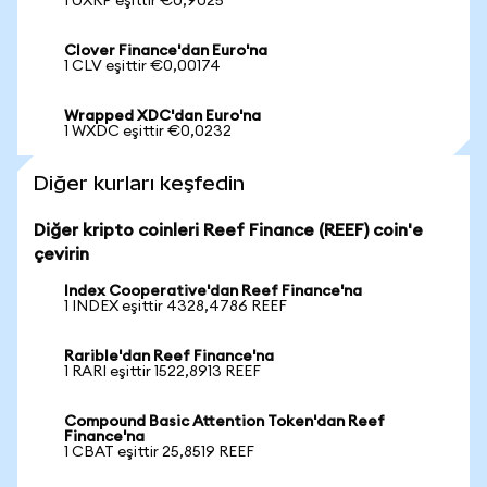
1 UXRP eşittir €0,9025
Clover Finance'dan Euro'na
1 CLV eşittir €0,00174
Wrapped XDC'dan Euro'na
1 WXDC eşittir €0,0232
Diğer kurları keşfedin
Diğer kripto coinleri Reef Finance (REEF) coin'e
çevirin
Index Cooperative'dan Reef Finance'na
1 INDEX eşittir 4328,4786 REEF
Rarible'dan Reef Finance'na
1 RARI eşittir 1522,8913 REEF
Compound Basic Attention Token'dan Reef
Finance'na
1 CBAT eşittir 25,8519 REEF